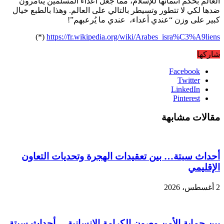
العالم بحكم انتمائها للإسلام، مما جعل أعداء المسلمين يتآمرون
ضدها لكي لا تتطور وتسيطر بالتالي على العالم. وهذا بالطبع خيال
كبير على وزن “عندي أعداء، عندي ما يُرعبهم”!
(*)
https://fr.wikipedia.org/wiki/Arabes_isra%C3%A9liens
شاركها
Facebook
Twitter
LinkedIn
Pinterest
مقالات مشابهة
أحداث سبتة… بين تعقيدات الهجرة وتحديات التعاون
الإقليمي
2 أغسطس، 2026
بين حماية الأمن وصون الكرامة الإنسانية… أحداث سبتة