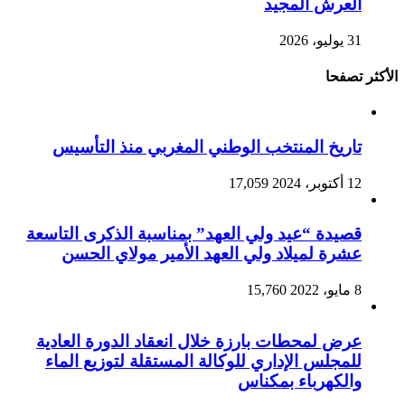
العرش المجيد
31 يوليو، 2026
الأكثر تصفحا
تاريخ المنتخب الوطني المغربي منذ التأسيس
12 أكتوبر، 2024
17,059
قصيدة “عيد ولي العهد” بمناسبة الذكرى التاسعة
عشرة لميلاد ولي العهد الأمير مولاي الحسن
8 مايو، 2022
15,760
عرض لمحطات بارزة خلال انعقاد الدورة العادية
للمجلس الإداري للوكالة المستقلة لتوزيع الماء
والكهرباء بمكناس