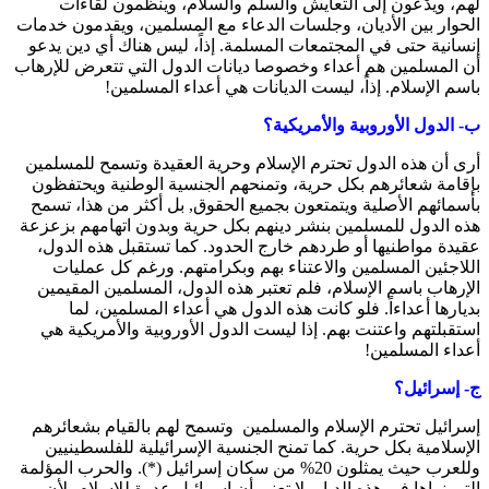
لهم، ويدْعون إلى التعايش والسلم والسلام، وينظمون لقاءات
الحوار بين الأديان، وجلسات الدعاء مع المسلمين، ويقدمون خدمات
إنسانية حتى في المجتمعات المسلمة. إذاً، ليس هناك أي دين يدعو
أن المسلمين هم أعداء وخصوصا ديانات الدول التي تتعرض للإرهاب
باسم الإسلام. إذاً، ليست الديانات هي أعداء المسلمين!
ب- الدول الأوروبية والأمريكية؟
أرى أن هذه الدول تحترم الإسلام وحرية العقيدة وتسمح للمسلمين
بإقامة شعائرهم بكل حرية، وتمنحهم الجنسية الوطنية ويحتفظون
بأسمائهم الأصلية ويتمتعون بجميع الحقوق, بل أكثر من هذا، تسمح
هذه الدول للمسلمين بنشر دينهم بكل حرية وبدون اتهامهم بزعزعة
عقيدة مواطنيها أو طردهم خارج الحدود. كما تستقبل هذه الدول،
اللاجئين المسلمين والاعتناء بهم وبكرامتهم. ورغم كل عمليات
الإرهاب باسم الإسلام، فلم تعتبر هذه الدول، المسلمين المقيمين
بديارها أعداءاً. فلو كانت هذه الدول هي أعداء المسلمين، لما
استقبلتهم واعتنت بهم. إذا ليست الدول الأوروبية والأمريكية هي
أعداء المسلمين!
ج- إسرائيل؟
إسرائيل تحترم الإسلام والمسلمين وتسمح لهم بالقيام بشعائرهم
الإسلامية بكل حرية. كما تمنح الجنسية الإسرائيلية للفلسطينيين
وللعرب حيث يمثلون 20% من سكان إسرائيل (*). والحرب المؤلمة
التي نراها في هذه الديار، لا تعني أن إسرائيل عدوة للإسلام، لأن