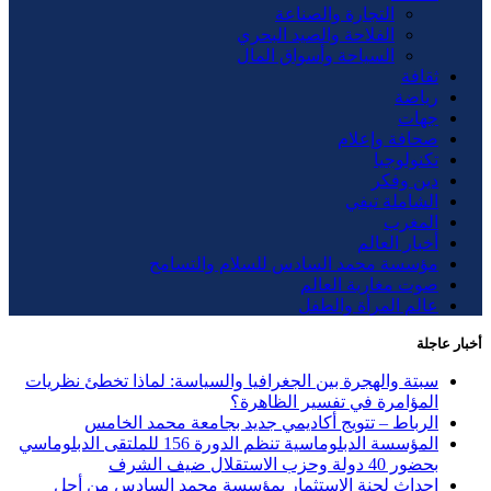
التجارة والصناعة
الفلاحة والصيد البحري
السياحة وأسواق المال
ثقافة
رياضة
جهات
صحافة وإعلام
تكنولوجيا
دين وفكر
الشاملة تيفي
المغرب
أخبار العالم
مؤسسة محمد السادس للسلام والتسامح
صوت مغاربة العالم
عالم المرأة والطفل
أخبار عاجلة
سبتة والهجرة بين الجغرافيا والسياسة: لماذا تخطئ نظريات
المؤامرة في تفسير الظاهرة؟
الرباط – تتويج أكاديمي جديد بجامعة محمد الخامس
المؤسسة الدبلوماسية تنظم الدورة 156 للملتقى الدبلوماسي
بحضور 40 دولة وحزب الاستقلال ضيف الشرف
إحداث لجنة الاستثمار بمؤسسة محمد السادس من أجل