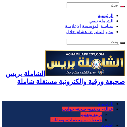
الرئيسية
الشاملة تيفي
سياسة المؤسسة الاعلامية
مدير النشر :ذ. هشام حلال
الشاملة بريس
صحيفة ورقية والكترونية مستقلة شاملة
الرئيسية
عدالة- مجتمع- صحة- حوادت
تربية وتعليم
جمعيات – منظمات- ونقابات
اقتصاد