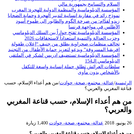
السلام والتسامح بجمهورية مالي
المؤسسة الدبلوماسية والمنظمة الدولية للهجرة: المغرب
نموذج رائد في مقاربة إنسانية لتدبير الهجرة وحماية الضحايا
زيدو لقدّام: من صرخة الگوم والطابور إلى طموح أسود
الأطلس في مواجهة فرنسا
المؤسسة الدبلوماسية تفتح حواراً بين السلك الدبلوماسي
وحزب العدالة والتنمية استعداداً لاستحقاقات 2026
تحالف منظمات صحراوية يطلق من جنيف “إعلان طفولة
إفريقيا المسروقة” ويدعو لتعزيز حماية الأطفال من التجنيد
المؤسسة الدبلوماسية تستضيف إدريس لشكر في الملتقى
الدبلوماسي الـ154
سلطات العرائش تطلق حملة إنسانية واسعة للتكفل
بالأشخاص بدون مأوى
الرئيسية
/
عدالة- مجتمع- صحة- حوادت
/
من هم أعداء الإسلام، حسب
قناعة المغربي والعربي؟
من هم أعداء الإسلام، حسب قناعة المغربي
والعربي؟
26 يونيو، 2018
عدالة- مجتمع- صحة- حوادت
1,400 زيارة
من هم أعداء الإسلام، حسب قناعة المغربي والعربي؟