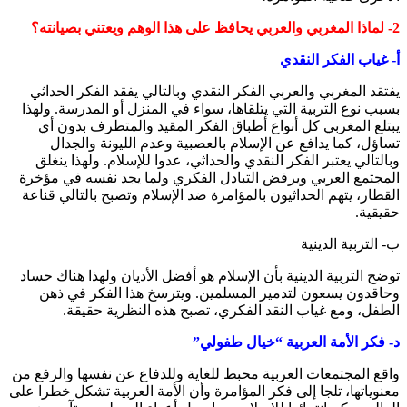
2- لماذا المغربي والعربي يحافظ على هذا الوهم ويعتني بصيانته؟
أ- غياب الفكر النقدي
يفتقد المغربي والعربي الفكر النقدي وبالتالي يفقد الفكر الحداثي
بسبب نوع التربية التي يتلقاها، سواء في المنزل أو المدرسة. ولهذا
يبتلع المغربي كل أنواع أطباق الفكر المقيد والمتطرف بدون أي
تساؤل، كما يدافع عن الإسلام بالعصبية وعدم الليونة والجدال
وبالتالي يعتبر الفكر النقدي والحداثي، عدوا للإسلام. ولهذا ينغلق
المجتمع العربي ويرفض التبادل الفكري ولما يجد نفسه في مؤخرة
القطار، يتهم الحداثيون بالمؤامرة ضد الإسلام وتصبح بالتالي قناعة
حقيقية.
ب- التربية الدينية
توضح التربية الدينية بأن الإسلام هو أفضل الأديان ولهذا هناك حساد
وحاقدون يسعون لتدمير المسلمين. ويترسخ هذا الفكر في ذهن
الطفل، ومع غياب النقد الفكري، تصبح هذه النظرية حقيقة.
د- فكر الأمة العربية “خيال طفولي”
واقع المجتمعات العربية محبط للغاية وللدفاع عن نفسها والرفع من
معنوياتها، تلجا إلى فكر المؤامرة وأن الأمة العربية تشكل خطرا على