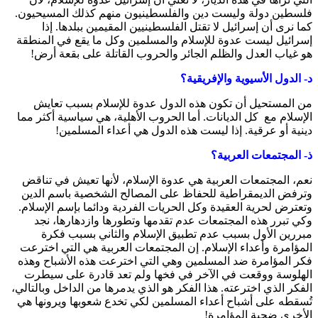
فلسطين دولة وليست دين والفلسطينيون منهم كذلك المسيحيون.
كما نرى أن إسرائيل لا تقتل الفلسطينيين المقيمين ببلدها. إذا
إسرائيل ليست عدوة للإسلام والمسلمين وكل ما يقع في المنطقة
هو غياب العدل والظلم الجائر والحروب القاتلة على بقعة أرض!
د- الدول الأسيوية والإفريقية؟
من المستحيل أن تكون هذه الدول عدوة للإسلام بسبب تعايش
الإسلام مع كل الديانات. أما الحروب الأهلية، هي سياسية أكثر مما
دينية أو عرقية. إذا ليست هذه الدول هي أعداء المسلمين!
ذ- المجتمعات العربية؟
نعم، المجتمعات العربية هي عدوة الإسلام، لأنها تعيش في تناقض
وترفض الديمقراطية للحفاظ على المصالح الشخصية باسم الدين
وتعترض لحرية العقيدة وكل الحريات الفردية ودائما بإسم الإسلام.
وكي تبرر هذه المجتمعات عدم تقدمها وتطورها وازدهارها، نجد
مبررين الأول بسبب عدم تطبيق الإسلام والثاني بسبب فكرة
المؤامرة وأعداء الإسلام. إن المجتمعات العربية هي التي اخترعت
فكر المؤامرة ضد المسلمين وهي التي اخترعت هذه الأشباح وهذه
الهلوسة ووقعت في الآخر في فخها ولم تعد قادرة على سيطرت
الفكر الذي اخترعته. هذا الفكر هو الذي يدمرها من الداخل وبالتالي،
تُسقطه على أشباح أعداء المسلمين لكي تخدع شعوبها ويرونها هي
الأخرى ضحية المؤامرة!