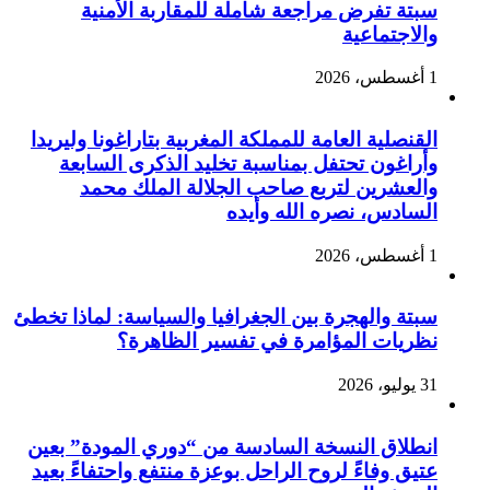
سبتة تفرض مراجعة شاملة للمقاربة الأمنية
والاجتماعية
1 أغسطس، 2026
القنصلية العامة للمملكة المغربية بتاراغونا وليريدا
وأراغون تحتفل بمناسبة تخليد الذكرى السابعة
والعشرين لتربع صاحب الجلالة الملك محمد
السادس، نصره الله وأيده
1 أغسطس، 2026
سبتة والهجرة بين الجغرافيا والسياسة: لماذا تخطئ
نظريات المؤامرة في تفسير الظاهرة؟
31 يوليو، 2026
انطلاق النسخة السادسة من “دوري المودة” بعين
عتيق وفاءً لروح الراحل بوعزة منتفع واحتفاءً بعيد