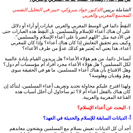
الشاملة بريس:
الدكتور جواد مبروكي، خبير في التحليل النفسي
للمجتمع المغربي والعربي
التقِطُ دائما في الوسط المغربي والعربي عبارات أو آراء أو دلائل
على أن هناك أعداء للإسلام وللمسلمين. بل التقِطُ هذه العبارات حتى
في الأدعية مثل “اللهم انصرنا على أعداء الإسلام والمسلمين”.
وكيف يتم تحقيق التعايش إذا كان هناك أعداء؟ وإذا كان للمغربي
أعداء، هذا يعني أنه يُعتبر هو كذلك عدوٌّ من طرف الأعداء؟
أتساءل دائما، من هم هؤلاء الأعداء؟ هل يريدون القيام بإبادة عالمية
لكل المسلمين؟ هل هؤلاء الأعداء مجرد أفراد أم مؤسسات أم دول؟
وهل الاقتناع بأن هناك أعداء للمسلمين، ما هو في الحقيقة سوى
وهمٌ وهَديان وهلوسة؟
ولهذا اقترح عليكم محاولة تحديد وتعريف أعداء المسلمين، لنتأكد إن
كان هناك بالفعل أعداء أم لا؟ ثم سأحاول أن أحلل أسباب هذه
القناعة المغربية والعربية.
1- البحث عن أعداء الإسلام؟
أ- الديانات السابقة للإسلام والحديثة في العهد؟
أجد أن كل الديانات تعيش بسلام مع المسلمين ويفتحون معابدهم