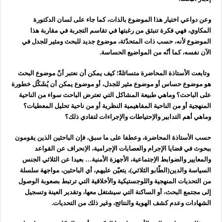
وعن دواعي اختيار هذا الموضوع بالذات، كما جاء على لسان الدكتورة
المكاوي، فهي فكرة تنبثق من رغبتها في تقاسم التجربة في مقاربة هذا
الموضوع لأنه، حسب ذات المتحدّثة، موضوع جديد للبحث ومثير للجدل في
الآن نفسه، كما أنّه من المواضيع الحساسة.
وتابعت الأستاذة المحاضرة متسائلةً؛ كيف يمكن أن نعتبر أنّ موضوع البحث
هو موضوع حساس أو موضوع مثير للجدل، أو موضوع يمكن أن يُشَكّل خطورة
على الباحث؟ وماهي طبيعة المشاكل التي تعترض الباحث سواء من الناحية
المنهجية أو من الناحية المفاهيمية النظرية أو من ناحية تحليل المعطيات؟
وماهي أهم التدابير والاِحتياطات والإجراءات لتفادي ذلك؟
حسب الأستاذة المحاضرة، وعطفا على ما سبق، فإن الباحثين الذين يقومون
ببحوث في قضايا الإجرام والعصابات الإجرامية، الاِنحراف عن القواعد
والمعايير والضوابط الاِجتماعية، الأجهزة الأمنية… بعيدا عن الثلاثي الجنس
السياسة والدين(الطّابو الثلاثي)، يتعيّن عليهم، أي الباحثين، مواجهة سلسلة
من التحديات المنهجية واللوجستيكية والأخلاقية التي ترتبط بصعوبة الوصول
إلى مجتمع البحث، أو الساكنة التي سيشتغل معها، وتقدير العينة وتسجيل
الشهادات وعدم كشف الهوية والنتائج، وغير ذلك من التحديات.