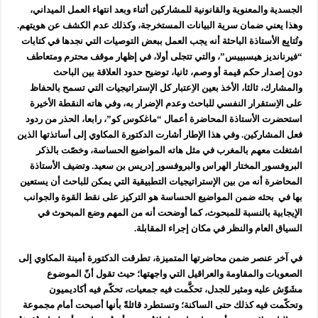
الجسدية والمعنوية والقانونية للمشاركين أثناء وبعد انتهاء العمل الميداني،
وهذا يعني ضمان سرية البيانات المستخرجة، وكذلك عدم الكشف عن هويتهم.
وتُتابِع الأستاذة الباحثة أنه يجب العمل ببعض التوصيات التي نجدها في كتابات
“فيرنانديز هيسبييس”، والتي تتجلى أولا، في إظهار موقف محترم ومتعاطف
دون إصدار حكم قيمة أو وصم، ثانيا، توضيح حدود العلاقة بين الباحث
والمشارك، ثالثا، الأخذ بعين الاِعتبار كل الإستراتيجيات التي تسمح بالحفاظ
على الاِستقرار النفسي للباحث وعدم الإضرار به، وفي هاته النقطة الأخيرة
استحضرت الأستاذة المحاضرة أعمال “ماغكوس كو”، رابعا، الحذر من ردود
فعل المشاركين. وفي هذا الإطار أشارت الدكتورة المكاوي إلى أساتذتها الذين
اشتغلت معهم بالمغرب في مثل هاته المواضيع الحساسة، وخصّت بالذكر
البروفسور المختار الهراس والبروفسور إدريس بن سعيد. وتضيف الأستاذة
المحاضرة أنه من بين الإستراتيجيات التطبيقية التي يمكن للباحث أن يستعين
بها في بحثه ضمن المواضيع الحساسة هو التركيز على نقط القوة والجوانب
الإيجابية بالنسبة للمبحوث، كما أوضحت أنه من المهم وضع المبحوث في
السياق العام والنظر في مكان إجراء المقابلة.
في آخر عنصر ضمن محاضرتها المتميزة، تطرقت الدكتورة أمينة المكاوي إلى
الصعوبات والمقاومة والعراقيل التي واجهتها؛ حيث تقول أنّ الموضوع
مشَوّش عليه ومثير للجدل، تحكَّمت فيه جمعيات، تحكّم فيه أكاديميون
وتحكّمت فيه كذلك حتى الساكنة؛ وتستطرد قائلةً بأنها أصبحت أمام مجموعة