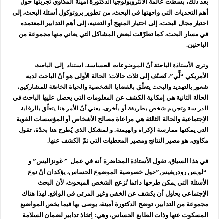
بعد ذلك، بسطت عالمة الأنثروبولوجيا الدكتورة أمينة المكاوي تجربتها حول
أهم التحديات التي واجهتها في البحث، من تطوير بروتوكول أسئلة البحث، إلى
اختيار مجال البحث، إلى اختيار المنهج أو التقنية، إلى أهم التدابير المعتمدة
في مسار البحث، كما تطرّقت لبعض المشاكل التي يعاني منها مجموعة من
الباحثين.
وترى الأستاذة الباحثة أنّ الموضوعات الحساسة، استنادا إلى الباحث
الأمريكي “لِّي”، تُصنّف إلى ثلاث حالات؛ الحالة الأولى هو أنّ الباحث لديه
شعور بالتهديد والبحث يتعلّق بالقضايا الشخصية والحياة الخاصّة للمشاركين،
الحالة الثانية هي إمكانية الكشف عن المعلومات التي يحصل عليها الباحث في
الدراسة وتجريم شخص بطريقة أو بأخرى، يعني أنّ الأمر هنا يتعلّق بالرقابة
الاِجتماعية والحالة الثالثة هي مراعاة مصالح الأشخاص أو المؤسسات القوية
التي يمكنها ممارسة الإكراه والهيمنة. والمشكل الذي يُطرح هنا بحدّة، تقول
مكاوي، هو مصير النتائج ومصير المعطيات التي تمّ الكشف عنها.
في هذا السياق، تقول الأستاذة المحاضرة أنه في عمل ” غونزاليس” و
“لويس رودريغيس”حول خصوصية الموضوع الحساس، يؤكدان أنّ نوع
الأسئلة التي يمكن طرحها دائما تُزعج الشخص المبحوث، لأن البحث
الاِجتماعي يحاول أن يكشف عن الخفي وغير المرئي في الواقع. لهذا هناك
مجموعة من التدابير، توضح الدكتورة أمينة، يوصى بها فيما يخص المواضيع
المسكوت عنها وذات الطابع الحساس، وهي: اِتخاذ تدابير لضمان السلامة