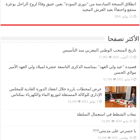
انطلاق النسخة السادسة من “دوري المودة” بعين عتيق وفاءً لروح الراحل بوعزة
منتفع واحتفاءً بعيد العرش المجيد
31 يوليو، 2026
الأكثر تصفحا
تاريخ المنتخب الوطني المغربي منذ التأسيس
12 أكتوبر، 2024
17,062
قصيدة “عيد ولي العهد” بمناسبة الذكرى التاسعة عشرة لميلاد ولي العهد الأمير
مولاي الحسن
8 مايو، 2022
15,760
عرض لمحطات بارزة خلال انعقاد الدورة العادية للمجلس
الإداري للوكالة المستقلة لتوزيع الماء والكهرباء بمكناس
3 يوليو، 2023
14,529
تبعات الشطط في استعمال السلطة
31 مايو، 2024
14,391
يا حسرتي على مدينتي!!!!!
30 نوفمبر، 2022
13,334