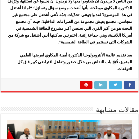
من الناس لا يريدون أن يتجاوبوا معها ولا يُريدون أن يُجيبوا عن أسئلتها، وتُرْدِفُ
الدكتورة المكاوي موضّحة، بأنها أضحت موضع سؤال وتساؤل؛ “لماذا أشتغل
في هذا الموضوع؟ لقد واجهتني تحدّيات جمّة لأنني أشتغل على مجتمع غير
متجانس، مجتمع يعيش مجموعة من الصراعات الداخلية؛ حيث أن مجتمع
البحث هو من أكبر القرى التي تحتضن أكبر مشروع للطاقة الشمسية في
أمريكا اللاتينية، وهي جماعة إثنية، اعتبرتني ساكنتها أنني أشتغل مع شركة من
الشركات التي تستثمر في الطاقة الشمسية”.
بعد تقديم عالمة الأنثروبولوجيا الدكتورة أمينة المكاوي لعرضها العلمي
المتميز، فُتِحَ باب النقاش من خلال حضور وتفاعل افتراضي كبير فاق كل
التوقعات.
مقالات مشابهة