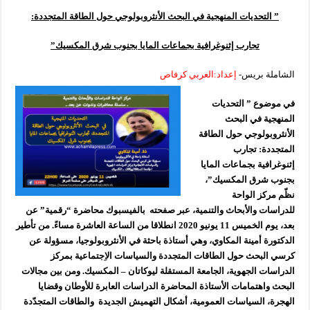
” التحديات المنهجية في البحث الأنثروبولوجي حول الطاقة المتجددة:
تجارب إثنوغرافية بجماعات المايا بجنوب شرق المكسيك”
الشاملة بريس-
إعداد:العربي كرفاص
في موضوع ” التحديات
المنهجية في البحث
الأنثروبولوجي حول الطاقة
المتجددة: تجارب
إثنوغرافية بجماعات المايا
بجنوب شرق المكسيك”،
نظّم مركز الواحة
للدراسات والأبحاث والتنمية، عبر صفحته بالفيسبوك محاضرة “رقمية” عن
بعد، يوم الخميس 11 يونيو 2020 انطلاقا من الساعة العاشرة مساءً. من تأطير
الدكتورة أمينة المكاوي، وهي أستاذة باحثة في الأنثروبولوجيا، مسؤولة عن
كرسي البحث حول الطاقات المتجددة والسياسات الاِجتماعية بمركز
الدراسات الجهوية، الجامعة المستقلة ليوكاتان – المكسيك. ومن بين مجالات
البحث واهتمامات الأستاذة المحاضرة الدراسات العابرة للأوطان وقضايا
الهجرة، السياسات العمومية، أشكال التهميش الجديدة والطاقات المتجدّدة