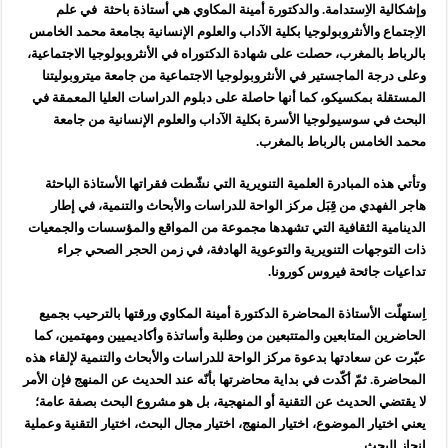
وإشكالية الاِستدامة. والدكتورة أمينة المكاوي هي أستاذة باحثة في علم
الاِجتماع والأنثروبولوجيا بكلية الآداب والعلوم الإنسانية بجامعة محمد الخامس
بالرباط بالمغرب، حصلت على شهادة الدكتوراه في الأنثروبولوجيا الاجتماعية،
وعلى درجة الماجستير في الأنثروبولوجيا الاجتماعية من جامعة ميتروبوليتنا
المستقلة بمكسيكو، كما أنها حاصلة على دبلوم الدراسات العليا المعمقة في
البحث في سوسيولوجيا الأسرة بكلية الآداب والعلوم الإنسانية من جامعة
محمد الخامس بالرباط بالمغرب.
وتأتي هذه المبادرة العلمية التنويرية التي نشّطت فقراتها الأستاذة الباحثة
هاجر الفهدي من قِبَل مركز الواحة للدراسات والأبحاث والتنمية، في إطار
الدينامية الثقافية التي تشهدها مجموعة من المواقع والمؤسسات والجمعيات
ذات التوجهات التنويرية والتوعوية الهادفة، في زمن الحجر الصحي جراء
تداعيات جائحة فيروس كورونا.
اِستهلّت الأستاذة المحاضرة الدكتورة أمينة المكاوي ورقتها بالترحيب بجميع
الحاضرين المتابعين والمتتبعين من وطلبة وأساتذة وأكاديميين ومهتمين، كما
عبّرت عن سعادتها بدعوة مركز الواحة للدراسات والأبحاث والتنمية لإلقاء هذه
المحاضرة. ثمّ أكّدت في بداية محاضرتها بأنّه عند الحديث عن المنهج فإن الأمر
لا يقتضي الحديث عن التقنية أو المنهجية، بل هو مشروع البحث بصفة عامة؛
يعني اختيار الموضوع، اختيار المنهج، اختيار مجال البحث، اختيار التقنية وعملية
إنجاز البحث.