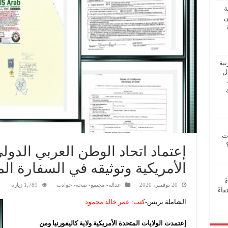
ة
ض
بية
فل
ات
إعتماد اتحاد الوطن العربي الدولي
الأمريكية وتوثيقه في السفارة ال
ً
20 نوفمبر، 2020
عدالة- مجتمع- صحة- حوادت
1,789 زيارة
اءً
الشاملة بريس-
كتب: عمر خالد محمود
إعتمدت الولايات المتحدة الأمريكية ولاية كاليفورنيا ومن