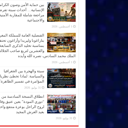
بين حماية الأمن وصون الكرام
الإنسانية… أحداث سبتة تفر
مراجعة شاملة للمقاربة الأمنية
والاجتماعية
1 أغسطس، 2026
القنصلية العامة للمملكة المغر
بتاراغونا وليريدا وأراغون تحت
بمناسبة تخليد الذكرى السابعة
والعشرين لتربع صاحب الجلالة
الملك محمد السادس، نصره الله وأيده
1 أغسطس، 2026
سبتة والهجرة بين الجغرافيا
والسياسة: لماذا تخطئ نظري
المؤامرة في تفسير الظاهرة؟
31 يوليو، 2026
انطلاق النسخة السادسة من
“دوري المودة” بعين عتيق وفاء
لروح الراحل بوعزة منتفع واحتف
بعيد العرش المجيد
31 يوليو، 2026