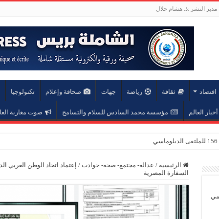
مدير النشر :ذ. هشام حلال
اقتصاد
ثقافة
رياضة
جهات
صحافة وإعلام
تكنولوجيا
أخبار العالم
مؤسسة محمد السادس للسلام والتسامح
صوت مغاربة العا
ف
الرئيسية
/
عدالة- مجتمع- صحة- حوادت
/
إعتماد اتحاد الوطن العربي الد
السفارة المصرية
يمي