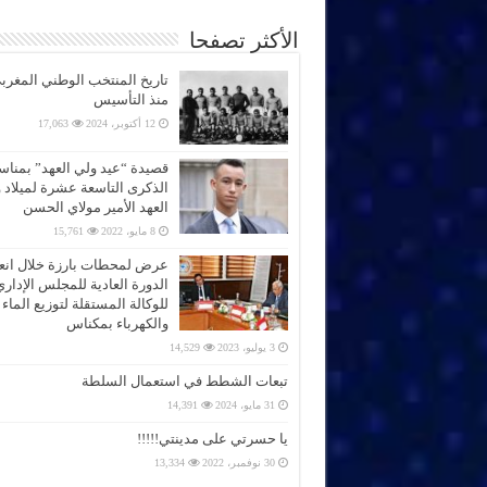
الأكثر تصفحا
تاريخ المنتخب الوطني المغرب
منذ التأسيس
12 أكتوبر، 2024
17,063
قصيدة “عيد ولي العهد” بمناس
الذكرى التاسعة عشرة لميلاد 
العهد الأمير مولاي الحسن
8 مايو، 2022
15,761
عرض لمحطات بارزة خلال انعق
الدورة العادية للمجلس الإداري
للوكالة المستقلة لتوزيع الماء
والكهرباء بمكناس
3 يوليو، 2023
14,529
تبعات الشطط في استعمال السلطة
31 مايو، 2024
14,391
يا حسرتي على مدينتي!!!!!
30 نوفمبر، 2022
13,334