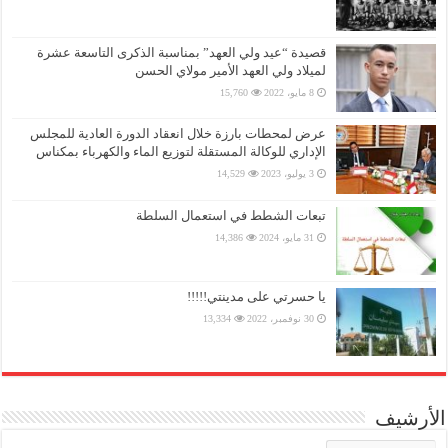
قصيدة “عيد ولي العهد” بمناسبة الذكرى التاسعة عشرة
لميلاد ولي العهد الأمير مولاي الحسن
8 مايو، 2022
15,760
عرض لمحطات بارزة خلال انعقاد الدورة العادية للمجلس
الإداري للوكالة المستقلة لتوزيع الماء والكهرباء بمكناس
3 يوليو، 2023
14,529
تبعات الشطط في استعمال السلطة
31 مايو، 2024
14,386
يا حسرتي على مدينتي!!!!!
30 نوفمبر، 2022
13,334
الأرشيف
الأرشيف