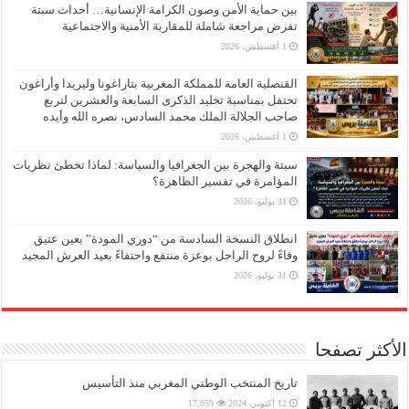
بين حماية الأمن وصون الكرامة الإنسانية… أحداث سبتة
تفرض مراجعة شاملة للمقاربة الأمنية والاجتماعية
1 أغسطس، 2026
القنصلية العامة للمملكة المغربية بتاراغونا وليريدا وأراغون
تحتفل بمناسبة تخليد الذكرى السابعة والعشرين لتربع
صاحب الجلالة الملك محمد السادس، نصره الله وأيده
1 أغسطس، 2026
سبتة والهجرة بين الجغرافيا والسياسة: لماذا تخطئ نظريات
المؤامرة في تفسير الظاهرة؟
31 يوليو، 2026
انطلاق النسخة السادسة من “دوري المودة” بعين عتيق
وفاءً لروح الراحل بوعزة منتفع واحتفاءً بعيد العرش المجيد
31 يوليو، 2026
الأكثر تصفحا
تاريخ المنتخب الوطني المغربي منذ التأسيس
12 أكتوبر، 2024
17,059