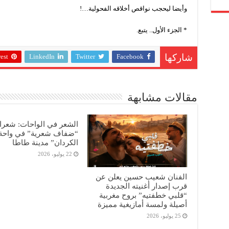
وأيضا ليحجب نواقص أخلاقه الفحولية…!
* الجزء الأول.. يتبع.
est
LinkedIn
Twitter
Facebook
شاركها
مقالات مشابهة
الشعر في الواحات: شعرا
“ضفاف شعرية” في واحة 
الكردان” مدينة طاطا
22 يوليو، 2026
الفنان شعيب حسين يعلن عن
قرب إصدار أغنيته الجديدة
“قلبي خطفتيه” بروح مغربية
أصيلة ولمسة أمازيغية مميزة
25 يوليو، 2026