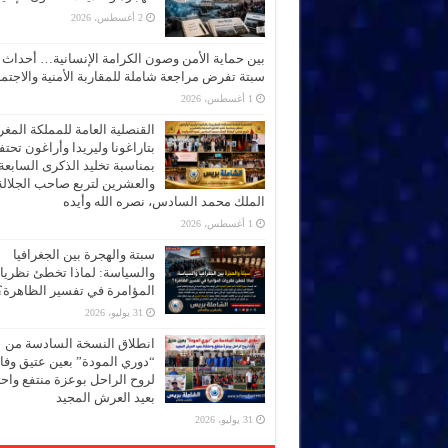
2 أغسطس، 2026
بين حماية الأمن وصون الكرامة الإنسانية… أحداث
سبتة تفرض مراجعة شاملة للمقاربة الأمنية والاجتما
1 أغسطس، 2026
القنصلية العامة للمملكة المغر
بتاراغونا وليريدا وأراغون تحت
بمناسبة تخليد الذكرى السابعة
والعشرين لتربع صاحب الجلالة
الملك محمد السادس، نصره الله وأيده
1 أغسطس، 2026
سبتة والهجرة بين الجغرافيا
والسياسة: لماذا تخطئ نظري
المؤامرة في تفسير الظاهرة؟
31 يوليو، 2026
انطلاق النسخة السادسة من
“دوري المودة” بعين عتيق وفاء
لروح الراحل بوعزة منتفع واحتف
بعيد العرش المجيد
31 يوليو، 2026