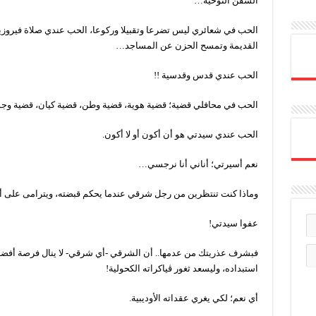
السفن النوحية…
الحب في شعائري ليس تضرعا وتقبيلا وركوعا، الحب عندي صلاة فيروزية 
القديمة وتمسح الحزن عن المساجد…
الحب عندي قدس وقدسية !!
الحب في محافلي قضية؛ قضية هوية، قضية وطن، قضية كيان، قضية وج
الحب عندي سيدتي هو أن أكون أو لا أكون.
نعم أسيرتي؛ أناني أنا نرجسي…
وماذا كنت تنتظرين من رجل شرقي عندما يحكم قبضته، ويترامى على 
عفوا سيدتي!
فبشرف عذريتك من عدمها.. أن الشرقي -أي شرقي- لا ينال فرصة أفض
استبداده، وليسعد ثغور ڤياكراته الكحولية!
أي نعم؛ لكي يغري عقداته الأوديبية.