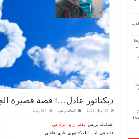
عية
بية
فل
ات
ديكتاتور عادل…! قصة قصيرة الجز
30 أبريل، 2021
الثقافة والفن
927 زيارة
ً
اءً
الشاملة بريس-
بقلم: زايد الرفاعي
فقط في الحب أنا ديكتاتوري.. نازي.. فاشي…