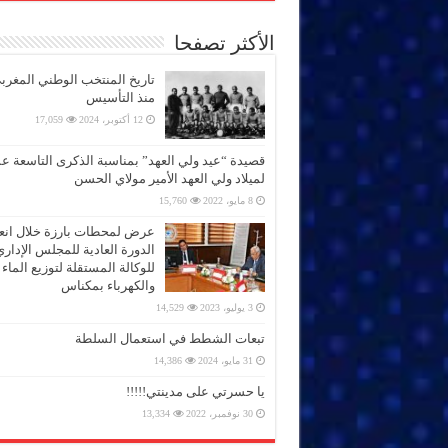
الأكثر تصفحا
تاريخ المنتخب الوطني المغرب
منذ التأسيس
12 أكتوبر، 2024
17,059
قصيدة “عيد ولي العهد” بمناسبة الذكرى التاسعة 
لميلاد ولي العهد الأمير مولاي الحسن
8 مايو، 2022
15,760
عرض لمحطات بارزة خلال انعق
الدورة العادية للمجلس الإداري
للوكالة المستقلة لتوزيع الماء
والكهرباء بمكناس
3 يوليو، 2023
14,529
تبعات الشطط في استعمال السلطة
31 مايو، 2024
14,386
يا حسرتي على مدينتي!!!!!
30 نوفمبر، 2022
13,334