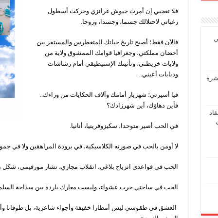
فلا تعجبي إن أمرت جيوش غرائزي وحركت أسطول
رغباتي لاحتلالك جسما، وجسدا، وروحا.
ي
فالآن فقط؛ أصبح تاريخ حياتك المتغطرس والمستفز بين
أحضان مملكتي، وجغرافيا قوامك الممشوق ولاية من
ولايات خريطتي، وتأثيتك الإستيطيقي أمام رشاشات
ودبابات أعيني..
عشرة
فيا أسيرتي؛ شهريار أمامك وآلاف الحكايات من وراءك..
فأين دهاؤك، أين شهرزادك؟
اد
في الحب أصير متوحدا، سكيزوفرينيا، أنانيا.
لا أومن بالحب في صورته الكلاسيكية، في برودة المراهقين ولا في جمود 
الحب في قواعدي انزياح بلاغي، انقلاب مجازي، نشاز مورفيمي، شكل مو
الحب في ساحتي حرب عشواء، وليست معارك باردة بين سذاجة السل
العشق في طقوسي ليس أمطارا خفيفة وأجواء شاعرية، بل طوفانا وأمو