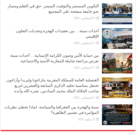
التكوين المستمر والتوقيت الميسر: حق في التعلم ومسار
نحو جامعة منفتحة على المجتمع
9 أغسطس، 2026
أحداث سبتة… بين تعقيدات الهجرة وتحديات التعاون
الإقليمي
2 أغسطس، 2026
بين حماية الأمن وصون الكرامة الإنسانية… أحداث سبتة
تفرض مراجعة شاملة للمقاربة الأمنية والاجتماعية
1 أغسطس، 2026
القنصلية العامة للمملكة المغربية بتاراغونا وليريدا وأراغون
تحتفل بمناسبة تخليد الذكرى السابعة والعشرين لتربع
صاحب الجلالة الملك محمد السادس، نصره الله وأيده
1 أغسطس، 2026
سبتة والهجرة بين الجغرافيا والسياسة: لماذا تخطئ نظريات
المؤامرة في تفسير الظاهرة؟
31 يوليو، 2026