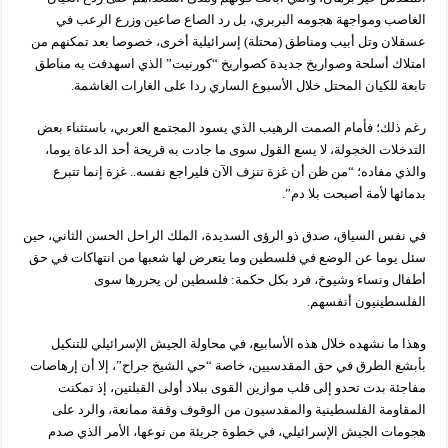
الغاصب ومواجهة هجومه البربري، بل رد الصاع صاعين وزرع الرعب في
عسقلان وتل أبيب ومناطق (محتلة) إسرائيلية أخرى، خصوصا بعد تمكنهم من
امتلاك أسلحة وصواريخ جديدة كصواريخ “كورنيت” الذي اسهدفت به مناطق
تابعة للكيان المحتل خلال الأسبوع الساري ردا على الغارات الغاشمة.
رغم ذلك؛ فأمام الصمت الرهيب الذي يسود المجتمع العربي، باستثناء بعض
التدخلات الخجولة، لا يسع القول سوى ما جادت به قريحة أحد الدعاة يوما،
والذي مفاده؛ “من ظن أن غزة تنزف الآن فليراجع نفسه.. غزة إنما تتبرع
بدمائها لأمة أصبحت بلا دم”.
في نفس السياق، صدق ذو الرؤى السديدة، الملك الراحل الحسن الثاني، حين
سئل يوما عن الوضع في فلسطين وما يتعرض لها شعبها من انتهاكات في حق
أطفال ونساء وشيوخ، فرد بكل حكمة: فلسطين لن يحررها سوى
الفلسطينيون أنفسهم.
وهذا ما نشهده خلال هذه الأسابيع، في محاولة الجيش الإسرائيلي للتنكيل
بأبشع الطرق في حق المقدسيين، خاصة “حي الشيخ جراح”، إلا أن إرهاصات
مفاجئة بدت تحدو إلى قلب موازين القوى ببلاد أولى القبلتين، إذ تمكنت
المقاومة الفلسطينية والمقدسيون من الوقوف وقفة ممانعة، والرد على
هجومات الجيش الإسرائيلي، في خطوة جريئة من نوعها، الأمر الذي صدم