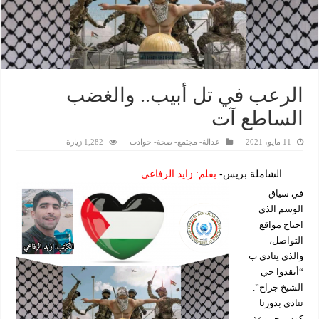
الرعب في تل أبيب.. والغضب
الساطع آت
11 مايو، 2021
عدالة- مجتمع- صحة- حوادت
1,282 زيارة
الشاملة بريس-
بقلم: زايد الرفاعي
في سياق
الوسم الذي
اجتاح مواقع
التواصل،
والذي ينادي ب
“أنقدوا حي
الشيخ جراح”.
ننادي بدورنا
كون مجموعة