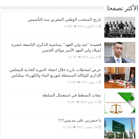
الأكثر تصفحا
تاريخ المنتخب الوطني المغربي منذ التأسيس
12 أكتوبر، 2024
17,063
قصيدة “عيد ولي العهد” بمناسبة الذكرى التاسعة عشرة
لميلاد ولي العهد الأمير مولاي الحسن
8 مايو، 2022
15,761
عرض لمحطات بارزة خلال انعقاد الدورة العادية للمجلس
الإداري للوكالة المستقلة لتوزيع الماء والكهرباء بمكناس
3 يوليو، 2023
14,530
تبعات الشطط في استعمال السلطة
31 مايو، 2024
14,391
يا حسرتي على مدينتي!!!!!
30 نوفمبر، 2022
13,335