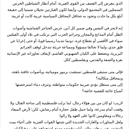
الذي يتعرض إلى القصف من القوى العبرية، أمام أنظار الشياطين الخرس
المتمثلين في المجتمع الدولي، وأيضا لكون العبارتين تحيلان ضمنيا إلى حقيقة
أبلغ بكل ما جادت وتجود به جحافل المحافل السياسية عربية كانت أو غربية.
إنه لايحز في النفس وفي ضمير كل أبي، خرس الحناجر القماشية وأصوات
الظل أمام المذابح والمجازر وجرائم الحرب التي ترتكب في بلاد أولى القبلتين
سواء في الأقصى أو بقطاع غزة، دونما تنديدا رسميا قويا، أو حتى إعرابا عن
قلق جدي، ولما لا تحالفا مسؤولا وممناعة جريئة تتدخل لوقف الجرائم
البربرية، وتضغط على الكيان الصهيوني الغاشم، لإيقاف تجاوزاته غير الإنسانية
بغزة والضفة والقدس، وبفلسطين ككل.
فإلى متى ستبقى فلسطين تستغيث برموز موميائية، وبأصوات خافتة باهتة،
وبمحافل متكالبة؟
إلى متى ستظل تؤدي ضريبة حكومات متواطئة، وتنزف دماء استرخصتها
أشباح خائنة للقضية خائفة؟
لاريب؛ لو كان من بين هؤلاء رجال، لما نزلت فلسطينية إلى ساحة القتال، ولا
وقفت أمام مدرعة، ولما حمل طفل حجارة أمام رشاش، لكن؛ لأرض الميعاد
رجالات ومقاومين كانوا على العهد ولا زالوا.
ولعل المناورات والغارات الجديدة التي شنتها القوات العبرية على أحياء ببيت
المقدس خير برهان، والتي أبانت قوتهم ومدى استعداهم على ردع الكيان