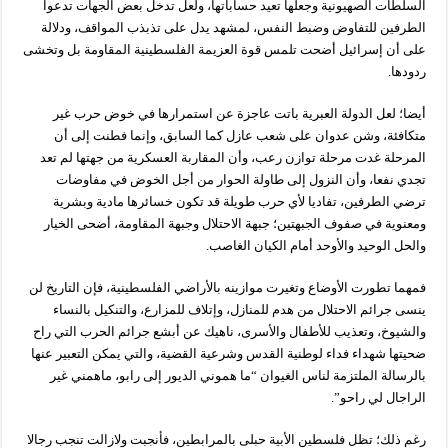
السلطات الصهيونية وجعلها تعيد حساباتها، ولعل تدخل بعض الجهات تدعوا
الطرفين للتفاوض وضبط النفس، لمشهد يدل على تذبذب المواقف، ودلالة
على أن إسرائيل أضحت تلمس قوة العزيمة الفلسطينية المقاومة بل وتخشى
ردودها.
أيضا؛ لعل الدولة العبرية باتت عاجزة عن استمرارها في خوض حرب غير
متكافئة، وشن عدوان على شعب عازل كما السابق، وإنما فطنت إلى أن
المرحلة غدت مرحلة توازن رعب، وأن المقاربة العسكرية من جهتها لم تعد
تجدي نفعا، وأن النزول إلى طاولة الحوار من أجل الخوض في مفاوضات
ترضي الطرفين، تفاديا لأي حرب طويلة قد تكون خسائرها مادية وبشرية
ومعنوية في صفوف الجبهتين؛ جبهة الاحتلال وجبهة المقاومة، أضحى الخيار
والحل الوحيد والأوحد أمام الكيان الغاصب.
فمهما تطورت الأوضاع وتغيرت موازينه بالأراضي الفلسطينية، فإن التاريخ لن
ينسى جرائم الاحتلال من هدم للمنازل، وإتلاف للمزارع، والتنكيل بالنساء
والشيوخ، وتعذيب للأطفال والأسرى، ناهيك عن أبشع جرائم الحرب التي راح
ضحيتها شهداء فداء لوطنية القدس وشرعية القضية، والتي يمكن التعبير عنها
بالرسالة الملتزمة لناس الغيوان “ما هموني الديور إلى رابو، ماهمني غير
الراجال لي راحو”.
رغم ذلك؛ تظل فلسطين الأبية حبلى بالمرابطين، فأنجبت ولازالت تنجب رجالا