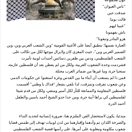
“ناس الغيوان”
صدقت حين
قالت يوما:
”غنينا ليهم
باش يفهمونا
هزو البنادر وتبعونا”.
العبارة نفسها؛ تنطبق أيضا على الأغنية القومية “وين الشعب العربي وين، وين
الضمير العربي وين”، حيث المغزى كان ولايزال موجها لكل من تكالب على
الشعب الفلسطيني، ودس بين ظفرين دسائس أجندات لوبية تآمرت
فشردمت وحدة الشعوب العربية، ولكل من لم يفطن بعد أن فلسطين عازمة،
ستحيا حرة، وما غيرها من ضمائر العرب محتلة.
فمن ذا لم يستعب أن أبناء ما بين القدس وغزة استغنوا عن حكومات الدمى
وعن شعوب تفرقت وتمزقت، لذا نلفي بشعار “فداك يا وطني” أقسمت
فلسطين المقاومة والممانعة للثأر لكل أسير ومنفي، ولكل من قدم شيئا
لفلسيطين كي يراها أبية حرة، ومن حدا حدو الشيخ أحمد ياسين والطفل
أحمد الدرة.
مبدئيا، يكون لاستحضار الفن الملتزم هنا، ضرورة إنسانية لتجديد النداء
والصرخة اللذان تم وأدهما وإقبارهما من لدن لوبيات تهدف إلى طمس قضايا
شعوب مكلومة ومغلوبة على أمرها، على رأسها قضية الشعب الفلسطيني