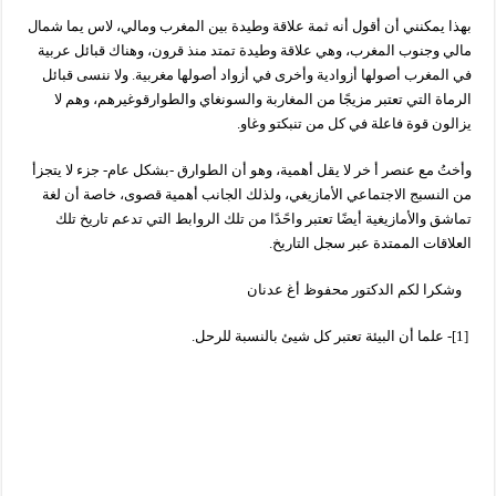
بهذا يمكنني أن أقول أنه ثمة علاقة وطيدة بين المغرب ومالي، لاس يما شمال
مالي وجنوب المغرب، وهي علاقة وطيدة تمتد منذ قرون، وهناك قبائل عربية
في المغرب أصولها أزوادية وأخرى في أزواد أصولها مغربية. ولا ننسى قبائل
الرماة التي تعتبر مزيجًا من المغاربة والسونغاي والطوارقوغيرهم، وهم لا
يزالون قوة فاعلة في كل من تنبكتو وغاو.
وأختُ مع عنصر أ خر لا يقل أهمية، وهو أن الطوارق -بشكل عام- جزء لا يتجزأ
من النسبج الاجتماعي الأمازيغي، ولذلك الجانب أهمية قصوى، خاصة أن لغة
تماشق والأمازيغية أيضًا تعتبر واحًدًا من تلك الروابط التي تدعم تاريخ تلك
العلاقات الممتدة عبر سجل التاريخ.
وشكرا لكم الدكتور محفوظ أغ عدنان
[1]- علما أن البيئة تعتبر كل شيئ بالنسبة للرحل.