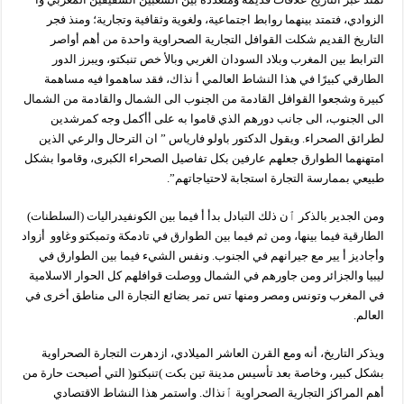
الزوادي، فتمتد بينهما روابط اجتماعية، ولغوية وثقافية وتجارية؛ ومنذ فجر
التاريخ القديم شكلت القوافل التجارية الصحراوية واحدة من أهم أواصر
الترابط بين المغرب وبلاد السودان الغربي وبالأ خص تنبكتو، ويبرز الدور
الطارقي كبيرًا في هذا النشاط العالمي أ نذاك، فقد ساهموا فيه مساهمة
كبيرة وشجعوا القوافل القادمة من الجنوب الى الشمال والقادمة من الشمال
الى الجنوب، الى جانب دورهم الذي قاموا به على أأكمل وجه كمرشدين
لطرائق الصحراء. ويقول الدكتور باولو فارياس ” ان الترحال والرعي الذين
امتهنهما الطوارق جعلهم عارفين بكل تفاصيل الصحراء الكبرى، وقاموا بشكل
طبيعي بممارسة التجارة استجابة لاحتياجاتهم”.
ومن الجدير بالذكر ٱن ذلك التبادل بدأ أ فيما بين الكونفيدراليات (السلطنات)
الطارقية فيما بينها، ومن ثم فيما بين الطوارق في تادمكة وتمبكتو وغاوو أزواد
وأجاديز أ يير مع جيرانهم في الجنوب. ونفس الشيء فيما بين الطوارق في
ليبيا والجزائر ومن جاورهم في الشمال ووصلت قوافلهم كل الحوار الاسلامية
في المغرب وتونس ومصر ومنها تس تمر بضائع التجارة الى مناطق أخرى في
العالم.
ويذكر التاريخ، أنه ومع القرن العاشر الميلادي، ازدهرت التجارة الصحراوية
بشكل كبير، وخاصة بعد تأسيس مدينة تين بكت )تنبكتو( التي أصبحت حارة من
أهم المراكز التجارية الصحراوية ٱنذاك. واستمر هذا النشاط الاقتصادي