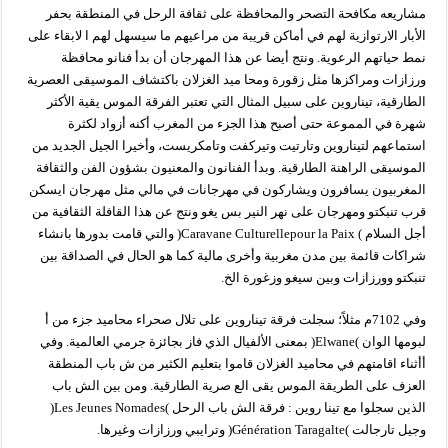
مشاريعه مكافحة التصحر والمحافظة على ثقافة الرحل في المنطقة بحفر
الأبار الارتوازية لهم في أماكن قريبة من مراعيهم ما سيسهل لهم ا لابقاء على
نمط حياتهم الرعوية. ونتج أيضا عن هذا المهرجان أن بدأ فنانو محافظة
ورزازات ومراكزها مثل زقورة ومحا ميد الغزلان باكتشاف الموسيقى العصرية
الطارقية، تيناروين على سبيل المثال التي تعتبر الفرقة الموس يقية الأكثر
شهرة في المموعة حتى أصبح هذا الجزء من المغرب أكنه أزواد لكثرة
استماعهم لتيناروين وتارتيت وتيركفت وتامكريست، وأخيرا الجيل الجديد من
الموسيقى الراهنة الطارقية. وبدأ الفنانون والمعنيون بشؤون الفن والثقافة
المغربيون يسافرون ويشاركون في مهرجانات في مالي مثل مهرجان ايسكن
قرب تنبكتو ومهرجان على نهر النير بس يغو ونتج عن هذا القافلة الثقافية من
أجل السلام ) Caravane Culturellepour la Paix( والتي قامت بدورها بانشاء
شراكات قائمة بين مدن مغربية وأخرى مالية كما هو الحال في الصداقة بين
تنبكتو وورزازات وبين سيغو وزغورة الخ.
وفي 7102م مثلاً؛ سجلت فرقة تيناروين على تلال صحراء محاميد جزء من أ
لبومها الوان )Elwane( بمعنى الألفيال الذي فاز بجائزة جرمي العالمية. وفي
أأثناء اقامتهم في محاميد الغزلان قاموا بتعليم الكثير من ش باب المنطقة
العزف على الطريقة الموس يقى الع صرية الطارقية. ومن بين الش باب
الذين سجلوا مع تينا روين : فرقة الش باب الرحل )Les Jeunes Nomades(
وجيل تارجالت )Génération Taragalte( وترايبي ورزازات وغيرها.