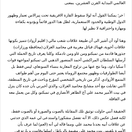
العالمي الىبداية القرن العشرين، بمعنى
ٱخر؛ يمكننا القول أنه لولا سقوط القارة الافريقية تحت نِيرالاس تعمار وظهور
الدول الوطنية والحدود الاستعمارية، لظل هذا الدور قائماً ويؤدونه بكفاءة
ومهارة واحترافية لا نظير لها.
وهنا أود أن أشير الى أن طبيعة علاقات شعب مالي ( اقليم أزواد) تتميز بكونها
علاقات أخوية، فهناك قبائل مغربية في محاميد الغزلان (محافظة ورزازات)
جذورها قادمة من تمبكتو ومن غاو ومن تادمكة. وكلنا يعرف تاريخ الحملة التي
أرسلها السلطان المراكشي أحمد المنصور الذهبي الى تمبكتو لمواجهة قوات
أ سكيا داود، وما نتج عنها من تزاوج المغاربة بنساء السونغاي، ليس فقط بل
أيضا الطوارقيات وظهور مجتمع الروماة يعتبر حتى اليوم من أهم طوائف
المتمع الأزوادي. أذكر من تاريخي الشخصي كمؤرخ وباحث في تاريخ المنطقة،
أأنني تقابلت مع أحد مشايخ محاميد الغزلان، والذي أخبرني بأن جده كان ينزل
في بيت الأمير محمد علي أغ الطاهر الأنصاري في تمبكتو، وكل من يعمل معه
في القافلة.
الحقيقة أنني حاولت توثيق تلك المقابلة بالصوت والصورة أو بالصوت فقط،
لكنه فضل عكس ذلك، الا أنه تفضل مشكورا واستدعى لي عمه الذي حدثني
عن علاقات أبيه بجدنا محمد علي. ومما قاله لي أنه (العم) لما عرف بأن
الأميرة بلقيس بنت محمد علي مقيمة بالرباط؛ راسلها وقامت بزيارته في