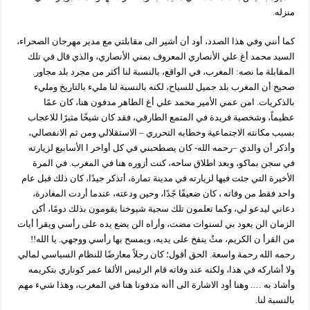
منزله.
كما أنني وفي هذا الصدد، أود أن أشير الى مقابلتي مع مدير مهرجان الصحراء،
السيد محمد أغ علي الأنصاري المعروف بمني الأنصاري، والذي قال في تلك
المقابلة ما نصه: المغرب، في الواقع، بالنسبة لنا أكثر من مجرد بلد مجاور.
صحيح أن المغرب بلد جميل للسياح، لكنه بالنسبة لنا مليء بالتاريخ ومليء
بالذكريات. امن عمي الأمير محمد علي أغ الطاهر مدفون هنا، كان عمًا
عظيماً، وشخصية فريدة في المتمع الطارقي، فقد كان شيخًا مثيرًا للاعجاب
بسبب مكانته الاجتماعية وخطابه التحرري – الاستقلالي ومن ثم الانفصالي،
وأذكر أن والدي –رحمه الله- كان يصطحبني في كل أواخر ا الأسابيع لزيارته
في سجن بماكو، وبعد اطلاق ساحه، كنت أزوره هنا في المغرب. في المرة
الأخيرة التي جئت فيها لزيارته في مدينة تمارة، أتذكر جيدًا، كان ذلك قبل عام
واحد فقط من وفاته ، كان ضعيفًا جًدًا، وحين ودعته، عندما أردت المغادرة،
دعاني ليدعو لي، وكما تعلمون تلك سجية شيوخنا يقومون بذلك دومًا، أكن
الزمان الن يعود بي لسنوات مضت، وأراه الن يضع يده على رأسي ويقرأ أيات
من القرأ ن الكريم، مثُ ينفخ على يديه، ويمسح بها رأسي ووجهي. يا الله!!
رحمه الله رحمة واسعة. الحق أقول؛ كان رجلاً معارضًا للنظام السياسي لمالي
ولا أشاركه في هذا، ولكنه عند وفاته قام الرئيس الألفا عمر كوناري بتكريمه
وأشاد به …. وهنا أود الاشارة الى أأنه مدفونا هنا في المغرب، وهذا شيء مهم
بالنسبة لنا.