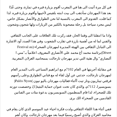
في كل مرة أتيت الى هنا في المغرب أقوم بزيارة قبره في تمارة، وحتى غًدًا
بعد هذا المهرجان سأذهب الى بيت ابنته بلقيس لأحييها وأقوم بزيارة قبره. لذا
كما قلت، القدوم الى المغرب بالنسبة لنا نحن الطوارق والأنصار بشكل خاص،
ليس مجرد سياحة بل رحلة مصحوبة بالكثير من الزيارات ولها شجون وشجون.
واذا ما انتقلنا الى وقتنا الحار، فقد ركزت تلك العلاقات على الجانب الثقافي
والفني لما له من أهمية بارزة في تقارب الشعوب. وفي هذا الصدد أود الاشارة
الى التبادل الثقافي بين الهيئة المديرة لمهرجان الصحراء (Festival au
Désert)برئاسة محمد أغ محمد علي الأنصاري المعروف اعلامياً بـ”مني ا
ألنصاري” وال هئية التي تدير مهرجان تارجالت بممحاميد الغزلان المغربية.
في مقابلة أجريتها في العام 7102م مع ابراهيم السباعي نائب المدير العام
لمهرجان تارجالت، حدثني عن أول لقاء له مع فناني الطوارق وعلى رأسهم
فرقتي تيناريون وتار تيت أأثناء فعاليات مهرجان باليو نيون )Paléo Nyon(
بسويسيرا، 7112م، والذي كان تحت عنوان حماية البئية[1]، وخصصت دورته
تلك للصحراء، لذا قام المنظمون السويسريون بدعوة مئات من الفنانين
القادمين من الصحراء الك برى.
ففي أثناء هذا اللقاء الثقافي ولدت فكرة احياء عيد الموسم الذي كان يقام في
محاميد الغزلان والذي أصبح رسميًا فيما بعد مهرجان تارجالت. وكان أهم