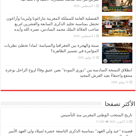
1 أغسطس، 2026
القنصلية العامة للمملكة المغربية بتاراغونا وليريدا وأراغون
تحتفل بمناسبة تخليد الذكرى السابعة والعشرين لتربع
صاحب الجلالة الملك محمد السادس، نصره الله وأيده
1 أغسطس، 2026
سبتة والهجرة بين الجغرافيا والسياسة: لماذا تخطئ نظريات
المؤامرة في تفسير الظاهرة؟
31 يوليو، 2026
انطلاق النسخة السادسة من “دوري المودة” بعين عتيق وفاءً لروح الراحل بوعزة
منتفع واحتفاءً بعيد العرش المجيد
31 يوليو، 2026
الأكثر تصفحا
تاريخ المنتخب الوطني المغربي منذ التأسيس
12 أكتوبر، 2024
17,059
قصيدة “عيد ولي العهد” بمناسبة الذكرى التاسعة عشرة لميلاد ولي العهد الأمير