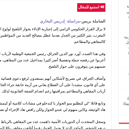
ة
🔊 استمع للمقال
ض
الشاملة بريس-
مراسلة: إدريس البخاري
لا يزال القرار الحكومي الرامي إلى إجبارية الإدلاء بجواز التلقيح لولوج
المغرب، يثير الكثير من الجدل بعدما عطل مصالح العديد من المواطنين
بية
كالمقاهي والمطاعم.
فل
وفي هذا الصدد، أورد نور الدين الحراق، رئيس الجمعية الوطنية لأرباب
ضمنهم من يتوفرون على جواز التلقيح.
وأضاف الحراق، في تصريح لآشكاين أنهم يستعدون لرفع دعوى قضائية ض
على أي قانون، مشددا على أن القطاع يعاني من أزمة خانقة جراء الجائ
أرباب المقاهي والمطاعم بمراقبتها رغم انعدام الصفة القانونية لذلك.
ً
وتابع قائلا “لي كنطلبو منو الجواز يا كندخلو في مشادات كلامية أو كي
اءً
هاذ الوثيقة، وكاين منهوم لي عندو الجواز ولكن رافض هاذ الإجراء أو ت
درهم للشخص الواحد الذي لا يحمل الجواز، فيما أغلقت مقاهي بكلا المد