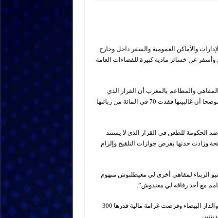
 الإدارات والأماكن العمومية والسفر داخل وخارج
 وأسفر عن خسائر مادية كبيرة للفضاءات العامة
 المقاهي والمطاعم بالمغرب أن القرار الذي
أعربوا عن رفضه جملة وتفصيلا أضر كثيرا بمداخيل عدد من المقاهي، موضحا أن غالبيتها فقدت 70 في المائة من زبائنها
د الحكومة للطعن في القرار الذي لا يستند
حة وزادت حدتها بفرض جوازات التلقيح وإلزام
مشيو الزبناء لمقاهي أخرى لي معيطلبوش منهوم
ضامم مع أحد رفاقه لي معندوش”.
وسجل المتحدث أن الدوريات الأمنية داهمت عدد من المقاهي بالرباط والدار البيضاء وفرضت غرامة مالية قدرها 300
ينتين.