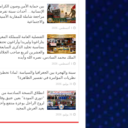
بين حماية الأمن وصون الكرام
الإنسانية… أحداث سبتة تفر
مراجعة شاملة للمقاربة الأمنية
والاجتماعية
1 أغسطس، 2026
القنصلية العامة للمملكة المغر
بتاراغونا وليريدا وأراغون تحت
بمناسبة تخليد الذكرى السابعة
والعشرين لتربع صاحب الجلالة
الملك محمد السادس، نصره الله وأيده
1 أغسطس، 2026
سبتة والهجرة بين الجغرافيا والسياسة: لماذا تخطئ
نظريات المؤامرة في تفسير الظاهرة؟
31 يوليو، 2026
انطلاق النسخة السادسة من
“دوري المودة” بعين عتيق وفاء
لروح الراحل بوعزة منتفع واحتف
بعيد العرش المجيد
31 يوليو، 2026