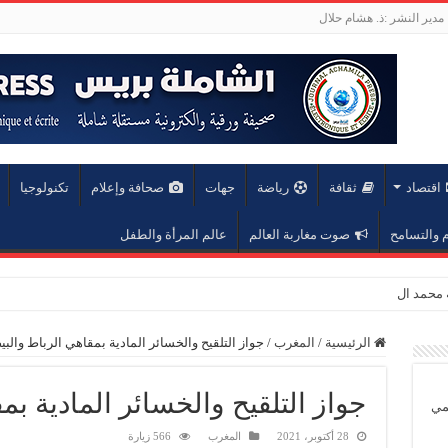
مدير النشر :ذ. هشام حلال
اقتصاد
ثقافة
رياضة
جهات
صحافة وإعلام
تكنولوجيا
والتسامح
صوت مغاربة العالم
عالم المرأة والطفل
عة محمد الخامس
الرئيسية
/
المغرب
/
جواز التلقيح والخسائر المادية بمقاهي الرباط والبي
جواز التلقيح والخسائر المادية بم
يمي
28 أكتوبر، 2021
المغرب
566 زيارة