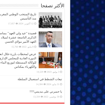
الأكثر تصفحا
تاريخ المنتخب الوطني المغرب
منذ التأسيس
12 أكتوبر، 2024
17,057
قصيدة “عيد ولي العهد” بمناس
الذكرى التاسعة عشرة لميلاد 
العهد الأمير مولاي الحسن
8 مايو، 2022
15,760
عرض لمحطات بارزة خلال انعق
الدورة العادية للمجلس الإداري
للوكالة المستقلة لتوزيع الماء
والكهرباء بمكناس
3 يوليو، 2023
14,529
تبعات الشطط في استعمال السلطة
31 مايو، 2024
14,384
يا حسرتي على مدينتي!!!!!
30 نوفمبر، 2022
13,334