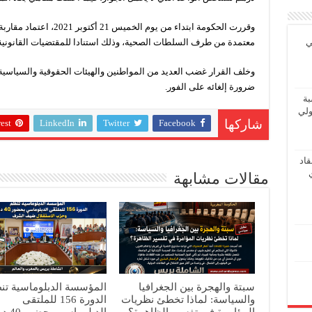
وقررت الحكومة ابتداء من يوم
معتمدة من طرف السلطات الصحية، وذلك استنادا للمقتضيات القانونية ا
ي
وخلف القرار غضب العديد من المواطنين والهيئات الحقوقية والسياسية 
ضرورة إلغائه على الفور.
بة
ولي
est
LinkedIn
Twitter
Facebook
شاركها
اد
مقالات مشابهة
سبتة والهجرة بين الجغرافيا
المؤسسة الدبلوماسية تن
والسياسة: لماذا تخطئ نظريات
الدورة 156 للملتقى
المؤامرة في تفسير الظاهرة؟
الدبلوماسي 