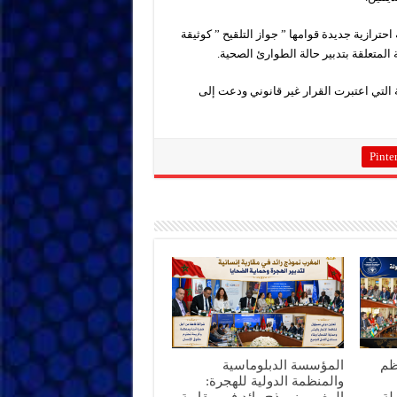
 الخميس 21 أكتوبر 2021، اعتماد مقاربة احترازية جديدة قوامها ” جواز التلقيح ” كوثيقة
لمتعلقة بتدبير حالة الطوارئ الصحية.
التي اعتبرت القرار غير قانوني ودعت إلى
Pinter
ظم
المؤسسة الدبلوماسية
والمنظمة الدولية للهجرة:
بحضور 40 دولة
المغرب نموذج رائد في مقاربة