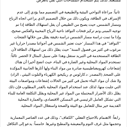
مستغلة, كذلك يتم استخدام المساحات التي تفي بالغرض.
ثانياً: مراعاة النواحي البيئية والطبيعية في التصميم مما يؤدي إلى عدم
الإسراف في الطاقة، ويكون ذلك من خلال التصميم الذي يراعي اتجاه الرياح
ومسار الشمس, حيث يصبح من الطبيعي أن يقل استهلاك الطاقة إذا تم
توجيه المبنى وتم تركيز فتحات النوافذ ناحية الرياح المحببة والعكس صحيح،
وإذا ما تمت دراسة مسار الشمس دراسة دقيقة يقلل من خلالها الفتحات
”النوافذ” في هذا المسار ‘حيث تعتبر الشمس في أجوائنا مصدرا حراريا غير
مرغوب في كثير من فصول السنة” حيث يقلل ذلك من استهلاك الطاقة لأن
الطاقة المستخدمة في التبريد ستقل وهذا على سبيل المثال لا الحصر. ثالثاً:
تستخدم المواد المحلية وغير الضارة في البناء، حيث اتضح أخيرا أن هناك
إشعاعات كهرومغناطيسية صادرة من مواد البناء ولها آثارها الجانبية المؤكدة
على الصحة, (المصدر: د.كارلوس م. ريكيخو، الكهرباء والتلوث البيئي ، الزاد)
ولا شك أن مواد البناء تحمل في كثير من الحالات إشعاعات ومواصفات البيئة
التي جلبت منها، لذلك عند استخدام المواد المحلية بالقدر المطلوب فإن ذلك
يقلل ذلك الأضرار المحتملة من المواد غير المحلية ويقلل التكلفة العامة للبناء
التي تشكل العامل الرئيسي في المسكن الاقتصادي، والعمارة المحلية
القديمة خير مثال للتعامل مع البيئة والصحة واستغلال المواد المحلية.
رابعاً: الاهتمام بالاحتياج الفعلي ”الكفاف”، وذلك في عدد العناصر المعمارية
وحجمها مثل غرف النوم والمعيشة والمطبخ وغيرها. خامساً: يدعو إلى التكافل