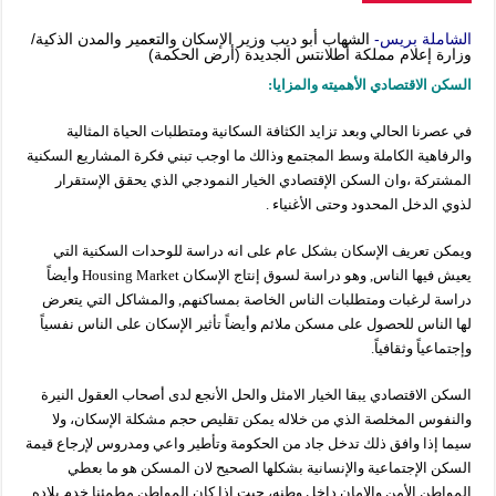
الشاملة
بريس-
الشهاب
أبو ديب وزير الإسكان والتعمير والمدن الذكية/
وزارة إعلام مملكة أطلانتس الجديدة (أرض الحكمة)
السكن الاقتصادي الأهميته والمزايا:
في عصرنا الحالي وبعد تزايد الكثافة السكانية ومتطلبات الحياة المثالية
والرفاهية الكاملة وسط المجتمع وذالك ما اوجب تبني فكرة المشاريع السكنية
المشتركة ،وان السكن الإقتصادي الخيار النمودجي الذي يحقق الإستقرار
لذوي الدخل المحدود وحتى الأغنياء .
ويمكن تعريف الإسكان بشكل عام على انه دراسة للوحدات السكنية التي
يعيش فيها الناس, وهو دراسة لسوق إنتاج الإسكان Housing Market وأيضاً
دراسة لرغبات ومتطلبات الناس الخاصة بمساكنهم, والمشاكل التي يتعرض
لها الناس للحصول على مسكن ملائم وأيضاً تأثير الإسكان على الناس نفسياً
وإجتماعياً وثقافياً.
السكن الاقتصادي يبقا الخيار الامثل والحل الأنجع لدى أصحاب العقول النيرة
والنفوس المخلصة الذي من خلاله يمكن تقليص حجم مشكلة الإسكان، ولا
سيما إذا وافق ذلك تدخل جاد من الحكومة وتأطير واعي ومدروس لإرجاع قيمة
السكن الإجتماعية والإنسانية بشكلها الصحيح لان المسكن هو ما بعطي
المواطن الأمن والامان داخل وطنه، حيت اذا كان المواطن مطمئنا خدم بلاده