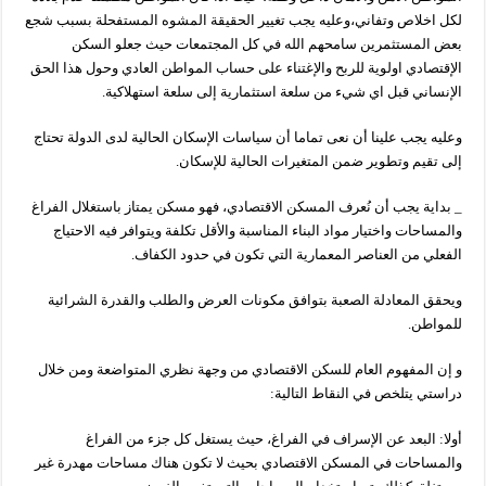
لكل اخلاص وتفاني،وعليه يجب تغيير الحقيقة المشوه المستفحلة بسبب شجع
بعض المستثمرين سامحهم الله في كل المجتمعات حيث جعلو السكن
الإقتصادي اولوية للربح والإغتناء على حساب المواطن العادي وحول هذا الحق
الإنساني قبل اي شيء من سلعة استثمارية إلى سلعة استهلاكية.
وعليه يجب علينا أن نعى تماما أن سياسات الإسكان الحالية لدى الدولة تحتاج
إلى تقيم وتطوير ضمن المتغيرات الحالية للإسكان.
_ بداية يجب أن نُعرف المسكن الاقتصادي، فهو مسكن يمتاز باستغلال الفراغ
والمساحات واختيار مواد البناء المناسبة والأقل تكلفة ويتوافر فيه الاحتياج
الفعلي من العناصر المعمارية التي تكون في حدود الكفاف.
ويحقق المعادلة الصعبة بتوافق مكونات العرض والطلب والقدرة الشرائية
للمواطن.
و إن المفهوم العام للسكن الاقتصادي من وجهة نظري المتواضعة ومن خلال
دراستي يتلخص في النقاط التالية:
أولا: البعد عن الإسراف في الفراغ، حيث يستغل كل جزء من الفراغ
والمساحات في المسكن الاقتصادي بحيث لا تكون هناك مساحات مهدرة غير