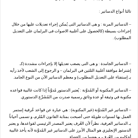
تالثا أنواع الدساتير :
– الدساتير المرنة : و هى الدساتير التى يُمكن إجراء تعديلات عليها من خلال
إجراءات بسيطة (كالحصول على أغلبية الاصوات فى البرلمان على التعديل
المطلوب) .
– الدساتير الجامدة : و هى التى يصعب تعديلها إلا بإجراءات مشددة (كـ
إشتراط موافقة أغلبية الثلثين في البرلمان – و الرجوع إلى الشعب لأخذ رأيه
بـ إستفتاء على التعديل المطلوب) و معظم الدساتير الآن من النوع الجامد.
– الدساتير المكتوبة أو المُدوَّنة : يُعتبر الدستور مُدوَّناً إذا كانت غالبية قواعده
مكتوبة في وثيقة أو عدة وثائق رسمية صدرت من المُشَرِّع الدستوري.
– الدساتير غير المُدوَّنة (غير المكتوبة) : هي عبارة عن قواعد عُرفية إستمر
العمل بها لسنوات طويلة حتى أصبحت بمثابة القانون المُلزم، و تسمى أحياناً
بـ الدساتير العرفية، نظراً لأن العُرف يعتبر المصدر الرئيسي لقواعدها، و يعتبر
الدستور الإنجليزي هو المثال الأبرز على الدساتير غير المُدوَّنة لأنه يأخذ غالبية
أحكامه من العُرف، و بعضها من القضاء.