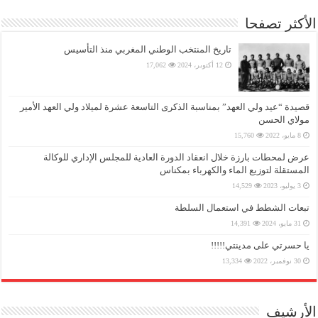
الأكثر تصفحا
تاريخ المنتخب الوطني المغربي منذ التأسيس
12 أكتوبر، 2024
17,062
قصيدة “عيد ولي العهد” بمناسبة الذكرى التاسعة عشرة لميلاد ولي العهد الأمير
مولاي الحسن
8 مايو، 2022
15,760
عرض لمحطات بارزة خلال انعقاد الدورة العادية للمجلس الإداري للوكالة
المستقلة لتوزيع الماء والكهرباء بمكناس
3 يوليو، 2023
14,529
تبعات الشطط في استعمال السلطة
31 مايو، 2024
14,391
يا حسرتي على مدينتي!!!!!
30 نوفمبر، 2022
13,334
الأرشيف