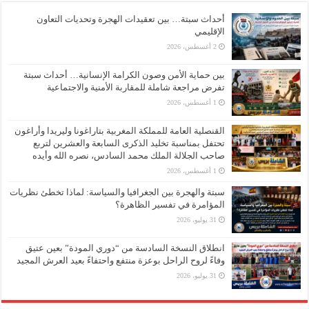
أحداث سبتة… بين تعقيدات الهجرة وتحديات التعاون
الإقليمي
2 أغسطس، 2026
بين حماية الأمن وصون الكرامة الإنسانية… أحداث سبتة
تفرض مراجعة شاملة للمقاربة الأمنية والاجتماعية
1 أغسطس، 2026
القنصلية العامة للمملكة المغربية بتاراغونا وليريدا وأراغون
تحتفل بمناسبة تخليد الذكرى السابعة والعشرين لتربع
صاحب الجلالة الملك محمد السادس، نصره الله وأيده
1 أغسطس، 2026
سبتة والهجرة بين الجغرافيا والسياسة: لماذا تخطئ نظريات
المؤامرة في تفسير الظاهرة؟
31 يوليو، 2026
انطلاق النسخة السادسة من “دوري المودة” بعين عتيق
وفاءً لروح الراحل بوعزة منتفع واحتفاءً بعيد العرش المجيد
31 يوليو، 2026