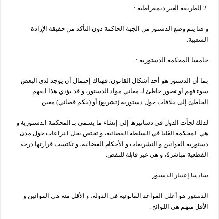
2 الطريقة الغير ديمقراطية :
و هنا يتم وضع الدستور من الجهة الحاكمة دون التأكد من حقيقة الإرادة
الشعبية.
خامسا المحكمة الدستورية :
بما أن الدستور هو أحد أشكال القانون، فهناك إحتمال أن يوجد لدى البعض
سوء فهم أو تصور خاطئ لـ معاني مواد الدستور، و قد يؤدي هذا الفهم
الخاطئ إلى خلافات حول دستورية (تشريع) أو (حكم قضائي) معين.
لذلك لجأت الدول في دساتيرها إلى إنشاء ما يسمى بـ المحكمة الدستورية و
هي المحكمة العُليا في السلطة القضائية، و تختص بحل النزاعات حول مدى
دستورية القوانين و التشريعات و الأحكام القضائية، و تكتسب قرارتها درجة
القطعية مباشرةً، و هي غير قابلة للنقض.
سادسا إعتبار الدستور
الدستور هو أعلى القواعد القانونية في الدولة، و الأقل منه هي القوانين و
الأقل منهم هي اللوائح .