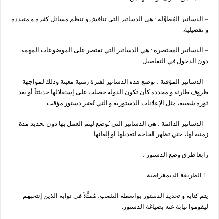
– الدساتير المُطوَّلة : هي الدساتير التي تناقش و تنظم مسائل كثيرة و متعددة
و تفصيلية.
– الدساتير المختصرة : هي الدساتير التي تقتصر على الموضوعات المهمة
دون الدخول في التفاصيل.
– الدساتير المؤقتة : توضع هذه الدساتير لفترة زمنية معينة وذلك لمواجهة
ظروف طارئة و محددة كأن تكون الدولة حصلت على إستقلالها حديثتاً أو بعد
ثورة شعبية، مثل الإعلانات الدستورية و التي تُعتبر دستور مؤقت.
– الدساتير الدائمة : هي الدساتير التي تُوضَع ليتم العمل بها دون تحديد مدة
زمنية لها، حتي تظهر الحاجة لتعديلها آو إلغائها.
رابعا طرق وضع الدستور :
1 الطريقة الديمقراطية :
يتم كتابة و تحديد الدستور بواسطة الشعب، مُمثَّلاً في نوابه الذين إنتخبهم
ليقوموا نيابة عنه بصياغة الدستور.