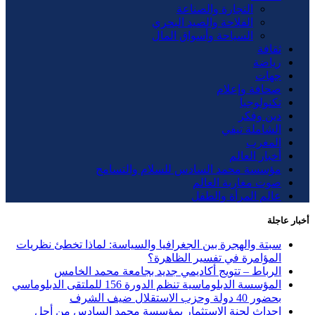
التجارة والصناعة
الفلاحة والصيد البحري
السياحة وأسواق المال
ثقافة
رياضة
جهات
صحافة وإعلام
تكنولوجيا
دين وفكر
الشاملة تيفي
المغرب
أخبار العالم
مؤسسة محمد السادس للسلام والتسامح
صوت مغاربة العالم
عالم المرأة والطفل
أخبار عاجلة
سبتة والهجرة بين الجغرافيا والسياسة: لماذا تخطئ نظريات
المؤامرة في تفسير الظاهرة؟
الرباط – تتويج أكاديمي جديد بجامعة محمد الخامس
المؤسسة الدبلوماسية تنظم الدورة 156 للملتقى الدبلوماسي
بحضور 40 دولة وحزب الاستقلال ضيف الشرف
إحداث لجنة الاستثمار بمؤسسة محمد السادس من أجل