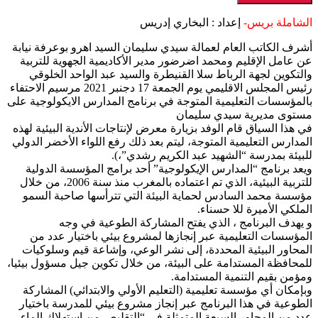
الشاملة بريس-
إعداد : البخاري إدريس
أشرف الكاتب العام لعمالة سيدي سليمان السيد اهرو بوعرفة نيابة
عن عامل الإقليم ومحمد اضرضور مدير الأكاديمية الجهوية للتربية
والتكوين لجهة الرباط سلا القنيطرة والسيد عبد الواحد الخلوقي
رئيس المجلس الاقليمي يوم الجمعة 17 دجنبر 2021 مرسيم الاحتفاء
بالمؤسسات التعليمية المتوجة في برنامج المدارس الايكولوجية على
مستوى مديرية سيدي سليمان
في هذا السياق قام الوفد بزيارة معرض لإنتاجات الأندية البيئية لهذه
المدارس التعليمية المتوجة، ليتم بعد ذلك رفع اللواء الأخضر الدولي
للبيئة بمدرسة “الشهيد عبد الكريم رشدي”،).
ويعد برنامج “المدارس الإيكولوجية” أحد برامج المؤسسة الدولية
للتربية البيئية، الذي تم اعتماده بالمغرب منذ سنة 2006، من خلال
مؤسسة محمد السادس لحماية البيئة التي تترأسها صاحبة السمو
الملكي الأميرة للا حسناء.
و يهدف البرنامج ، الذي يفتح المشاركة الطوعية في وجه
المؤسسات التعليمية عبر إنجازها لمشروع بيئي باختيار عدد من
المحاور البيئية المحددة، إلى نشر الوعي، وإشاعة قيم وسلوكيات
للمحافظة المستدامة على البيئة، من خلال تكوين جيل مسؤول بيئيا،
ومؤمن بقيم التنمية المستدامة.
وبإمكان أي مؤسسة تعليمية (التعليم الأولي والابتدائي) المشاركة
الطوعية في هذا البرنامج عبر إنجاز مشروع بيئي للمدرسة باختيار
عدد من المحاور السبعة المتمثلة في “التقليص من استهلاك الماء