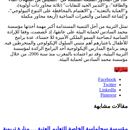
والطاقة”، و”التدبير الجيد للنفايات” (ثلاثة محاور ذات أولوية)،
و”العناية بالتغذية”، و”الاهتمام بالمحافظة على التنوع البيولوجي”،
و”إشاعة التضامن والتغيرات المناخية (أربعة محاور مكملة
تمثل التربية من أجل التنمية المستدامة أكبر مهمة أخذتها مؤسسة
محمد السادس لحماية البيئة على عاتقها، إذ خُصصت، وفقا للإرادة
السامية لـصاحبة السمو الملكي الأميرة للا حسناء، عدة برامج
للأطفال باعتبارهم أهم متبني السلوك الإيكولوجي والمنخرطين فيه.
ويعد برنامج المدارس الإيكولوجية أحد البرامج الرائدة لمؤسسة
التربية البيئية، وقد تم اعتماده بالمغرب منذ سنة 2006، من خلال
مؤسسة محمد السادس لحماية البيئة.
شاركها
Facebook
Twitter
LinkedIn
Pinterest
مقالات مشابهة
مؤسسة سجلماسة الخاصة للتعليم العتيق… منارة تربوية