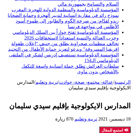
السلام والتسامح بجمهورية مالي
المؤسسة الدبلوماسية والمنظمة الدولية للهجرة: المغرب
نموذج رائد في مقاربة إنسانية لتدبير الهجرة وحماية الضحايا
زيدو لقدّام: من صرخة الگوم والطابور إلى طموح أسود
الأطلس في مواجهة فرنسا
المؤسسة الدبلوماسية تفتح حواراً بين السلك الدبلوماسي
وحزب العدالة والتنمية استعداداً لاستحقاقات 2026
تحالف منظمات صحراوية يطلق من جنيف “إعلان طفولة
إفريقيا المسروقة” ويدعو لتعزيز حماية الأطفال من التجنيد
المؤسسة الدبلوماسية تستضيف إدريس لشكر في الملتقى
الدبلوماسي الـ154
سلطات العرائش تطلق حملة إنسانية واسعة للتكفل
بالأشخاص بدون مأوى
الرئيسية
/
عدالة- مجتمع- صحة- حوادت
/
تربية وتعليم
/
المدارس
الايكولوجية بإقليم سيدي سليمان
المدارس الايكولوجية بإقليم سيدي سليمان
18 ديسمبر، 2021
تربية وتعليم
870 زيارة
🔊 استمع للمقال