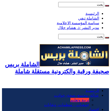
الرئيسية
الشاملة تيفي
سياسة المؤسسة الاعلامية
مدير النشر :ذ. هشام حلال
الشاملة بريس
صحيفة ورقية والكترونية مستقلة شاملة
الرئيسية
عدالة- مجتمع- صحة- حوادت
تربية وتعليم
جمعيات – منظمات- ونقابات
اقتصاد