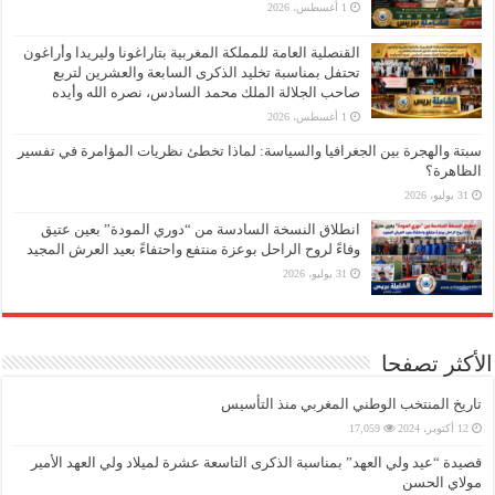
1 أغسطس، 2026
القنصلية العامة للمملكة المغربية بتاراغونا وليريدا وأراغون
تحتفل بمناسبة تخليد الذكرى السابعة والعشرين لتربع
صاحب الجلالة الملك محمد السادس، نصره الله وأيده
1 أغسطس، 2026
سبتة والهجرة بين الجغرافيا والسياسة: لماذا تخطئ نظريات المؤامرة في تفسير
الظاهرة؟
31 يوليو، 2026
انطلاق النسخة السادسة من “دوري المودة” بعين عتيق
وفاءً لروح الراحل بوعزة منتفع واحتفاءً بعيد العرش المجيد
31 يوليو، 2026
الأكثر تصفحا
تاريخ المنتخب الوطني المغربي منذ التأسيس
12 أكتوبر، 2024
17,059
قصيدة “عيد ولي العهد” بمناسبة الذكرى التاسعة عشرة لميلاد ولي العهد الأمير
مولاي الحسن