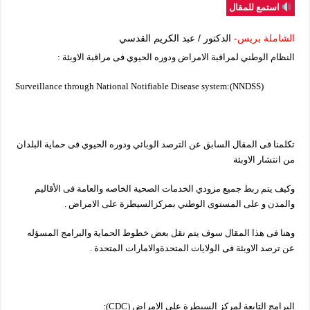
استمع للمقال
الشاملة بريس-
الدكتور / عبد الكريم القدسي
النظام الوطني لمراقبة الامراض ودوره الحيوي فى مراقبة الاوبئة :
Surveillance through National Notifiable Disease system:(NNDSS)
تكلمنا فى المقال السابق عن الترصد الوبائي ودوره الحيوي فى حماية البلدان
من انتشار الاوبئة
وكيف يتم ربط جميع مزودي الخدمات الصحية الخاصه والعامة فى الأقاليم
والمدن و على المستوى الوطني بمركزالسيطرة على الامراض .
وهنا فى هذا المقال سوف يتم نقل بعض خطوط الحماية والبرامج المسؤله
عن ترصد الاوبئة فى الولايات المتحدةوالامارات المتحدة .
البرامج التابعة لمركز السيطرة على الامراض (CDC):