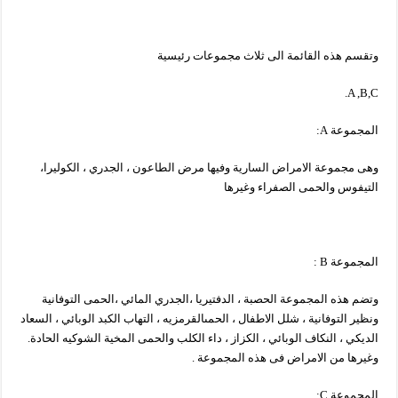
وتقسم هذه القائمة الى ثلاث مجموعات رئيسية
A ,B,C.
المجموعة A:
وهى مجموعة الامراض السارية وفيها مرض الطاعون ، الجدري ، الكوليرا،
التيفوس والحمى الصفراء وغيرها
المجموعة B :
وتضم هذه المجموعة الحصبة ، الدفتيريا ،الجدري المائي ،الحمى التوفانية
ونظير التوفانية ، شلل الاطفال ، الحمىالقرمزيه ، التهاب الكبد الوبائي ، السعاد
الديكي ، النكاف الوبائي ، الكزاز ، داء الكلب والحمى المخية الشوكيه الحادة.
وغيرها من الامراض فى هذه المجموعة .
المجموعة C: