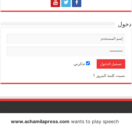
دخول
تذكرني
نسيت كلمة المرور ؟
الشاملة بريس تصدر عن شركة الشاملة بريس للاتصال والاشهار
www.achamilapress.com
wants to play speech
IF : 18734372 - CNSS : 4709939 - RC : 40517 - PATENTE : 17040538