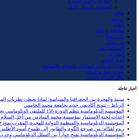
الفلاحة والصيد البحري
السياحة وأسواق المال
ثقافة
رياضة
جهات
صحافة وإعلام
تكنولوجيا
دين وفكر
الشاملة تيفي
المغرب
أخبار العالم
مؤسسة محمد السادس للسلام والتسامح
صوت مغاربة العالم
عالم المرأة والطفل
أخبار عاجلة
سبتة والهجرة بين الجغرافيا والسياسة: لماذا تخطئ نظريات ال
الرباط – تتويج أكاديمي جديد بجامعة محمد الخامس
المؤسسة الدبلوماسية تنظم الدورة 156 للملتقى الدبلوماسي بحضور 40 دولة وحزب الاستقلال ضيف الشرف
إحداث لجنة الاستثمار بمؤسسة محمد السادس من أجل السلام و
المؤسسة الدبلوماسية والمنظمة الدولية للهجرة: المغرب نموذج ر
زيدو لقدّام: من صرخة الگوم والطابور إلى طموح أسود الأطلس
المؤسسة الدبلوماسية تفتح حواراً بين السلك الدبلوماسي وحزب العد