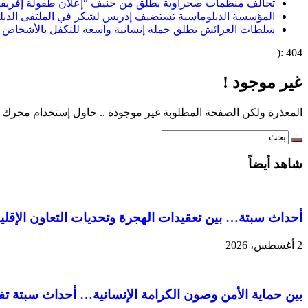
تحالف منظمات صحراوية يطلق من جنيف “إعلان طفولة إفريقيا ا
المؤسسة الدبلوماسية تستضيف إدريس لشكر في الملتقى الدبلوما
سلطات العرائش تطلق حملة إنسانية واسعة للتكفل بالأشخاص 
404 :(
غير موجود !
المعذرة ولكن الصفحة المطلوبة غير موجودة .. حاول إستخدام محرك ا
شاهد أيضاً
أحداث سبتة… بين تعقيدات الهجرة وتحديات التعاون الإقل
2 أغسطس، 2026
بين حماية الأمن وصون الكرامة الإنسانية… أحداث سبتة تفر