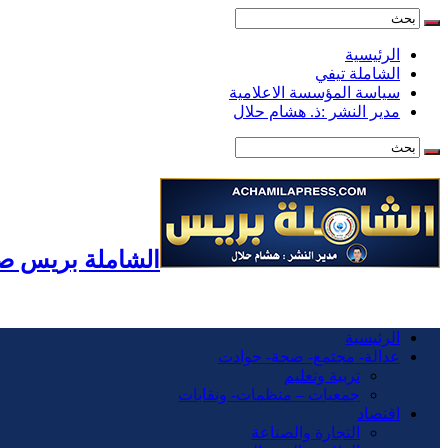
الرئيسية
الشاملة تيفي
سياسة المؤسسة الاعلامية
مدير النشر :ذ. هشام حلال
الشاملة بريس صح
الرئيسية
عدالة- مجتمع- صحة- حوادت
تربية وتعليم
جمعيات – منظمات- ونقابات
اقتصاد
التجارة والصناعة