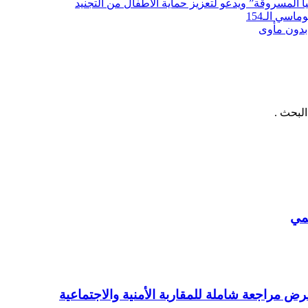
لمسروقة” ويدعو لتعزيز حماية الأطفال من التجنيد
سي الـ154
بدون مأوى
لبحث .
يمي
ض مراجعة شاملة للمقاربة الأمنية والاجتماعية