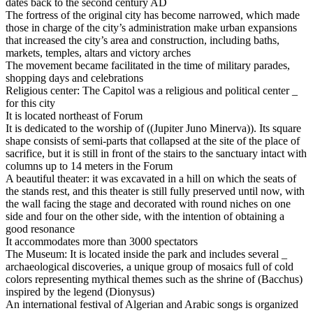
dates back to the second century AD
The fortress of the original city has become narrowed, which made
those in charge of the city’s administration make urban expansions
that increased the city’s area and construction, including baths,
markets, temples, altars and victory arches
The movement became facilitated in the time of military parades,
shopping days and celebrations
_ Religious center: The Capitol was a religious and political center
for this city
It is located northeast of Forum
It is dedicated to the worship of ((Jupiter Juno Minerva)). Its square
shape consists of semi-parts that collapsed at the site of the place of
sacrifice, but it is still in front of the stairs to the sanctuary intact with
columns up to 14 meters in the Forum
A beautiful theater: it was excavated in a hill on which the seats of
the stands rest, and this theater is still fully preserved until now, with
the wall facing the stage and decorated with round niches on one
side and four on the other side, with the intention of obtaining a
good resonance
It accommodates more than 3000 spectators
_ The Museum: It is located inside the park and includes several
archaeological discoveries, a unique group of mosaics full of cold
colors representing mythical themes such as the shrine of (Bacchus)
inspired by the legend (Dionysus)
An international festival of Algerian and Arabic songs is organized