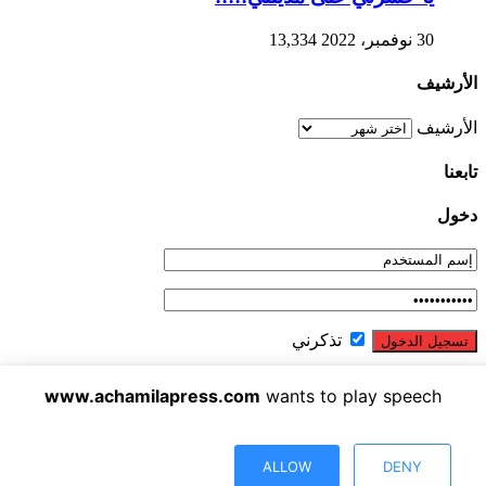
30 نوفمبر، 2022
13,334
الأرشيف
الأرشيف
تابعنا
دخول
تذكرني
نسيت كلمة المرور ؟
www.achamilapress.com
wants to play speech
الشاملة بريس تصدر عن شركة الشاملة بريس للاتصال والاشهار
IF : 18734372 - CNSS : 4709939 - RC : 40517 - PATENTE :
17040538
ALLOW
DENY
E-mail : achamilapress@gmail.com