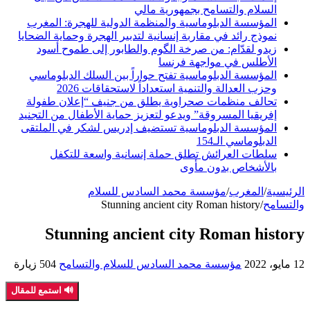
السلام والتسامح بجمهورية مالي
المؤسسة الدبلوماسية والمنظمة الدولية للهجرة: المغرب
نموذج رائد في مقاربة إنسانية لتدبير الهجرة وحماية الضحايا
زيدو لقدّام: من صرخة الگوم والطابور إلى طموح أسود
الأطلس في مواجهة فرنسا
المؤسسة الدبلوماسية تفتح حواراً بين السلك الدبلوماسي
وحزب العدالة والتنمية استعداداً لاستحقاقات 2026
تحالف منظمات صحراوية يطلق من جنيف “إعلان طفولة
إفريقيا المسروقة” ويدعو لتعزيز حماية الأطفال من التجنيد
المؤسسة الدبلوماسية تستضيف إدريس لشكر في الملتقى
الدبلوماسي الـ154
سلطات العرائش تطلق حملة إنسانية واسعة للتكفل
بالأشخاص بدون مأوى
الرئيسية
/
المغرب
/
مؤسسة محمد السادس للسلام
والتسامح
/
Stunning ancient city Roman history
Stunning ancient city Roman history
12 مايو، 2022
مؤسسة محمد السادس للسلام والتسامح
504 زيارة
🔊 استمع للمقال