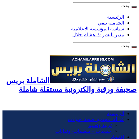
الرئيسية
الشاملة تيفي
سياسة المؤسسة الاعلامية
مدير النشر :ذ. هشام حلال
الشاملة بريس
صحيفة ورقية والكترونية مستقلة شاملة
الرئيسية
عدالة- مجتمع- صحة- حوادت
تربية وتعليم
جمعيات – منظمات- ونقابات
اقتصاد