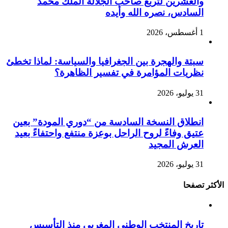
والعشرين لتربع صاحب الجلالة الملك محمد
السادس، نصره الله وأيده
1 أغسطس، 2026
سبتة والهجرة بين الجغرافيا والسياسة: لماذا تخطئ
نظريات المؤامرة في تفسير الظاهرة؟
31 يوليو، 2026
انطلاق النسخة السادسة من “دوري المودة” بعين
عتيق وفاءً لروح الراحل بوعزة منتفع واحتفاءً بعيد
العرش المجيد
31 يوليو، 2026
الأكثر تصفحا
تاريخ المنتخب الوطني المغربي منذ التأسيس