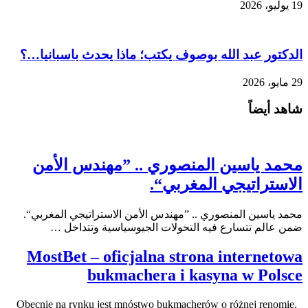
19 يوليو، 2026
الدكتور عبد الله بوصوف يكتب؛ ماذا يحدث باسبانيا…؟
29 مايو، 2026
شاهد أيضاً
محمد ياسين المنصوري .. ”مهندس الأمن
الاستراتيجي المغربي“.
محمد ياسين المنصوري .. ”مهندس الأمن الاستراتيجي المغربي“.
ضمن عالم تتسارع فيه التحولات الجيوسياسية وتتداخل …
MostBet – oficjalna strona internetowa
bukmachera i kasyna w Polsce
Obecnie na rynku jest mnóstwo bukmacherów o różnej renomie,