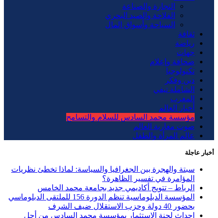
التجارة والصناعة
الفلاحة والصيد البحري
السياحة وأسواق المال
ثقافة
رياضة
جهات
صحافة وإعلام
تكنولوجيا
دين وفكر
الشاملة تيفي
المغرب
أخبار العالم
مؤسسة محمد السادس للسلام والتسامح
صوت مغاربة العالم
عالم المرأة والطفل
أخبار عاجلة
سبتة والهجرة بين الجغرافيا والسياسة: لماذا تخطئ نظريات
المؤامرة في تفسير الظاهرة؟
الرباط – تتويج أكاديمي جديد بجامعة محمد الخامس
المؤسسة الدبلوماسية تنظم الدورة 156 للملتقى الدبلوماسي
بحضور 40 دولة وحزب الاستقلال ضيف الشرف
إحداث لجنة الاستثمار بمؤسسة محمد السادس من أجل