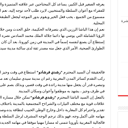
يعرفه الصغير قبل الكبير، يساعد كل المحتاجين عبر علاقته المتميزة و
للفقراء مع أعوان السلطة والمنتخبين، لايرد طلب لأحد توجه إليه، نعم ا
مسموع من الجميع ، يحب فعل الخير ويقوم بدور الموجه ليجعل الطبقة
عشرة
المحلية.
نعم إن هذا الباشا الرزين،الذي بتصرفاته الحكيمة، خلق الحدث ومن خلال
الرؤيا الشاملة التي يوصي بها دائما جلالة الملك محمد السادس نصره ال
إستطاع أن يصنع لنفسه إسماً في المدينة في زمن كورونا، بعد أن كان 
الطوارئ الصحية، الأمر الذي جعل منه مصدر ثقة لدى ساكنة مدينة سيد
فالحقيقة أن السيد المحترم *
رشدي فرشادو
* استطاع في وقت وجيز ا
ركب التقدم كسائر المدن المغربية رغم ان مدينة سيدي سليمان تعد من 
وتبصره قدر أن يجعل منها مدينة رائدة في وقت قصير، وبذلك بصم على 
في ظرف وجيز ، يشهد به موظفوا وأعوان وسكان المدينة.
بالفعل إن السيد الباشا المحترم *
رشدي فرشادو
*تمكن خلال مساره ال
علاقات قوية مع مختلف التيارات والشراءح المجتمعية بالمدينة باختلاف 
تقدير واحترام كل المغاربة داخل وخارج الوطن الحبيب لنظافة يده،وصفا
مهامه على أكمل وجه، فهو بذلك ترجم الوجه المشرف لرجل السلطة وفق ا
فالجالية المغربية بأوروبا تتمنى له مسارا مهنيا موفقا في مهامه الجدي