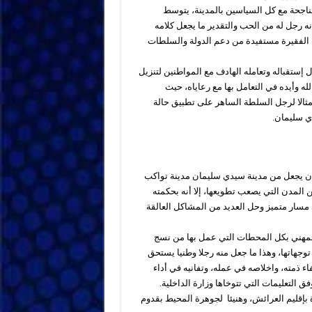
الناجحة مع كل السياسين بالمدينة، يتوسط
نه رجل له من الحب والتقدير ما يجعل كلامه
 الفقيرة مستفيدة من دعم الدولة والسلطات
 إستقباله وتعامله الهادف مع المواطنين لتنزيل
له وأيده في التعامل بها مع رعاياه، حيث
مثالا لرجل السلطة الساهر على تطبيق حالة
ي سليمان.
ن يجعل من مدينة سيدي سليمان مدينة تواكب
المدن التي يصعب تطويعها، إلا أنه بحكمته
مسار متميز وحل العديد من المشاكل العالقة
مهني بكل المحطات التي عمل بها من نسج
توجهاتها، وهذا ما جعل منه رجلا وطنيا يستحق
ء ذمته، واخلاصه في عمله، وتفانيه في أداء
لتعليمات التي تتوخاها وزارة الداخلية.
دة بإقليم العرائش، وهنيئا لجوهرة المحيط بقدوم