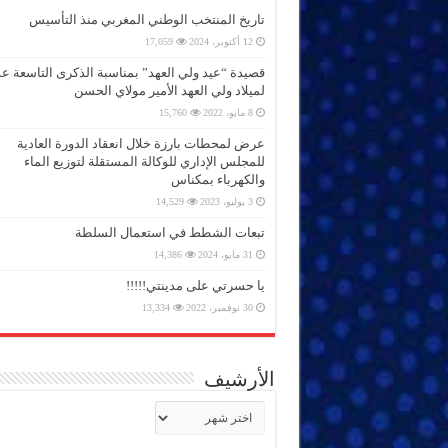
تاريخ المنتخب الوطني المغربي منذ التأسيس
12 أكتوبر، 2024
17,059
قصيدة “عيد ولي العهد” بمناسبة الذكرى التاسعة 
لميلاد ولي العهد الأمير مولاي الحسن
8 مايو، 2022
15,760
عرض لمحطات بارزة خلال انعقاد الدورة العادية
للمجلس الإداري للوكالة المستقلة لتوزيع الماء
والكهرباء بمكناس
3 يوليو، 2023
14,529
تبعات الشطط في استعمال السلطة
31 مايو، 2024
14,386
يا حسرتي على مدينتي!!!!!
30 نوفمبر، 2022
13,334
الأرشيف
الأرشيف