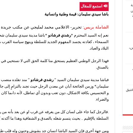
ة
🔊 استمع للمقال
ض
باشا سيدي سليمان: قيمة وطنية وانسانية
الشاملة بريس:
تحرير- الاعلامي محمد لمليجي عن مكتب جريدة ال
نعم إنه السيد المحترم *
رشدي فرشادو
*باشا مدينة سيدي سليمان شخصي
السمحاء ، كعادته يجسد المفهوم الجديد للسلطة وينهج سياسة القرب 
س،
البلاد والعباد.
فهذا الرجل الوطني العظيم يستحق منا كلمة الحق التي لا نستحيي في إخ
بالصدق.
فباشا مدينة سيدي سليمان السيد ”
رشدي فرشادو
” مند تقلده منصب ا
سليمان* وزمن الجائحة أبان عن معدن الرجل حيث تجند بالتزامٍ إلى ج
عتيق
و التحسيس بكافة الاشكال، دون تعب وبدون أي تماطل، لأنه داىما كان 
والضراء.
.فالرجل كما جاء على لسان كل من يعرفه عن قرب او عن بعد بأنه من ر
السلطة بالإقليم .. بحيث يتسم شغله بالصدق و الشفافية وهذا ما أكدته
ومن جهة أخرى فإن السيد الباشا انسان جد بشوش وحنون وله قلب طي