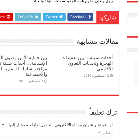
رجل وطني خدوم همه الوحيد مصلحة البلاد والعباد.
est
LinkedIn
Twitter
Facebook
شاركها
مقالات مشابهة
أحداث سبتة… بين تعقيدات
بين حماية الأمن وصون ال
الهجرة وتحديات التعاون
الإنسانية… أحداث سبتة 
الإقليمي
مراجعة شاملة للمقاربة ال
والاجتماعية
2 أغسطس، 2026
1 أغسطس، 2026
اترك تعليقاً
لن يتم نشر عنوان بريدك الإلكتروني.
الحقول الإلزامية مشار إليها بـ
*
التعليق
*