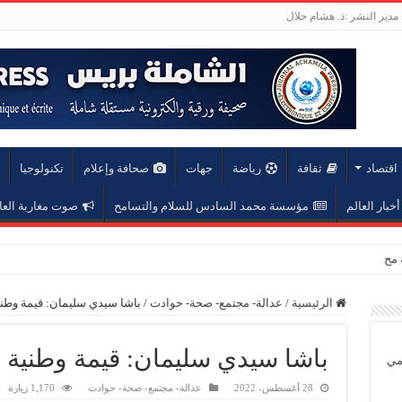
مدير النشر :ذ. هشام حلال
اقتصاد
ثقافة
رياضة
جهات
صحافة وإعلام
تكنولوجيا
أخبار العالم
مؤسسة محمد السادس للسلام والتسامح
صوت مغاربة العا
عة محمد الخامس
الرئيسية
/
عدالة- مجتمع- صحة- حوادت
/
باشا سيدي سليمان: قيمة وطني
باشا سيدي سليمان: قيمة وطنية و
يمي
28 أغسطس، 2022
عدالة- مجتمع- صحة- حوادت
1,170 زيارة