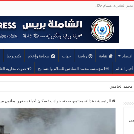
مدير النشر :ذ. هشام حلال
اقتصاد
ثقافة
رياضة
جهات
صحافة وإعلام
تكنولوجيا
أخبار العالم
مؤسسة محمد السادس للسلام والتسامح
صوت مغاربة العا
الرئيسية
/
عدالة- مجتمع- صحة- حوادت
/
سكان أحياء بصفرو، يعانون من
يمي