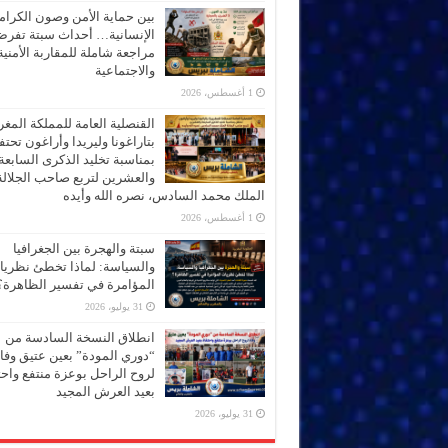
بين حماية الأمن وصون الكرام
الإنسانية… أحداث سبتة تفر
مراجعة شاملة للمقاربة الأمنية
والاجتماعية
1 أغسطس، 2026
القنصلية العامة للمملكة المغر
بتاراغونا وليريدا وأراغون تحت
بمناسبة تخليد الذكرى السابعة
والعشرين لتربع صاحب الجلالة
الملك محمد السادس، نصره الله وأيده
1 أغسطس، 2026
سبتة والهجرة بين الجغرافيا
والسياسة: لماذا تخطئ نظري
المؤامرة في تفسير الظاهرة؟
31 يوليو، 2026
انطلاق النسخة السادسة من
“دوري المودة” بعين عتيق وفاء
لروح الراحل بوعزة منتفع واحتف
بعيد العرش المجيد
31 يوليو، 2026