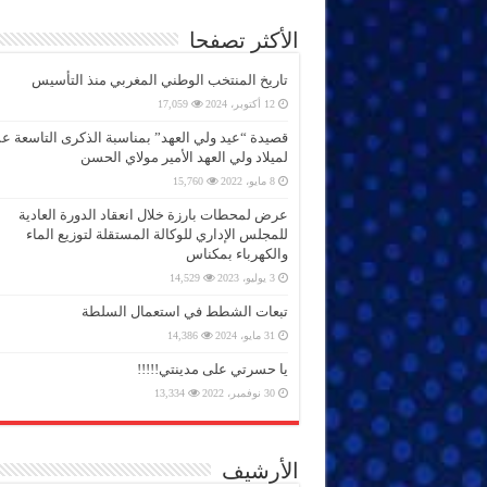
الأكثر تصفحا
تاريخ المنتخب الوطني المغربي منذ التأسيس
12 أكتوبر، 2024
17,059
قصيدة “عيد ولي العهد” بمناسبة الذكرى التاسعة 
لميلاد ولي العهد الأمير مولاي الحسن
8 مايو، 2022
15,760
عرض لمحطات بارزة خلال انعقاد الدورة العادية
للمجلس الإداري للوكالة المستقلة لتوزيع الماء
والكهرباء بمكناس
3 يوليو، 2023
14,529
تبعات الشطط في استعمال السلطة
31 مايو، 2024
14,386
يا حسرتي على مدينتي!!!!!
30 نوفمبر، 2022
13,334
الأرشيف