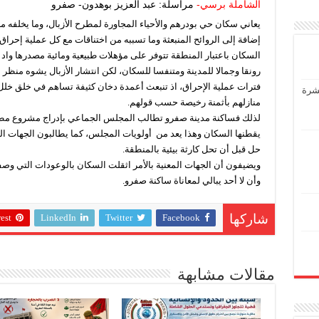
الشاملة برسي-
مراسلة: عبد العزيز بوهدون- صفرو
يعاني سكان حي بودرهم والأحياء المجاورة لمطرح الأزبال، وما يخلفه م
إضافة إلى الروائح المنبعثة وما تسببه من اختناقات مع كل عملية إحراق ل
السكان باعتبار المنطقة تتوفر على مؤهلات طبيعية ومائية مصدرها و
رونقا وجمالا للمدينة ومتنفسا للسكان، لكن انتشار الأزبال يشوه منظر ال
فترات عملية الإحراق، اذ تنبعث أعمدة دخان كثيفة تساهم في خلق خلل ف
عشرة
منازلهم بأثمنة رخيصة حسب قولهم.
لذلك فساكنة مدينة صفرو تطالب المجلس الجماعي بإدراج مشروع مطرح 
يقطنها السكان وهذا يعد من أولويات المجلس، كما يطالبون الجهات الم
حل قبل أن تحل كارثة بيئية بالمنطقة.
ويضيفون أن الجهات المعنية بالأمر اثقلت السكان بالوعودات التي وصف
وأن لا أحد يبالي لمعاناة ساكنة صفرو.
est
LinkedIn
Twitter
Facebook
شاركها
مقالات مشابهة