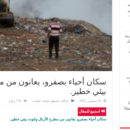
ة
ض
بية
فل
ات
سكان أحياء بصفرو، يعانون من م
بيئي خطير.
26 سبتمبر، 2022
عدالة- مجتمع- صحة- حوادت
716 زيارة
ً
اءً
🔊 استمع للمقال
سكان أحياء بصفرو، يعانون من مطرح الأزبال وتلوث بيئي خطير.