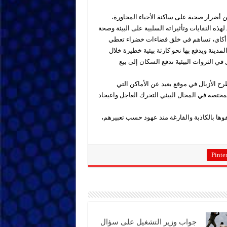
ن أضرار صحية على ساكنة الأحياء المجاورة،
هذه النفايات وتأثيراته السلبية على البيئة وصحة
اد أكاي، تساهم في خلق فضاءات خضراء تعطي
مدينة ويدفع بها نحو كارثة بيئية خطيرة خلال
ي الثروات البيئية تدفع السكان إلى بيع
الأزبال في موقع بعيد عن الأماكن التي
ختصة في المجال البيئي التحرك العاجل واغيجاد
وها بالكاذبة والفارغة مند عهود حسب تعبيرهم،
Pinter
جواب وزير التشغيل على سؤال