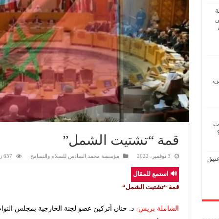
ة
ض
س،
ات
قمة “تشتيت الشمل”
3 نوفمبر، 2022
مؤسسة محمد السادس للسلام والتسامح
657 زيارة
عتيق
🔊 استمع للمقال
قمة “تشتيت الشمل
“
الشاملة بريس-
د. حنان أتركين عضو لجنة الخارجية بمجلس النوا