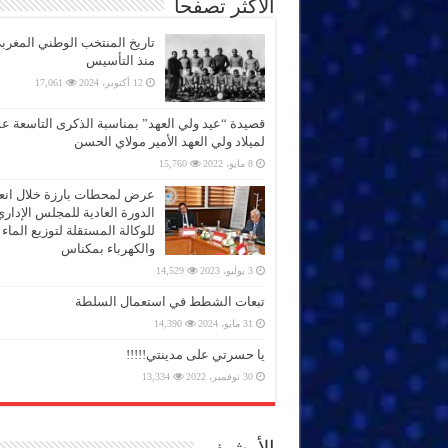
الأكثر تصفحا
تاريخ المنتخب الوطني المغرب
منذ التأسيس
12 أكتوبر، 2024
17,061
قصيدة “عيد ولي العهد” بمناسبة الذكرى التاسعة 
لميلاد ولي العهد الأمير مولاي الحسن
8 مايو، 2022
15,760
عرض لمحطات بارزة خلال انعق
الدورة العادية للمجلس الإداري
للوكالة المستقلة لتوزيع الماء
والكهرباء بمكناس
3 يوليو، 2023
14,529
تبعات الشطط في استعمال السلطة
31 مايو، 2024
14,390
يا حسرتي على مدينتي!!!!!
30 نوفمبر، 2022
13,334