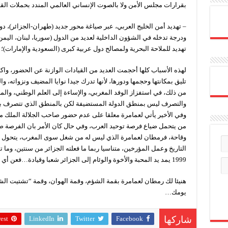
بقرارات مجلس الأمن ولا بالصوت الإنساني العالمي المندد بحملات القت
– تهديد أمن الخليج العربي، عبر صياغة محور جديد (طهران-الجزائر)، دون 
ودرجة تدخله في الشؤون الداخلية لعديد من الدول (سوريا، لبنان، اليمن
تهديد للملاحة البحرية ولمصالح دول عربية كبرى (السعودية والإمارات)؛
لهذه الأسباب كلها أحجمت العديد من القيادات الوازنة عن الحضور، وا
تليق بمكانتها وحجمها ودورها، لأنها تدرك جيدا نوايا المضيف ونزواته، 
من ذلك، في استفزاز الوفد المغربي، والإساءة إلى العلم الوطني، والم
والتصرف ليس بمنطق الدولة المستضيفة لكن بالمنطق الذي تتصرف به
وفي الأخير يأتي لعمامرة معلقا على عدم حضور صاحب الجلالة الملك م
من يتحمل ضياع فرصة توحيد العرب، وفي حال كان الأمر بان الفرصة 
وقاحة، فرمطان لعمامرة الذي ليس له من شغل سوى المغرب، يتحول إل
التاريخ وعمل المؤرخين، متناسيا ربما ما فعلته الجزائر من سنتين، وما ت
1999 يمد يد المحبة والأخوة والوئام إلى الجزائر شعبا وقيادة…فعن أي تاريخ يتحدث لعمامرة؟ وأي مؤرخين يقصد؟
هنيئا لك رمطان لعمامرة بقمة الشؤم، وقمة الهوان، وقمة “تشتيت ا
يومك…
est
LinkedIn
Twitter
Facebook
شاركها