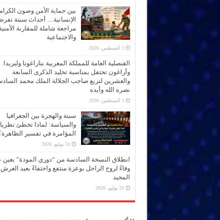
بين حماية الأمن وصون الكرام
الإنسانية… أحداث سبتة تفر
مراجعة شاملة للمقاربة الأمنية
والاجتماعية
1 أغسطس، 2026
القنصلية العامة للمملكة المغربية بتاراغونا وليريدا
وأراغون تحتفل بمناسبة تخليد الذكرى السابعة
والعشرين لتربع صاحب الجلالة الملك محمد الساد
نصره الله وأيده
1 أغسطس، 2026
سبتة والهجرة بين الجغرافيا
والسياسة: لماذا تخطئ نظري
المؤامرة في تفسير الظاهرة؟
31 يوليو، 2026
انطلاق النسخة السادسة من “دوري المودة” بعين 
وفاءً لروح الراحل بوعزة منتفع واحتفاءً بعيد العرش
المجيد
31 يوليو، 2026