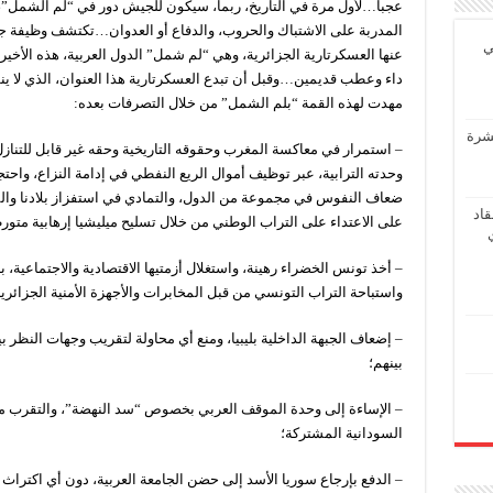
عجبا…لأول مرة في التاريخ، ربما، سيكون للجيش دور في “لم الشمل”
المدربة على الاشتباك والحروب، والدفاع أو العدوان…تكتشف وظيفة ج
ي
عنها العسكرتارية الجزائرية، وهي “لم شمل” الدول العربية، هذه الأخيرة
داء وعطب قديمين…وقبل أن تبدع العسكرتارية هذا العنوان، الذي لا ي
مهدت لهذه القمة “بلم الشمل” من خلال التصرفات بعده:
عشرة
– استمرار في معاكسة المغرب وحقوقه التاريخية وحقه غير قابل للتنا
وحدته الترابية، عبر توظيف أموال الريع النفطي في إدامة النزاع، واح
ضعاف النفوس في مجموعة من الدول، والتمادي في استفزاز بلادنا وال
اد
على الاعتداء على التراب الوطني من خلال تسليح ميليشيا إرهابية متو
– أخذ تونس الخضراء رهينة، واستغلال أزمتيها الاقتصادية والاجتماعية، ب
واستباحة التراب التونسي من قبل المخابرات والأجهزة الأمنية الجزائرية
– إضعاف الجبهة الداخلية بليبيا، ومنع أي محاولة لتقريب وجهات النظر بي
بينهم؛
– الإساءة إلى وحدة الموقف العربي بخصوص “سد النهضة”، والتقرب من
السودانية المشتركة؛
– الدفع بإرجاع سوريا الأسد إلى حضن الجامعة العربية، دون أي اكتراث