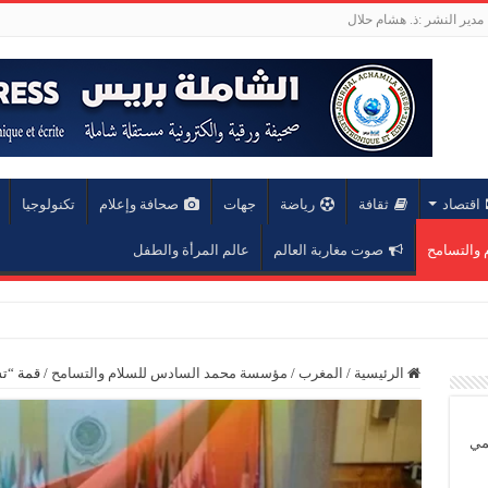
مدير النشر :ذ. هشام حلال
اقتصاد
ثقافة
رياضة
جهات
صحافة وإعلام
تكنولوجيا
والتسامح
صوت مغاربة العالم
عالم المرأة والطفل
عة محمد الخامس
الرئيسية
/
المغرب
/
مؤسسة محمد السادس للسلام والتسامح
/
قمة “ت
يمي