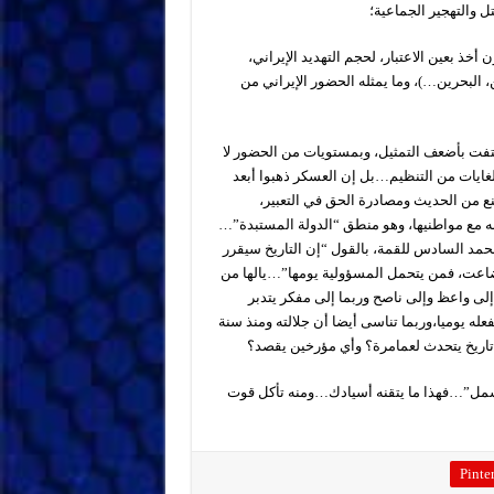
ل والتهجير الجماعية؛
أخذ بعين الاعتبار، لحجم التهديد الإيراني،
، البحرين…)، وما يمثله الحضور الإيراني من
كتفت بأضعف التمثيل، وبمستويات من الحضور لا
والغايات من التنظيم…بل إن العسكر ذهبوا أبعد
نع من الحديث ومصادرة الحق في التعبير،
 مع مواطنيها، وهو منطق “الدولة المستبدة”…
حمد السادس للقمة، بالقول “إن التاريخ سيقرر
ضاعت، فمن يتحمل المسؤولية يومها”…يالها من
ى واعظ وإلى ناصح وربما إلى مفكر يتدبر
فعله يوميا،وربما تناسى أيضا أن جلالته ومنذ سنة
لشمل”…فهذا ما يتقنه أسيادك…ومنه تأكل قوت
Pinter