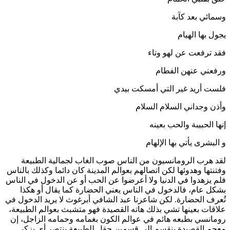
وسمائي بعد كآبة
يجول بها الهيام
فقد ترفعت عن لهو وتاء
ورفعني عنهن الفطام
فلست أريد غير التي أمسكت بيدي
وأذن وجداني السلام السلام
إنها الحبيبة والحب بعينه
و البشرى يأتي بها الإلهام
لقد هرب الرومانسيون من الناس صوب الغاب لجمالية الطبيعة
وفتنتها وهدوئها لكن اتصالهم بعوالم المدينة كان دائما وكذلك بالناس
فلم يزهدوا في الدنيا ولا أعرضوا عن الحب أو عن الدخول في الناس
بشكل عام، فالدخول في الناس يعني الحضارة كما يقال أو هكذا
تُعرف الحضارة. لكن شاعرنا عبد الشافي أبرغوث لا يريد الدخول في
علاقات بعينها تشي بذلك هاته القصيدة فهو متشبث بعوالم الطبيعة،
رومانسي بطبعه هائم في عوالم الكون بغمامه وحمامه الزاجل، إن
معجم القصيدة ينقسم إلى قسمين حقل للطبيعة ينتصر أي يزكي