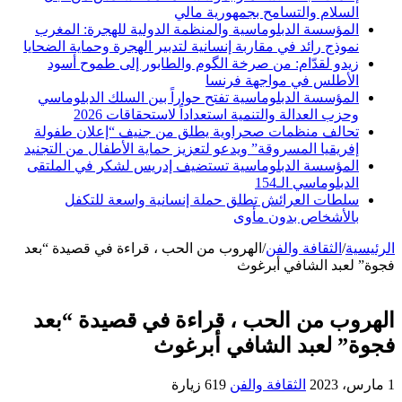
السلام والتسامح بجمهورية مالي
المؤسسة الدبلوماسية والمنظمة الدولية للهجرة: المغرب
نموذج رائد في مقاربة إنسانية لتدبير الهجرة وحماية الضحايا
زيدو لقدّام: من صرخة الگوم والطابور إلى طموح أسود
الأطلس في مواجهة فرنسا
المؤسسة الدبلوماسية تفتح حواراً بين السلك الدبلوماسي
وحزب العدالة والتنمية استعداداً لاستحقاقات 2026
تحالف منظمات صحراوية يطلق من جنيف “إعلان طفولة
إفريقيا المسروقة” ويدعو لتعزيز حماية الأطفال من التجنيد
المؤسسة الدبلوماسية تستضيف إدريس لشكر في الملتقى
الدبلوماسي الـ154
سلطات العرائش تطلق حملة إنسانية واسعة للتكفل
بالأشخاص بدون مأوى
الرئيسية
/
الثقافة والفن
/
الهروب من الحب ، قراءة في قصيدة “بعد
فجوة” لعبد الشافي أبرغوث
الهروب من الحب ، قراءة في قصيدة “بعد
فجوة” لعبد الشافي أبرغوث
1 مارس، 2023
الثقافة والفن
619 زيارة