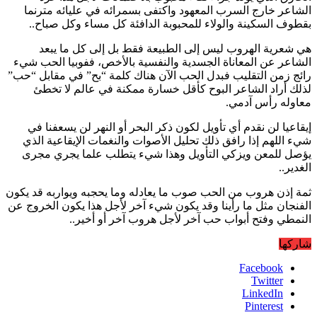
الشاعر خارج السرب المعهود واكتفى بسمرائه في عليائه مترنما
بقطوف السكينة والولاء للمحبوبة الدافئة كل مساء وكل صباح..
هي شعرية الهروب ليس إلى الطبيعة فقط بل إلى كل ما يبعد
الشاعر عن المعاناة الجسدية والنفسية بالأخص، ففوبيا الحب شيء
رائج زمن التقليب فبدل الحب الآن هناك كلمة “بح” في مقابل “حب”
لذلك أراد الشاعر البوح كأقل خسارة ممكنة في عالم لا تخطئ
معاوله رأس آدمي.
إيقاعيا لن نقدم أي تأويل لكون ذكر البحر أو النهر لن يسعفنا في
شيء اللهم إذا رافق ذلك تحليل الأصوات والنغمات الإيقاعية الذي
يؤصل للمعن ويزكي التأويل وهذا شيء يتطلب علما يجري مجرى
الغدير..
ثمة إذن هروب من الحب صوب ما يعادله وما يحجبه ويواربه قد يكون
الفنجان مثل ما رأينا وقد يكون شيء آخر لأجل هذا يكون الخروج عن
النمطي وفتح أبواب حب آخر لأجل هروب آخر أو أخير..
شاركها
Facebook
Twitter
LinkedIn
Pinterest