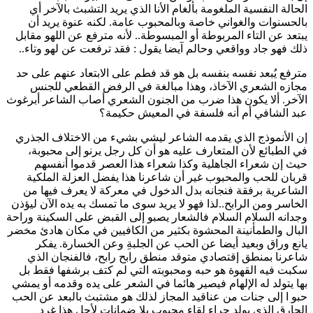
الحالة النفسية الملغومة بألغام الأنا الذي يريد التشبث بالآخر أي
بالحسنوات والغواني خاصة وبالمحبوب عامة. لكنه عنوة يريد أن
يبتعد عن التاء المربوطة أو المبسوطة.. لأنه مترفع عن اللهو مقابل
ذلك فهو جاد وواقعي وحالم آيضا يقول : فقد ترفعت عن لهو وتاء..
مترفع يُبعد نفسه بنفسه بل هو قد فطم على الابتعاد عنهم على حد
مجازه الشعري الآخاذ، وهذا مبالغة في الرفض القطعي للجنس
الآخر. ألا يكون هذا ضرب من الجنون الشعري أصاب الشاعر أبرغوث
عبد الشافي أم أنه فلسفة في المعيش حكيمة؟
إن الأنموذج الذي يقدمه الشاعر ليشي بشيء من الاختلاف الجذري
في الطبائع لأن المتعارف عليه هو أن كل رجل يرنو إلى محبوبة،
حيث إن شعراء الجاهلية وكذا شعراء هذا العصر قدموا أنفسهم
قربان للحب والمحبوب غير أن شاعرنا هذا يفضل العزلة الملكية
الشاعرية برفقة فنجانه بدل الدخول في معركة لا يعرف فيها من
الخاسر ومن الرابح..لذا فهو لا يريد سوى ما تمسك به يده الآن ليؤذن
وجدانه السلام السلام فالشعار يصبو إلى القبض على السكينة وراحة
البال والطمأنينة المحشوة بكثير من الكافيين في مكان هادئ مخضر
يانع وراق وبعيد أيضا عن الحب عن الجلبةِ وعن الخسارة. يفكر
شاعرنا بمنطق إقتصادي متوقد منطق رابح رابح، فالفنجان الذي
سكبت فيه القهوة هو حبه ومحبوبته التي لم كتف برشفها فقط بل
بها يتولد له الإلهام فيصير هائما في الشعر على يده وقدمه أو يمشي
حبو ا إلى جنات من عناقيد المجاز لذلك هو مشتبث بالبعد عن الحب
الحارق الذي يولد جراء لقاء محبوب بلا ضمانات لأجل هذا غرد