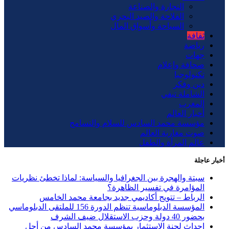
التجارة والصناعة
الفلاحة والصيد البحري
السياحة وأسواق المال
ثقافة
رياضة
جهات
صحافة وإعلام
تكنولوجيا
دين وفكر
الشاملة تيفي
المغرب
أخبار العالم
مؤسسة محمد السادس للسلام والتسامح
صوت مغاربة العالم
عالم المرأة والطفل
أخبار عاجلة
سبتة والهجرة بين الجغرافيا والسياسة: لماذا تخطئ نظريات
المؤامرة في تفسير الظاهرة؟
الرباط – تتويج أكاديمي جديد بجامعة محمد الخامس
المؤسسة الدبلوماسية تنظم الدورة 156 للملتقى الدبلوماسي
بحضور 40 دولة وحزب الاستقلال ضيف الشرف
إحداث لجنة الاستثمار بمؤسسة محمد السادس من أجل