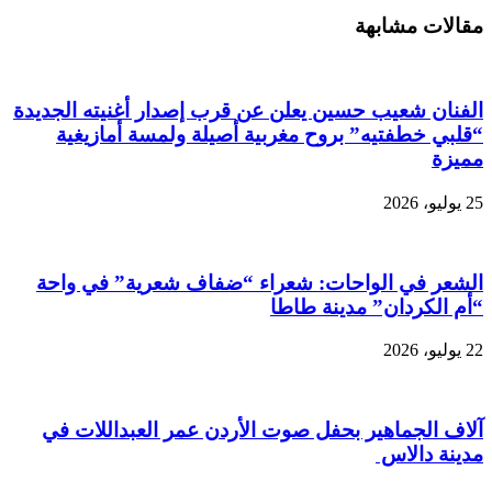
مقالات مشابهة
الفنان شعيب حسين يعلن عن قرب إصدار أغنيته الجديدة
“قلبي خطفتيه” بروح مغربية أصيلة ولمسة أمازيغية
مميزة
25 يوليو، 2026
الشعر في الواحات: شعراء “ضفاف شعرية” في واحة
“أم الكردان” مدينة طاطا
22 يوليو، 2026
آلاف الجماهير بحفل صوت الأردن عمر العبداللات في
مدينة دالاس