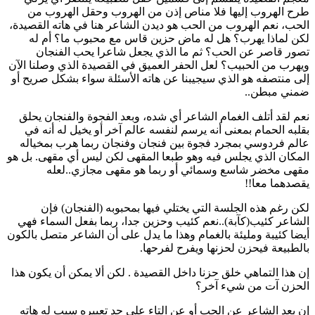
طرح الهروب إليها فلا مناص إذن من الهروب وحقل الهروب من
الحب، نعم الهروب من الحب هو ديدن الشاعر هنا في هاته القصيدة،
لكن لماذا يهرب؟ هل له ماض حزين قاس مع محبوب ما؟ أم له
تصور قاصر عن الحب؟ ثم ما الذي يجعل شاعرا يحب الفنجان
ويهرب من الحبيب؟ لعل الحفر العميق في القصيدة الذي وصلنا الآن
إلى منتصفه هو الذي سيجيبنا عن هاته الأسئلة سواء بشكل صريح أو
ضمني مبطن..
نعم لقد أتلف الغمام الشاعر أي شده، وبعد الفجوة والفنجان يحلق
بقلبه الحمام بمعنى أنه يرسم لنفسه عالم آخر أو يخيل له أنه في
عالم فردوسي بمجرد فجوة بين فنجان وفنجان ربما هرب بمخياله
المكان الذي يجلس فيه وهو طبعا المقهى لكن ليس أي مقهى. بل هو
مقهى مخضر شاسع وسمائي أو ربما هو مقهى مجازي..لعله
يقصدهما معا!!
لكن رغم هذه الجلسة التي يختلي فيها بمحبوبه (الفنجان) فإن
الشاعر كئيب(كآبة)..نعم كئيب وحزين جدا، ربما بفعل السماء فهي
أيضا كئيبة ومليئة بالغمام وهذا ما يدل على أن الشاعر متصل بالكون
بالطبيعة فيحزن لحزنها ويفرح لفرحها.
إن هذا التماهي خلق حزنا داخل القصيدة . لكن ألا يمكن أن يكون هذا
الحزن آت من شيء آخر؟
إن بعد الشاعر عن الحب أو عن التاء على حد تعبيره سبب له هاته