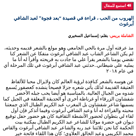
🔊 استمع للمقال
الهروب من الحب ، قراءة في قصيدة “بعد فجوة” لعبد الشافي
أبرغوث
الشاملة بريس-
بقلم: إسماعيل السخيري
مذ عرفته أول مرة بالحي الجامعي وهو مولع بالشعر قديمه وحديثه،
لم يكن الشاعر الشاب عبد الشافي أبرغوث منفكا عن الشعر كنا
نقضي يومنا بالشعر يقرأ علي ما جادت به قريحته وأقرأ له أنا ما
يمليه علي شيطاني..حدثني عبد الشافي أبرغوث في تلك المرحلة أي
في عام ٢٠١٨
عن هوسه بالشعر كنافذة لرؤية العالم كان ولايزال محبا للألفاظ
العتيقة القديمة لذلك يأتي شعره جزلا فصيحا ينشده كعصفور يُسمع
شدوه من الجبال العالية. بالمناسبة هو أيضا يحب جبله الأخضر
شفشاون الزرقاء أو غرناطة أخرى أو الحديقة المعلقة في الجبل كما
يسميها شاعر شفشاون بل المغرب عبد الكريم الطبال الذي جمعتنا
محبته والقراءة له أنا وعبد الشافي أبرغوث وفيما أتذكر فإن أول
لقاء لي بتطوان لحضور الأنشطة الثقافية كان هو حضور حفل توقيع
ديوان في حضرة مولانا للشاعر عبد الكريم الطبال بمكتبة بيت
الحكمة كنا نحن ثلاثتنا عبد ربه والشاعر عبد الشافي أبرغوث والقاص
محمد الكريمي وعبد الخالق العلاوي؛ كان هذا اللقاء فاتحة خير