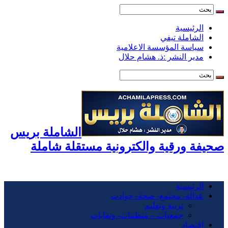
الرئيسية
الشاملة تيفي
سياسة المؤسسة الاعلامية
مدير النشر :ذ. هشام حلال
الشاملة بريس
صحيفة ورقية والكترونية مستقلة شاملة
الرئيسية
عدالة- مجتمع- صحة- حوادت
تربية وتعليم
جمعيات – منظمات- ونقابات
اقتصاد