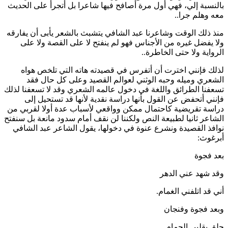
بالنسبة إلي، فهي أول مرة أصافح فيها شاعرا بل أتجرأ على الحديث
معه وهلم جرا..
منذ ذلك الوقت وشاعرنا عبد الشافي يتشبث بالشعر يأبى أن يفارقه
ولا يفضل غيره من الأجناس فهو لم ينفتح لا على القصة ولا على
الرواية ولا حتى الخاطرة..
لذلك فإنني اخترت أن أتفرس في قصيدته هاته التي تلخص هواه
الشعري وميله وحبه الوثني لعوالم القصيد وعلى كل حال فقد
تسعفنا الطرائق واللغة في دخول عالمه الشعري وقد لا تسعفنا لذلك
فإنني أتحفض عن القول بأنها دراسة نقدية لأنها قد تستحيل إلى
دراسة تقريضية كاحتمال ممكن وواقعي لأسباب عدة أولا لقربي من
الشاعر ثانيا لطبيعة النص ولكننا لن نقف أمام سدود مانعة بل سنفتح
نوافذ القصيدة ونشرع عنوة في دخولها، يقول الشاعر عبد الشافي
أبرغوث:
بعد فجوة
وقد شهد عني الدهر
أني قد اتلفني الغمام.
وبعد فجوة وفنجان
حلق بقلبي الحمام