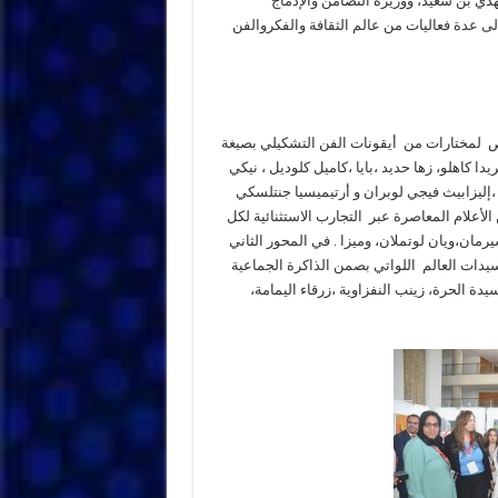
دي بن سعيد، ووزيرة التضامن والإدماج
 عدة فعاليات من عالم الثقافة والفكروالفن
 لمختارات من أيقونات الفن التشكيلي بصيغة
ا كاهلو، زها حديد ،بايا ،كاميل كلوديل ، نيكي
،إليزابيث فيجي لوبران و أرتيميسيا جنتلسكي
 الأعلام المعاصرة عبر التجارب الاستثنائية لكل
ن،ويان لوتملان، وميزا . في المحور الثاني
دات العالم اللواتي بصمن الذاكرة الجماعية
يدة الحرة، زينب النفزاوية ،زرقاء اليمامة،