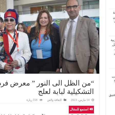
ة
ض
بية
فل
ات
“من الظل الى النور ” معرض فردي 
التشكيلية لبابة لعلج
عتيق
14 مارس، 2023
الثقافة والفن
558 زيارة
🔊 استمع للمقال