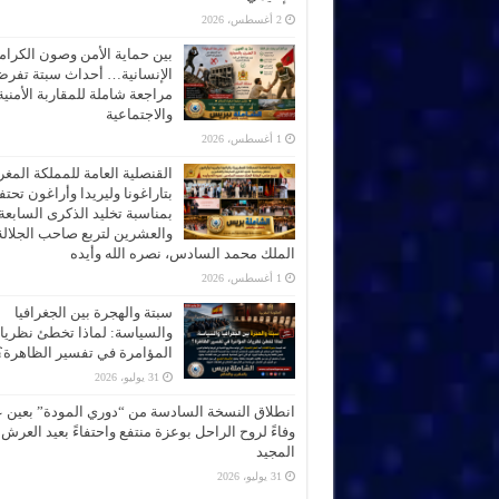
2 أغسطس، 2026
بين حماية الأمن وصون الكرام
الإنسانية… أحداث سبتة تفر
مراجعة شاملة للمقاربة الأمنية
والاجتماعية
1 أغسطس، 2026
القنصلية العامة للمملكة المغر
بتاراغونا وليريدا وأراغون تحت
بمناسبة تخليد الذكرى السابعة
والعشرين لتربع صاحب الجلالة
الملك محمد السادس، نصره الله وأيده
1 أغسطس، 2026
سبتة والهجرة بين الجغرافيا
والسياسة: لماذا تخطئ نظري
المؤامرة في تفسير الظاهرة؟
31 يوليو، 2026
انطلاق النسخة السادسة من “دوري المودة” بعين 
وفاءً لروح الراحل بوعزة منتفع واحتفاءً بعيد العرش
المجيد
31 يوليو، 2026