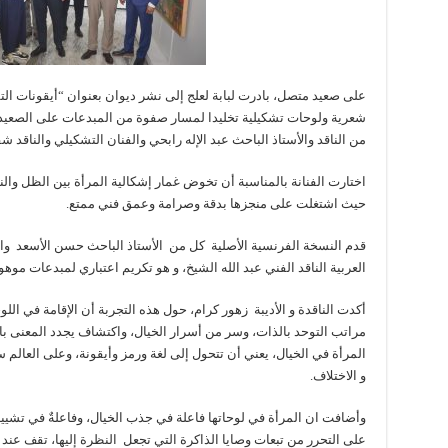
على صعيد متصل، بادرت لبابة لعلج إلى نشر ديوان بعنوان “أيقونات 
شعرية ولوحات تشكيلية تخليدا لمسار صفوة من المبدعات على الصعيدي
من الناقد والأستاذ الباحث عبد الإله رابحي والفنان التشكيلي والناقد ش
اختارت الفنانة بالمناسبة أن تخوض غمار إشكالية المرأة بين الظل والنور
حيث اشتغلت على منجزها بدقة وصرامة وعمق فني ممتع.
قدم النسخة الفرنسية الأصلية كل من الأستاذ الباحث حسن الأسعد وال
العربية الناقد الفني عبد الله الشيخ، و هو تكريم اعتباري لمبدعات موه
أكدت الناقدة و الأديبة زهور كرام، حول هذه التجربة أن الإقامة في اللو
مراتب التوحد بالذات، وسر من أسرار الخيال، واكتشاف يجدد المعنى با
المرأة في الخيال، يعني أن تتحول إلى لغة ورمز وأيقونة، وعلى العالم 
و الاختلاف.
وأضافت ان المرأة في لوحاتها فاعلة في جذب الخيال، وفاعلةٌ في تشيي
على التحرر من تبعات وصايا الذاكرة التي تجعل النظرة إليها، تقف عن