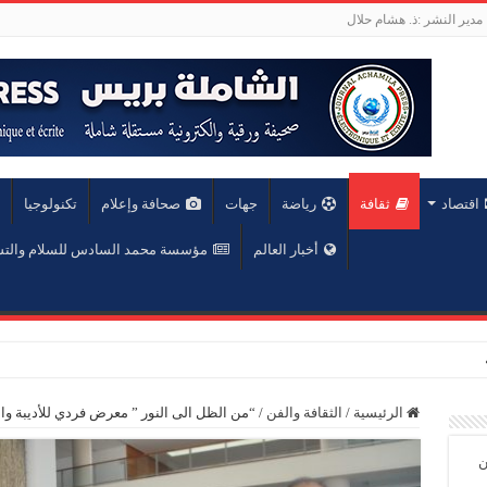
مدير النشر :ذ. هشام حلال
اقتصاد
ثقافة
رياضة
جهات
صحافة وإعلام
تكنولوجيا
أخبار العالم
مؤسسة محمد السادس للسلام والت
عة محمد الخامس
الرئيسية
/
الثقافة والفن
/
“من الظل الى النور ” معرض فردي للأديبة والفن
ن