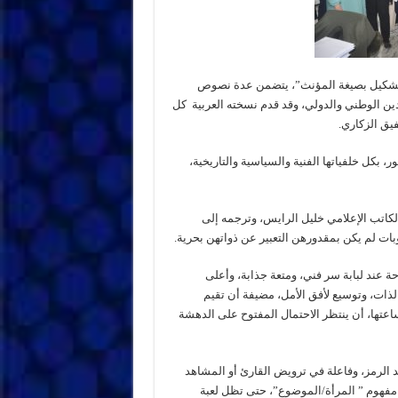
التشكيل بصيغة المؤنث”، يتضمن عدة نصوص
ن الوطني والدولي، وقد قدم نسخته العربية كل
فيق الزكاري.
، بكل خلفياتها الفنية والسياسية والتاريخية،
كاتب الإعلامي خليل الرايس، وترجمه إلى
وبات لم يكن بمقدورهن التعبير عن ذواتهن بحرية.
حة عند لبابة سر فني، ومتعة جذابة، وأعلى
لذات، وتوسيع لأفق الأمل، مضيفة أن تقيم
ساعتها، أن ينتظر الاحتمال المفتوح على الدهشة
د الرمز، وفاعلة في ترويض القارئ أو المشاهد
د مفهوم ” المرأة/الموضوع”، حتى تظل لعبة