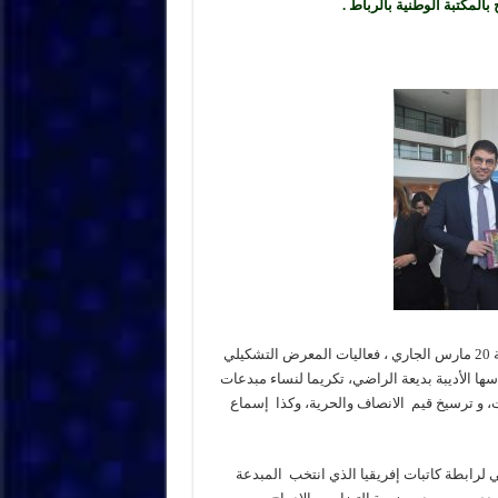
بالمكتبة الوطنية بالرباط .
يحتضن رواق المكتبة الوطنية للمملكة المغربية بمدينة الرباط والى غاية 20 مارس الجاري ، فعاليات المعرض التشكيلي
سها الأديبة بديعة الراضي، تكريما لنساء مبدعات
، و ترسيخ قيم الانصاف والحرية، وكذا إسماع
 لرابطة كاتبات إفريقيا الذي انتخب المبدعة