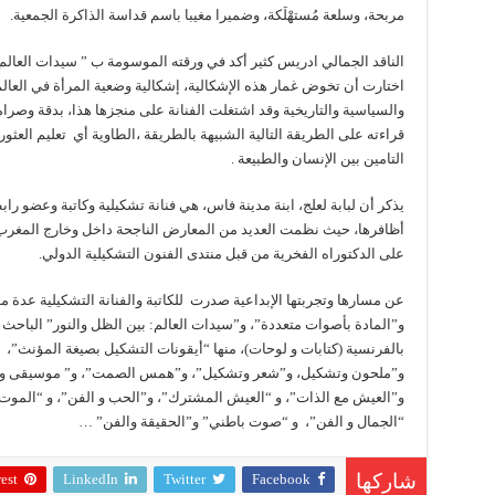
مربحة، وسلعة مُستهْلَكة، وضميرا مغيبا باسم قداسة الذاكرة الجمعية.
الناقد الجمالي ادريس كثير أكد في ورقته الموسومة ب ” سيدات العالم ، ب
اختارت أن تخوض غمار هذه الإشكالية، إشكالية وضعية المرأة في العالم ف
والسياسية والتاريخية وقد اشتغلت الفنانة على منجزها هذا، بدقة وصرامة
قراءته على الطريقة التالية الشبيهة بالطريقة ،الطاوية أي تعليم العثور
التامين بين الإنسان والطبيعة .
يذكر أن لبابة لعلج، ابنة مدينة فاس، هي فنانة تشكيلية وكاتبة وعضو 
على الدكتوراه الفخرية من قبل منتدى الفنون التشكيلية الدولي.
عن مسارها وتجربتها الإبداعية صدرت للكاتبة والفنانة التشكيلية عدة م
و”المادة بأصوات متعددة”، و”سيدات العالم: بين الظل والنور” الباحث ا
بالفرنسية (كتابات و لوحات)، منها “أيقونات التشكيل بصيغة المؤنث
و”ملحون وتشكيل، و”شعر وتشكيل”، و”همس الصمت”، و” موسيقى و ت
و”العيش مع الذات”، و “العيش المشترك”، و”الحب و الفن”، و “الموت و 
“الجمال و الفن”، و “صوت باطني” و”الحقيقة والفن” …
est
LinkedIn
Twitter
Facebook
شاركها