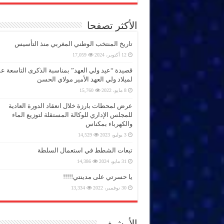
الأكثر تصفحا
تاريخ المنتخب الوطني المغربي منذ التأسيس
12 أكتوبر، 2024
17,059
قصيدة “عيد ولي العهد” بمناسبة الذكرى التاسعة 
لميلاد ولي العهد الأمير مولاي الحسن
8 مايو، 2022
15,760
عرض لمحطات بارزة خلال انعقاد الدورة العادية
للمجلس الإداري للوكالة المستقلة لتوزيع الماء
والكهرباء بمكناس
3 يوليو، 2023
14,529
تبعات الشطط في استعمال السلطة
31 مايو، 2024
14,386
يا حسرتي على مدينتي!!!!!
30 نوفمبر، 2022
13,334
الأرشيف