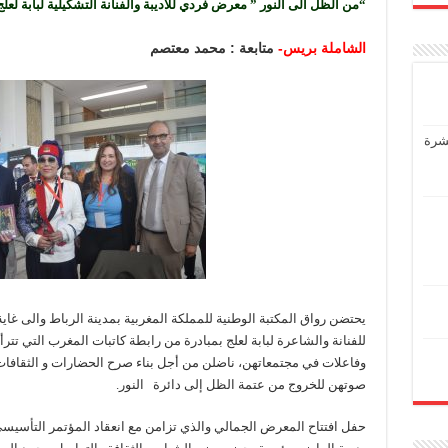
“من الظل الى النور ” معرض فردي للأديبة والفنانة التشكيلية لبابة لعلج 
الشاملة بريس-
متابعة : محمد معتصم
عشرة
للفنانة والشاعرة لبابة لعلج بمبادرة من رابطة كاتبات المغرب التي تترأ
وفاعلات في مجتمعاتهن، ناضلن من أجل بناء صرح الحضارات و الثقافات
صوتهن للخروج من عتمة الظل إلى دائرة النور.
حفل افتتاح المعرض الجمالي والذي تزامن مع انعقاد المؤتمر التأسيسي