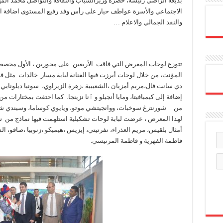
بديعة الراضي رئيسة، حضره وزيرالشباب والثقافة والتواصل محمد المه
الاجتماعي والأسرة عواطف حيار على رأس وفد رفيع المستوى اضافة الى
والنقد الجمالي والاعلام …
تتوزع لوحات المعرض التي فاقت الأربعين على محورين ، الأول مخصص
المؤنث، من خلال لوحات أبرزت فيها الفنانة لبابة مسار خالدات مثل فريد
دي سانت فال،مربم أمزيان ،الشعيبية ،زهرة الزيراوي، سونيا ديلونايي 
إضافة إلى كيمبافيتا، ومايا أنجيلو و ٱنا نزينجا. كما احتفت بمختارات من
من شورنتزغ سوخبات، ووانجيتشي موتو، ويايوي كوساما، وسيندي شيرما
لهذا المعرض ، عرضت لبابة لوحات تشكيلية استلهمت فيها نماذج من سي
أمثال بلقيس، مريم العذراء، نفرتيتي، إيزيس ،هيميكو ،زنوبيا ،صافو، الس
فاطمة الفهرية و فاطمة المرنيسي.