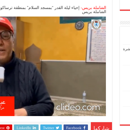
الشاملة بريس-
إحياء ليلة القدر “بمسجد السلام” بمنطقة ترساكو ج
الشاملة بريس
عشرة
est
LinkedIn
Twitter
Facebook
شاركها