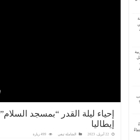
ة
ض
بية
فل
ات
إحياء ليلة القدر “بمسجد السلام
إيطاليا
ً
اءً
22 أبريل، 2023
الشاملة تيفي
499 زيارة