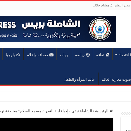
مدير النشر :ذ. هشام حلال
اقتصاد
ثقافة
رياضة
جهات
صحافة وإعلام
تكنولوجيا
صوت مغاربة العالم
عالم المرأة والطفل
ولية للهجرة: المغرب نموذج
الرئيسية
/
الشاملة تيفي
/
إحياء ليلة القدر “بمسجد السلام” بمنطقة ترس
يمي