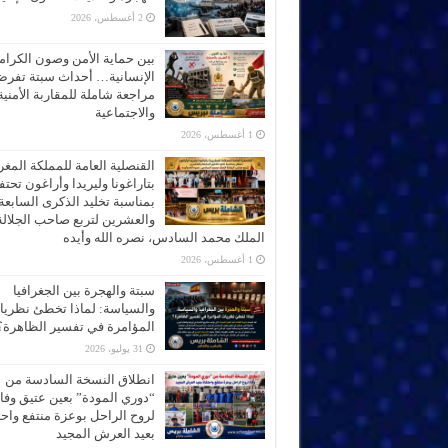
2 أغسطس، 2026
بين حماية الأمن وصون الكرام
الإنسانية… أحداث سبتة تفر
مراجعة شاملة للمقاربة الأمنية
والاجتماعية
1 أغسطس، 2026
القنصلية العامة للمملكة المغر
بتاراغونا وليريدا وأراغون تحت
بمناسبة تخليد الذكرى السابعة
والعشرين لتربع صاحب الجلالة
الملك محمد السادس، نصره الله وأيده
1 أغسطس، 2026
سبتة والهجرة بين الجغرافيا
والسياسة: لماذا تخطئ نظري
المؤامرة في تفسير الظاهرة؟
31 يوليو، 2026
انطلاق النسخة السادسة من
“دوري المودة” بعين عتيق وفاء
لروح الراحل بوعزة منتفع واحتف
بعيد العرش المجيد