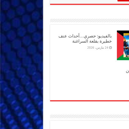
بالفيديو: حصري…أحداث عنف
خطيرة بقلعة السراغنة
24 مارس، 2026
ن