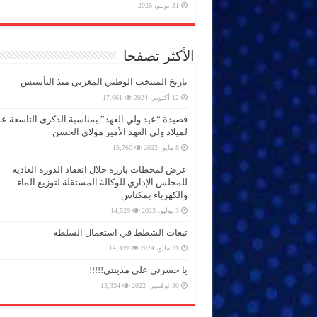
31 يوليو، 2026
الأكثر تصفحا
تاريخ المنتخب الوطني المغربي منذ التأسيس
12 أكتوبر، 2024
17,061
قصيدة “عيد ولي العهد” بمناسبة الذكرى التاسعة 
لميلاد ولي العهد الأمير مولاي الحسن
8 مايو، 2022
15,760
عرض لمحطات بارزة خلال انعقاد الدورة العادية
للمجلس الإداري للوكالة المستقلة لتوزيع الماء
والكهرباء بمكناس
3 يوليو، 2023
14,529
تبعات الشطط في استعمال السلطة
31 مايو، 2024
14,389
يا حسرتي على مدينتي!!!!!
30 نوفمبر، 2022
13,334