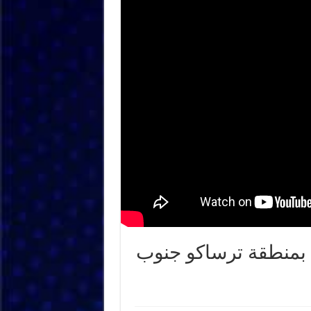
” بمنطقة ترساكو جنوب