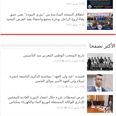
31 يوليو، 2026
انطلاق النسخة السادسة من “دوري المودة” بعين عتيق
وفاءً لروح الراحل بوعزة منتفع واحتفاءً بعيد العرش المجيد
31 يوليو، 2026
الأكثر تصفحا
تاريخ المنتخب الوطني المغربي منذ التأسيس
12 أكتوبر، 2024
17,059
قصيدة “عيد ولي العهد” بمناسبة الذكرى التاسعة عشرة
لميلاد ولي العهد الأمير مولاي الحسن
8 مايو، 2022
15,760
عرض لمحطات بارزة خلال انعقاد الدورة العادية للمجلس
الإداري للوكالة المستقلة لتوزيع الماء والكهرباء بمكناس
3 يوليو، 2023
14,529