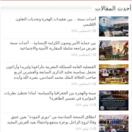
أحدث المقالات
أحداث سبتة… بين تعقيدات الهجرة وتحديات التعاون
الإقليمي
2 أغسطس، 2026
بين حماية الأمن وصون الكرامة الإنسانية… أحداث سبتة
تفرض مراجعة شاملة للمقاربة الأمنية والاجتماعية
1 أغسطس، 2026
القنصلية العامة للمملكة المغربية بتاراغونا وليريدا وأراغون
تحتفل بمناسبة تخليد الذكرى السابعة والعشرين لتربع
صاحب الجلالة الملك محمد السادس، نصره الله وأيده
1 أغسطس، 2026
سبتة والهجرة بين الجغرافيا والسياسة: لماذا تخطئ نظريات
المؤامرة في تفسير الظاهرة؟
31 يوليو، 2026
انطلاق النسخة السادسة من “دوري المودة” بعين عتيق
وفاءً لروح الراحل بوعزة منتفع واحتفاءً بعيد العرش المجيد
31 يوليو، 2026