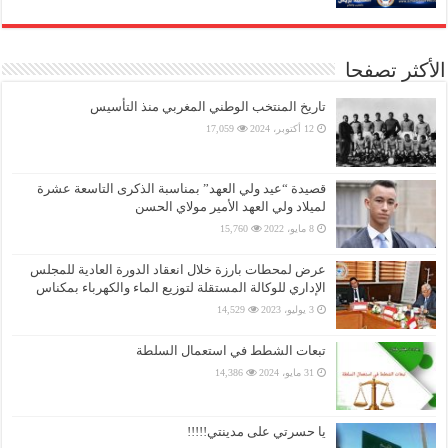
الأكثر تصفحا
تاريخ المنتخب الوطني المغربي منذ التأسيس
12 أكتوبر، 2024
17,059
قصيدة “عيد ولي العهد” بمناسبة الذكرى التاسعة عشرة
لميلاد ولي العهد الأمير مولاي الحسن
8 مايو، 2022
15,760
عرض لمحطات بارزة خلال انعقاد الدورة العادية للمجلس
الإداري للوكالة المستقلة لتوزيع الماء والكهرباء بمكناس
3 يوليو، 2023
14,529
تبعات الشطط في استعمال السلطة
31 مايو، 2024
14,386
يا حسرتي على مدينتي!!!!!