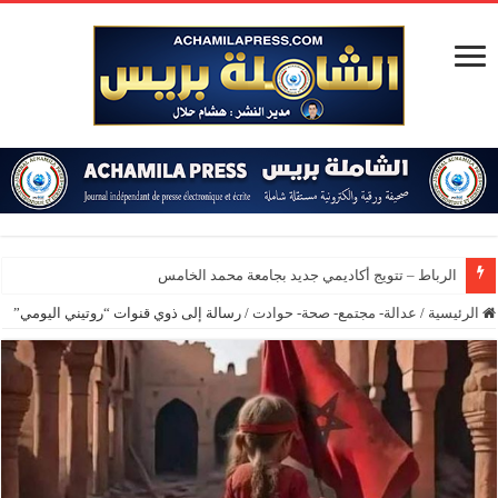
المؤسسة
الرئيسية
/
عدالة- مجتمع- صحة- حوادت
/
رسالة إلى ذوي قنوات “روتيني اليومي”