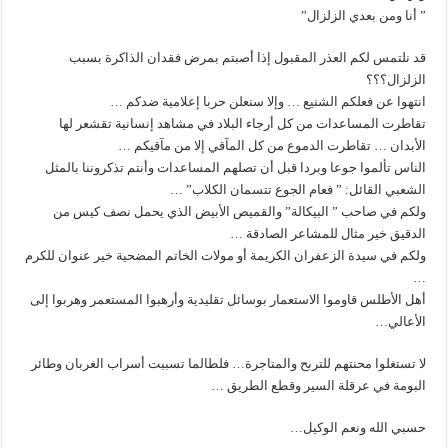
” أنا ومن بعدي الزلزال”
قد نلتمس لكم العذر المقبول إذا أصبتم بمرض فقدان الذاكرة بسبب
الزلزال؟؟؟
انتهوا عن فعلكم الشنيع … وإلا سنعلن حربا إعلامية ضدكم …
تقاطرت المساعدات من كل أرجاء البلاد في مشاهد إنسانية تقشعر لها
الأبدان … تقاطرت الدموع من كل المآقي إلا من مآقيكم …
الناس تألموا جوعا وبردا قبل أن تصلهم المساعدات وأنتم تذكروننا بالمثل
الشعبي القائل: ” فعام الجوع تتسمان الكلاب” …
ولكم في صاحب ” البيكالة” والقميص الأبيض الذي يحمل نصف كيس من
الدقيق خير مثال للمشاعر الصادقة …
ولكم في سيدة الزعفران الكريمة أو مولات الخاتم المضحية خير عنوان للكرم
…
أهل الأطلس قاوموا الاستعمار بوسائل تقليدية وأرهبوا المستعمر وهربوا إلى
الأعالي…
لا تستغلوا محنتهم للتربح والمتاجرة… فلطالما تسببت أسراب الغربان وطائر
البومة في عرقلة السير وقطع الطريق …
حسبي الله ونعم الوكيل…