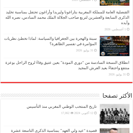
القنصلية العامة للمملكة المغربية بتاراغونا وليريدا وأراغون تحتفل بمناسبة تخليد
الذكرى السابعة والعشرين لتربع صاحب الجلالة الملك محمد السادس، نصره الله
وأيده
1 أغسطس، 2026
سبتة والهجرة بين الجغرافيا والسياسة: لماذا تخطئ نظريات
المؤامرة في تفسير الظاهرة؟
31 يوليو، 2026
انطلاق النسخة السادسة من “دوري المودة” بعين عتيق وفاءً لروح الراحل بوعزة
منتفع واحتفاءً بعيد العرش المجيد
31 يوليو، 2026
الأكثر تصفحا
تاريخ المنتخب الوطني المغربي منذ التأسيس
12 أكتوبر، 2024
17,062
قصيدة “عيد ولي العهد” بمناسبة الذكرى التاسعة عشرة