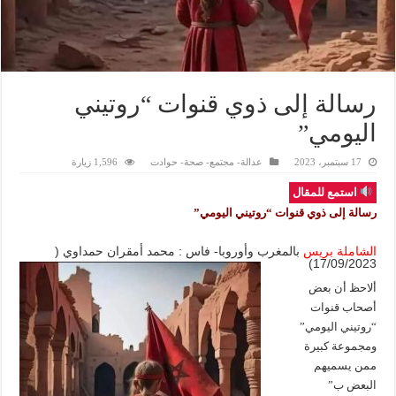
رسالة إلى ذوي قنوات “روتيني
اليومي”
17 سبتمبر، 2023
عدالة- مجتمع- صحة- حوادت
1,596 زيارة
استمع للمقال
رسالة إلى ذوي قنوات “روتيني اليومي”
الشاملة بريس
بالمغرب وأوروبا- فاس : محمد أمقران حمداوي (
17/09/2023)
ألاحظ أن بعض
أصحاب قنوات
“روتيني اليومي”
ومجموعة كبيرة
ممن يسميهم
البعض ب”