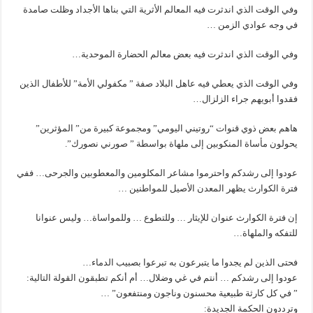
وفي الوقت الذي اندثرت فيه المعالم الأثرية التي بناها الأجداد وظلت صامدة
في وجه عوادي الزمن …
وفي الوقت الذي اندثرت فيه بعض معالم الحضارة الموحدية…
وفي الوقت الذي يعطي فيه عاهل البلاد صفة ” مكفولي الأمة” للأطفال الذين
فقدوا أبويهم جراء الزلزال…
هاهم بعض ذوي قنوات “روتيني اليومي” ومجموعة كبيرة من” المؤثرين”
يحولون مأساة المنكوبين إلى ملهاة بواسطة ” صورني نصورك”.
عودوا إلى رشدكم واحترموا مشاعر المكلومين والمعطوبين والجرحى… ففي
فترة الكوارث يظهر المعدن الأصيل للمواطنين …
إن فترة الكوارث عنوان للإيثار … وللتطوع … وللمواساة… وليس عنوانا
للتفكه والملهاة…
فحتى الذين لم يجدوا ما يتبرعون به تبرعوا بصبيب الدماء…
عودوا إلى رشدكم … أنتم في غي وضلال… أم أنكم تطبقون القولة التالية:
” في كل كارثة طبيعية محسنون وناجون ومنتفعون” …
وترددون الحكمة الجديدة: