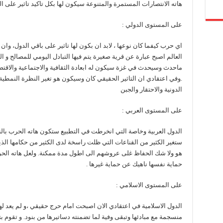
هاته الانتصارات المستمرة والمتنوعة سيكون لها بكل تاكيد تاثير على 
على المستوى الدولي :
اي حرب كيفما كان نوعها ، لابد ان بكون لها تاثير على باقي الدول، وان 
العالم اصبح عبارة عن قرية صغيرة يتم فيها التبادل اليومي للمصالح و ال
ماحدث وسيحدث في غزة سيكون له ابعادة الثقافية والاجتماعية والاقتص
.وفي اعتقادي ان التاثير الحقيقي كان وسيكون هو تغير النظرة النمطية
الدونية والاحتقار والجبن
على المستوى العربي :
الدول العربية وخاصة التي انخرطت في التطبيع ستكون هاته الحرب بالنسب
ستغير الكثير من القناعات التي ظلت راسخة لدى الكثير من حكامها الذي
هو ولا شك الحفاظ غلى عروشهم الى اطول مدة ممكنة. ولعل هاته الح
حماية نفسها ناهيك عن حماية غيرها .
على المستوى الاسلامي :
الدول الاسلامية في اعتقادي الان اصبحت امام حرج حقيقي ،و لم يعد لها
منسجمة مع مبادئها وتبقى وفية لما تضمنته دساتيرها من بنود. و تقوم بت