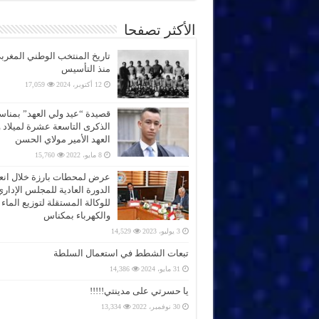
الأكثر تصفحا
تاريخ المنتخب الوطني المغرب
منذ التأسيس
12 أكتوبر، 2024
17,059
قصيدة “عيد ولي العهد” بمناس
الذكرى التاسعة عشرة لميلاد 
العهد الأمير مولاي الحسن
8 مايو، 2022
15,760
عرض لمحطات بارزة خلال انعق
الدورة العادية للمجلس الإداري
للوكالة المستقلة لتوزيع الماء
والكهرباء بمكناس
3 يوليو، 2023
14,529
تبعات الشطط في استعمال السلطة
31 مايو، 2024
14,386
يا حسرتي على مدينتي!!!!!
30 نوفمبر، 2022
13,334