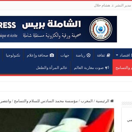
مدير النشر :ذ. هشام حلال
اقتصاد
ثقافة
رياضة
جهات
صحافة وإعلام
تكنولوجيا
والتسامح
صوت مغاربة العالم
عالم المرأة والطفل
عة محمد الخامس
الرئيسية
/
المغرب
/
مؤسسة محمد السادس للسلام والتسامح
/
وانتصر
يمي