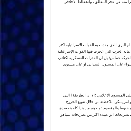
را منه عن عجر المطلق ، وانحطاط الاخلاقي
م البري الذي هددت به القوات الاسرائيليه اكثر
ته الحرب التي عجزت فيها القوات الإسرائيلية
لحركة حماس؛ بل ان القدرات العسكرية لكتائب
 سواء على المستوى الميداني او على مستوى
 المستوى الاعلامي ؛الا ان الطريقة ا التي
 وهو امر يمكن ملاحظته من خلال تنويع الخروج
المضبوط والمقصود ؛ والاهم من هذا كله هو صدق
 تصريحات ابو عبيدة اكثر من تصريحات نتنياهو