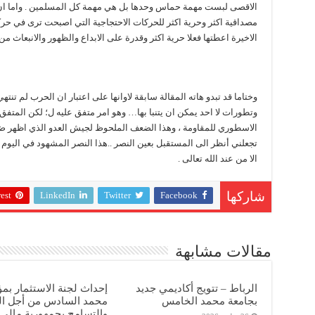
الاقصى لبست مهمة حماس وحدها بل هي مهمة كل المسلمين . واما ان 
مصداقية اكثر وحرية اكثر للحركات الاحتجاجية التي اصبحت ترى في 
الاخيرة اعطتها فعلا حرية اكثر وقدرة على الابداع والظهور والانبعاث من 
وختاما قد تبدو هاته المقالة سابقة لاوانها على اعتبار ان الحرب لم تن
وتطورات لا احد يمكن ان يتنبا بها… وهو امر متفق عليه ل؛ لكن المتفق ع
الاسطوري للمقاومة ، وهذا الضعف الملحوظ لجيش العدو الذي اظهر ضعف
تجعلني أنظر الى المستقبل بعين النصر ..هذا النصر المشهود في اليوم الم
الا من عند الله تعالى .
est
LinkedIn
Twitter
Facebook
شاركها
مقالات مشابهة
الرباط – تتويج أكاديمي جديد
إحداث لجنة الاستثمار ب
بجامعة محمد الخامس
محمد السادس من أجل ال
والتسامح بجمهورية مالي