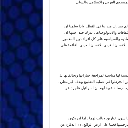
المستوى العربي والاسلامي والدولي
لم تشارك ميدانيا في القتال .واذا سلمنا ان
ثقافات والاديولوجيات ، ندرك جيدا حينها ان
ادية والسياسية على كل افراد دول المعمور
 للانسان الغربي للانسان العربي القائمة غلى
ة لها مناسبة لمراجعة خياراتها وتحالفاتها بل
ن انخرطوا في عملية التطبيع بهدف غير معلن .
رب رسالة قوية لهم ان اسرائيل عاجزة عن
 سوى خيارين لاتالث لهما : اما ان تكون
رجمتها فعليا على ارض الواقع؛ لان الدفاع عن