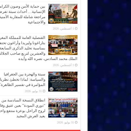
بين حماية الأمن وصون الكرام
الإنسانية… أحداث سبتة تفر
مراجعة شاملة للمقاربة الأمنية
والاجتماعية
1 أغسطس، 2026
القنصلية العامة للمملكة المغر
بتاراغونا وليريدا وأراغون تحت
بمناسبة تخليد الذكرى السابعة
والعشرين لتربع صاحب الجلالة
الملك محمد السادس، نصره الله وأيده
1 أغسطس، 2026
سبتة والهجرة بين الجغرافيا
والسياسة: لماذا تخطئ نظري
المؤامرة في تفسير الظاهرة؟
31 يوليو، 2026
انطلاق النسخة السادسة من
“دوري المودة” بعين عتيق وفاء
لروح الراحل بوعزة منتفع واحتف
بعيد العرش المجيد
31 يوليو، 2026