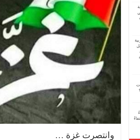
ة
ض
بية
فل
ات
ً
اءً
وانتصرت غزة …