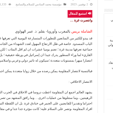
2 نوفمبر، 2023
مؤسسة محمد السادس للسلام والتسامح
1,133 زيار
🔊 استمع للمقال
ي
وانتصرت غزة …
الشاملة بريس
بالمغرب وأوروبا- بقلم: ذ. عمر الهواوي
قد يبدو للكثير من المتابعين للتطورات المتسارعة اليومية التي تعرفها 
بة
الباب المسدود. خاصة قي ظل الارتفاع المهول لعدد الشهداء من الجانب 
ولي
جماعية تعرفها مدينة غزة ؛ تضم يوميا عشرات ان لم اقل المئات ؛ لكن 
القاريء لما وراء السطور يدرك جيدا ان إسرائيل في ورطة حقيقية ؛ بل
انتصارا مبهرا بمستويات متعددة ؛سيكون له تاثير دولي وعربي واسلامي
اد
فبالنسبة لانتصار المقاومة يمكن رصده من خلال زوايا متعددة يمكن اجمال
الانتصار الاخلاقي :
يشهد العالم اجمع ان المقاومة اعطت دروسا في الاخلاق في الحرب الجا
الرهينتين ، وما ستتلوها من عمليات اخرى… وما رافق المشهد من تص
احتراما وتقديرا للقابضين على الجمر في خنادق غزة. بل ان اللقطة التي 
افراد المقاومة ،وتصر على السلام عليه؛ كانت مؤثرة جدا جدا و في مقا