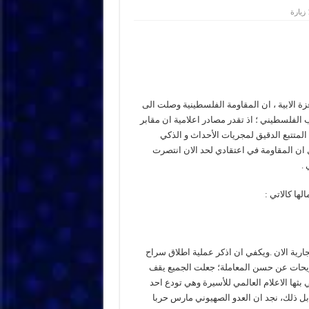
ة
غزة الابية ، ان المقاومة الفلسطينية وصلت الى
الفلسطيني ؛ اذ تقدر مصادر اعلامية ان مقابر
المتتبع الدقيق لمجريات الأحداث و الذكي
 ان المقاومة في اعتقادي لحد الان انتصرت
 .
ها كالاتي :
رية الان .ويكفي ان اذكر عملية اطلاق سراح
ريحات عن حسن المعاملة؛ جعلت الجميع يقف
بثها الاعلام العالمي للأسيرة وهي تودع احد
بل ذلك، نجد ان العدو الصهيوني مارس حربا