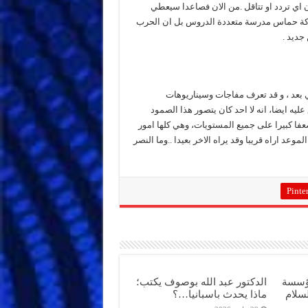
اي تردد او تتاقل .من الان فصاعدا سيعطي
حركة حماس مدرسة متعددة الدروس بل ان الحرب
جديد .
تهي بعد ، و قد تعرف مفاجات وسيناريوهات
ليه ايضا، انه لا احد كان يتصور هذا الصمود
ا كبيرا على جميع المستويات، وهي كلها امور
وعد اراه قريبا وقد يراه الاخر بعيدا ..وما النصر
Pinter
مؤسسة
الدكتور عبد الله بوصوف يكتب؛
سلام
ماذا يحدث باسبانيا…؟