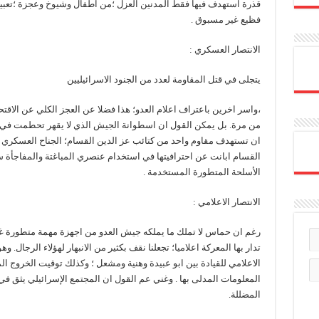
قذرة استهدف فيها فقط المدنين العزل ؛من اطفال وشيوخ وعجزة ؛تعبي
فظيع غير مسبوق .
الانتصار العسكري :
يتجلى في قتل المقاومة لعدد من الجنود الاسرائيليين
،واسر اخرين باعتراف اعلام العدو؛ هذا فضلا عن العجز الكلي عن الاقتحا
من مرة. بل يمكن القول ان اسطوانة الجيش الذي لا يقهر تحطمت في ها
ان تستهدف مقاوم واحد من كتائب عز الدين القسام؛ الجناح العسكري 
القسام ابانت عن احترافيتها في استخدام عنصري المباغتة والمفاجأة
الأسلحة المتطورة المستخدمة .
الانتصار الاعلامي :
رغم ان حماس لا تملك ما يملكه جيش العدو من اجهزة مهمة متطورة غلى
تدار بها المعركة اعلاميا؛ تجعلنا نقف بكثير من الانبهار لهؤلاء الرجال.
الاعلامي للقيادة بين ابو عبيدة وهنية ومشعل ؛ وكذلك توقيت الخروج 
المعلومات المدلى بها . وغني عم القول ان المجتمع الإسرائيلي يثق في
المضللة.