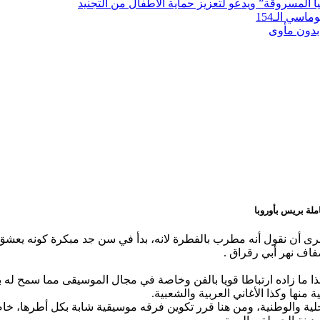
لمسروقة” ويدعو لتعزيز حماية الأطفال من التجنيد
سي الـ154
بدون مأوى
ملة بريس بأوروبا
رى أن نقول أنه مطرب بالفطرة لانه، بدأ في سن جد مبكرة كونه يعشق
ضفاف نهر أبي رقراق .
 منها وكذا الأغاني العربية والشعبية.
لية والوطنية، ومن هنا قرر تكوين فرقه موسيقية شابة بكل أطرها، خاص