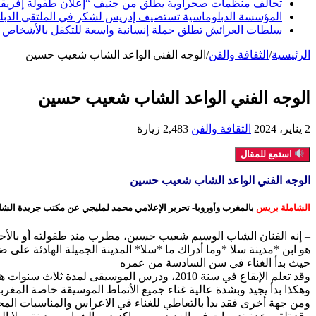
تحالف منظمات صحراوية يطلق من جنيف “إعلان طفولة إفريقيا ا
المؤسسة الدبلوماسية تستضيف إدريس لشكر في الملتقى الدبلوما
سلطات العرائش تطلق حملة إنسانية واسعة للتكفل بالأشخاص 
الرئيسية
/
الثقافة والفن
/
الوجه الفني الواعد الشاب شعيب حسين
الوجه الفني الواعد الشاب شعيب حسين
2 يناير، 2024
الثقافة والفن
2,483 زيارة
استمع للمقال
الوجه الفني الواعد الشاب شعيب حسين
الشاملة بريس
بالمغرب وأوروبا- تحرير الإعلامي محمد لمليجي عن مكتب جريدة الشا
– إنه الفنان الشاب الوسيم شعيب حسين، مطرب مند طفولته أو بالأح
هو ابن *مدينة سلا *وما أدراك ما *سلا* المدينة الجميلة الهادئة على 
حيث بدأ الغناء في سن السادسة من عمره
وقد تعلم الإيقاع في سنة 2010، ودرس الموسيقى لمدة ثلاث سنوات هذا ما زاده ارتباطا قويا بالفن وخاصة في مجال الموسيقى مما سمح له بتعلم المقامات الموسيقية،
وهكذا بدأ يجيد وبشدة عالية غناء جميع الأنماط الموسيقة خاصة المغربية
ومن جهة أخرى فقد بدأ بالتعاطي للغناء في الاعراس والمناسبات المح