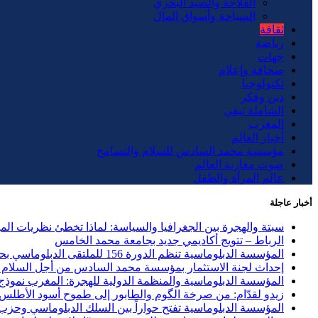
الفلاحة والصيد البحري
السياحة وأسواق المال
ثقافة
رياضة
جهات
صحافة وإعلام
تكنولوجيا
دين وفكر
الشاملة تيفي
المغرب
أخبار العالم
مؤسسة محمد السادس للسلام والتسامح
صوت مغاربة العالم
عالم المرأة والطفل
أخبار عاجلة
سبتة والهجرة بين الجغرافيا والسياسة: لماذا تخطئ نظريات ال
الرباط – تتويج أكاديمي جديد بجامعة محمد الخامس
المؤسسة الدبلوماسية تنظم الدورة 156 للملتقى الدبلوماسي بحضور 40 دولة وحزب الاستقلال ضيف الشرف
إحداث لجنة الاستثمار بمؤسسة محمد السادس من أجل السلام و
المؤسسة الدبلوماسية والمنظمة الدولية للهجرة: المغرب نموذج ر
زيدو لقدّام: من صرخة الگوم والطابور إلى طموح أسود الأطلس
المؤسسة الدبلوماسية تفتح حواراً بين السلك الدبلوماسي وحزب العد