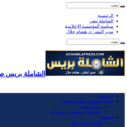
الرئيسية
الشاملة تيفي
سياسة المؤسسة الاعلامية
مدير النشر :ذ. هشام حلال
الشاملة بريس صح
الرئيسية
عدالة- مجتمع- صحة- حوادت
تربية وتعليم
جمعيات – منظمات- ونقابات
اقتصاد
التجارة والصناعة