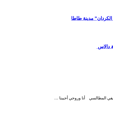
لكردان” مدينة طاطا
ة دالاس
ريفي المطالسي أنا وروحي أحببنا …