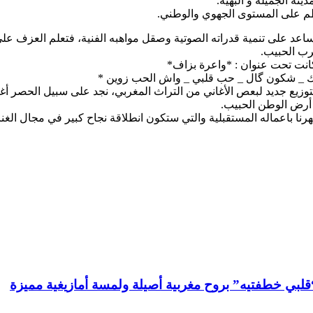
نة الجميلة و البهية.
نظم على المستوى الجهوي والوطني.
اعد على تنمية قدراته الصوتية وصقل مواهبه الفنية، فتعلم العزف على ا
غرب الحبيب.
 كانت تحت عنوان : *واعرة بزاف*
يك _ شكون گال _ حب قلبي _ واش الحب زوين *
توزيع جديد لبعص الأغاني من التراث المغربي، نجد على سبيل الحصر أغني
 أرض الوطن الحبيب.
هرنا باعماله المستقبلية والتي ستكون انطلاقة نجاح كبير في مجال الغنا
لبي خطفتيه” بروح مغربية أصيلة ولمسة أمازيغية مميزة