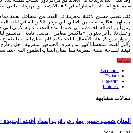
وقد تلقى عدة تدريبات في العديد من مراكز دور الشباب بمدينة سلا المدي
– مما فتح له الباب للمشاركة في كافة الأنشطة والمهرجانات التي ت
غنى شعيب حسين الأغنية المغربية في العديد من المحافل الفنية مما س
مستلهما أفكاره الفنية من الأغاني التي تزخر بالكنز الثقافي لبلدنا الم
ومن أبرز اعماله الخالدة والتي بصمها بمداد الذهب أغنيته الأولى التي
وعمل ثاني آخر بعنوان : *ماكينش معامن _ ماشي عادية _ مانسمح ل
و موازاة مع كل هاته الأعمال الناجحة فقد قام الفنان الشاب الطموح ب
والتي لقيت استحسانا كبيرا من طرف الجماهير المغربية داخل وخارج
فهنيئا للساحة الفنية المغربية هذا الفنان الشاب الطموح الذي حتما سي
شاركها
Facebook
Twitter
LinkedIn
Pinterest
مقالات مشابهة
الفنان شعيب حسين يعلن عن قرب إصدار أغنيته الجديدة “ق
25 يوليو، 2026