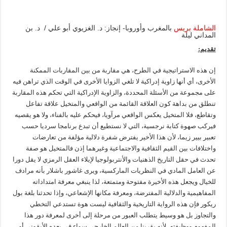
الشاملة بريس
بالمغرب وأوروبا- إنجاز: د. الغزيوي أبو علي / د. بن
المداني ليلة
تقديم:
إن هذه الاستراتيجية في الطرح، هي مقاربة من بين المقاربات الممكنة
الأخرى، أي أنها زاوية إدراكية لا تلغي الزوايا الأخرى في الوقت الذي تراهن فيه
على مجموعة من الأسئلة المحددة، والزاوية الإدراكية التي تحكم هذه المقاربة
تنطلق من بداهة كون العلاقة القائمة من الواقعي والمتخيل علاقة تفاعل
وتقاطع، فلا المتخيل يعكس الواقعي مرآويا، فيحكم عليه بالفناء، ولا هو يقصيه
فيركب صهوة كتابة نرجسية، التي لا نستطيع أن تبدع برنامجا سرديا حسب
تعبير بيير زيما، لأن هذا الأخير يفترض شفرة دلالية مؤلفة من تعارضات
واختلافات بين القيم الثقافية والاجتماعية وغيرهما إذن فالمتخيل هو صفة
تحدث في حقل التاريخ الذهنيات والأنتربولوجيا لإيلاء العقل الرمزي لا يقل دورا
عن العامل المادي في النظريات الماركسية، ويرى غاشور باشلار بأنه مرادف
للخيال ويجعل هذه الأخيرة مفتوحة ومتمتعة، لذا ينبغي معرفة امتداداته
المفاهيمية والدلالية المفترضة، ومعرفة مكانها الإشعاعي، وإذا تحدثنا بلغة بول
ريكور فإن هذه الرواية التاريخية والثقافية ليست هوة تستدعي التخطي
والتجاوز بل هو وسيط يتطلب العبور من مرحلة إلى أخرى لمعرفة دور هذا
المفهوم ووظيفته، لأنه يقربنا من العالم الخارجي سواء في بعده الأيقوني أو