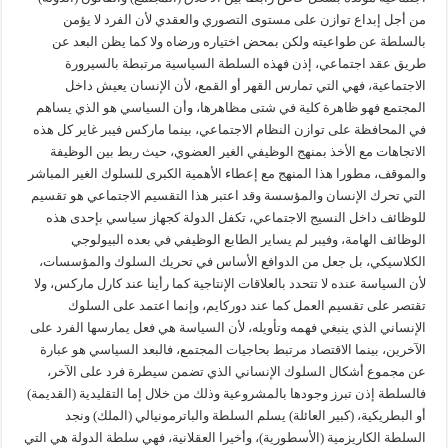
من أجل إبداع توازن على مستوى التصوري والعقدي لأن الفرد لا يؤمن
بالسلطة عن طواعيته ولكن بمحض اختياره ورضاه ولا كما يظن البعد عن
طريق عقد اجتماعي، إذن فهذه السلطة السياسية مرتبطة بالسيرورة
الاجتماعية، فهي التي تمارس القهر أو القمع، لأن الإنسان يعيش داخل
المجتمع فهو ظاهرة كلية في شتى مظاهرها، وأن السياسي هو الذي يساهم
في المحافظة على توازن النظام الاجتماعي، بينما ماركس فيبر غاير كل هذه
الاتجاهات مع الأخذ بمنهج الوظيفي الغير العضوي، حيث ربط بين الوظيفة
والموقف، مطورا هذا المنهج مع إعطاء الأهمية الكبرى للسلوك الغير المباشر
التي تحرك الإنسان والمؤسسة وقد اعتبر هذا التقسيم الاجتماعي هو تقسيم
للوظائف داخل النسيج الاجتماعي، تكفل الدولة كجهاز سياسي بإحدى هذه
الوظائف الهامة، وفيبر لم يساير الطابع الوظيفي في بعده البيولوجي
الكلاسيكي، بل جعل من الدوافع الأساس في تحريك السلوك والمؤسسات،
لأن السياسة عنده لا تتحدد بالعلاقات الإنتاجية كما رأينا عند كارل ماركس، ولا
تقتصر على تقسيم العمل كما عند دوركايم، وإنما اعتمد على السلوك
الإنساني الذي ينبغي فهمه وتأويله، لأن السياسة هي فعل يمارسها الفرد على
الآخرين، بينما الاقتصاد مرتبط بحاجيات المجتمع، فالبعد السياسي هو عبارة
عن مجموع أشكال السلوك الإنساني الذي تضمن سيطرة فرد على الآخر،
فالسلطة إذن تبرز وجودها بالمشروعية وذلك من خلال إما التقليدية (القديمة)
أو البطريكية، (كبير العائلة) يسلم السلطة والباترمونيالي (الملك) ونجد
السلطة الكاريزمية (الأسطورية)، وأخيرا العقلانية، فهي سلطة الدولة هي التي