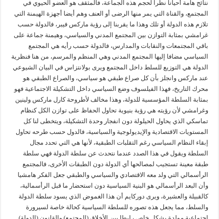
نتائج هامة أحيانا نظرا لحجم هذه الجماعة، فالمثقف هو العضو الحيوي في
المجتمع، والقناة التي يمر منها الرضى أو العنف وهم أيضا أجهزة الهيمنة التي
تلازم هذه الدولة أو تلك وهذا ما يقربنا إلى رؤية ماركس فيبر، فالدولة حسب
غرامشي بمثابة التوازن بين المجتمع المدني والسياسي، وهيمنة جماعة على
باقي المجتمعات والنقابات والمدارس، فالدولة حسب رأيه هي المجتمع
السياسي مضافا إليها المجتمع المدني وهي المنظم والمرسم، من هنا فنظرية
الدولة هي التوزيع للسلط داخل المجتمع ويرى بولانتزاس في البيان الشيوعي
عند ماركس وانجلز بأن كل صراع طبقي هو سياسي، والصراع الطبقي هو
محرك التاريخ، فهذا الفيلسوف وضع السياسي داخل التشكيلة الاجتماعية فهو
بمثابة السلطة المؤسسية للدولة، وهذا مخالف لأطروحة كارل ماركس ولينين
وغرامشي لأن رؤيته هي رؤية بنيوية تحاول الحفاظ على توازن الكل كنظام
تماسكي الذي يحاول الحيلولة دون انفجار وحدة التشكيلة، ويتخطى لنا كل
المستويات الاقتصادية والإيديولوجية والسياسية، فالدول حسب طرحه تحاول
إبقاء النظام السياسي رغم التقلبات الطبقية، لأنها هي التي تحدد مجال
السلطة ويقول في هذا الصدد عندما نتحدث عن سلطة الدولة فهي سلطة
طبقة معينة تستجيب لمصالحها أي الدولة دون الطبقات الأخرى، فالمجتمع
الرأسمالي التي ولد معه الاقتصادي والسياسي والطبقي جعل الفكر هامشيا
وأن البعد الرأسمالي هو البنية السياسية دون استحضار ما قبل الرأسمالية،
كالقبيلة والعشيرة، ويرى دوركايم أن هذا الغموض الذي يسود سلطة الدولة
والسلط، مما يجعل هذه تصوره للسلطة السياسية كحالة خاصة لسيرورة
اجتماعية مولدة بشكل خاص رابطا بين الأخلاق (المجتمع) والقانون (الدولة)