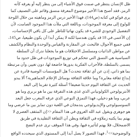
ظل الإنسان ينتظر في صمت فوق الأشياء إلى من ينظر إليه أو يعرفه كأنه
الرمز، فقد أصبح هذا الأخير موضوع المعرفة منسق وقائم على التصنيف كما
يرى فوكو في كتابه (ص144)، فهذا الأخير درس الرمز وماهيته من خلال اللوحة
للولوج إلى معرفة الموجودات، وباللغة التي ملأت هذا الموجود الصامت، لأن
التفضيل الوجودي للشيء قد يكون نهائيا للناظر على كل باقي الإحساسات،
إن الأعمى في 18 قد يكون هندسيا لكنه لا يمكن أبدا أن يكون طبيعيا، ص145،
ففي جميع الأحوال، فالبحث عن المقارنة والقياس والوحدة والنظام والكشف
عن مواطن الذاتيات ومسلسل الاختلافات هو ما يجعلنا ندرك أن السلطة
السياسية هي النسق التي تتحكم في توزيع الموجودات في ظل حدود ما
يسمى بالسلطة، فالأحزاب الفكرية بدورها خاضعة لها، دون تغيير، وأن مرتبطة
بما هو ذاتي، إذن عن أي ثقافة نتحدث؟ هل المؤسسات الوصية قادرة عن
إبداع ثقافة مغايرة؟ وما علاقة الثقافة بوسائل الإعلام الجماهيرية؟ ألا يبدو
الحديث عن الثقافة اليوم حديثا ضعيفا؟ أسئلة كثيرة تقربنا إلى البعد
الأنتربولوجي الكولونياني الذي غذى هذه التفرقة بين ما هو بربري وما هو
عربي، وما هو دخيلي، فهذا التمزق النوعي الذي عرفه المغرب جعل البعد
السوسيولوجي والإيديولوجي يندمجان في اللعبة دون تمايز بين ما عرضي وما
هو جوهري ويقول عبد الله العروي في هذا المقام <<إن المثقف العصري لا
يهتم بما يكتبه زملاؤه في الثقافة ويظن أن الثقافة التقليدية في طريق
الاضمحلال، فلا يهتم لتأثيره فيها، وفي هذا الموقف نرى عدم النضج
1
والوضوحية>>
، فهذا التصور لا يصل أبدا إلى المستوى الذي سيحدده الواقع