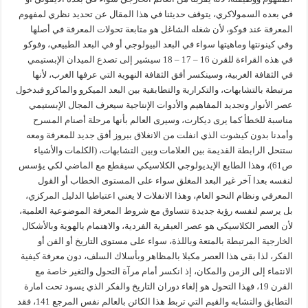
في بعده السمولاكري، يتوقف حديثنا في هذا المقال عن تحديد نظري لمفهوم
المعرفة عند فوكو، لأن شغله الشاغل هو متابعة تحولات المعرفة في أصلها
وفي كينونتها وماهيتها سواء في البعد البيولوجي أو في البعد الطبيعي، وفوكو
في هذه القراءة للقرن 16 – 17 – 18 سيشير إلى تصدع الميدان الإبستيمي
في الثقافة الغربية، وسينكسر أفق الثقافة النهوية التي عرفها الغرب، لأنها
مرتبطة بالتشابهات، والتكرارية والتطابقية بين البعد الميكرو والماكرو فبدخول
عصر الأنوار وتجديد المفاهيم والأدوات الإنتاجية سيعرف المجال الإبستيمي
مناسبة للخطأ كما يرى ديكارت، وسيرى العالم بأنها مرحلة أصنام المسرح
وأمدنا بدون كيشوت الذي انفلت من الانغلاق ببروز أفق جديد للمعرفة ومعه
ستنحل الرابطة القديمة بين العلامات وبين التشابهات، (الكلمات والأشياء
ص61)، وهذا الطابع الإيديولوجي الكلاسيكي سيقطع مع الماضي لكي يؤسس
لنفسه بعدا آخر غير البعد المغلق سواء على المستوى الخطاب أو القول
المعرفي ونظام النحو العام، وهذا الانفلات لا يعني اعتباطيا الدليل المركزي،
بل يرسم لنفسه رؤية جديدة تتساوق مع شروط المعرفة الموضوعية العلمية،
لأن العصر الكلاسيكي هو عصر العبقرية الفردية، والاهتمام بالهوية وبالأشكال
الخارجية المرتبطة بالمتعة وباللذة، سواء على مستوى التاريخ أو الفن أو
الفكر، لذا بقى هذا العصر مكبلا بالمظاهر وبأسلاك السلف، دون معرفة كيفية
الانتماء إلى الزمن والمكان، إذ انكسر أمام مرآة التحول والتغير خاصة مع
القرن 19، فهذا التحول هو إلغاء دوران التاريخ والفكر الذي يسود تحت امارة
التطابق والتشابه والقيم التي تربط هذا الكائن بالعالم نفس المرجع 141، فقد