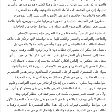
فالصورة إذن هي التي تنوب عن شيء ما، وهذا الشيء هو موضوعها، وأساس
تمثيلها، إذن هي العلامة ذات الأبعاد الثلاثية كالنوعية، والعلامة المتفردة،
والعرفية (القانونية)، فالصورة إذن هي الأيقونة التي تشير إلى الموضوع
المطروح عبر الطبيعة التمثيلية والتصورية ويعرفها شارل موريس، بأنها علامة
تمتلك بعض مظاهر الموضوع الذي تمثله لأن التواصل حاجة من الحاجات
2
الإنسانية لبني البشر
، وانطلاقا من هذا التعريف فإنه يتضمن الإنسان
والحاجة، والتواصل، والتعبير، واللغة، كلها آليات تواصلية لأنها ترتكز على علاقة
الأستاذ الطالب، لذا فالتواصل التربوي لا يتأسس بالبداهة ولا بالحس، بل
بالعقل، فلا يمكن أن نتصور أي خطاب دون (أ وب) ودون اللغة، وهذه الرؤية
تدفعنا إلى الاستنتاج بأن الفكر سابق عن اللغة، لأن نفكر أولا ثم نعبر ثانيا أي
ننتقل بعد التفكير إلى إلباس أفكارنا كلمات ملائمة، إذن يسعى الأستاذ إلى
إيصال المعنى إلى المتلقي، ويعزى هذا الاهتمام بسيرورة القراءة وآلياتها،
سواء على المستوى الفهم أو على المستوى الميتالغوي وعبر هذين العنصرين
يتجسد الخطاب التربوي في شكل مسالك معرفية التي تقترحه المعرفة
التواصلية، وما يمكن أن يحصل من إندماج أو تنافر بين علوم التواصل وعلوم
معرفية أخرى إنسانية، لذا فالمثقف العربي والمغربي بقي ينتظر كودو أن يأتي
أولا يأتي حسب تعبير صمويل بكيت في مسرحيته في انتظار كودو، وهذا
الانتظار لا يأتي بهدف إلا بالانخراط في المجتمع بكل تياراته، لأنه المحرك الأول
في التواصل والتغيير، فهو لم يأتي إلى هذا العالم لتفسيره بل لتغييره، وهذا ما
أطالب من ذوي الخبرة المعرفية والثقافية بإشعال النور في هذه الظلمة