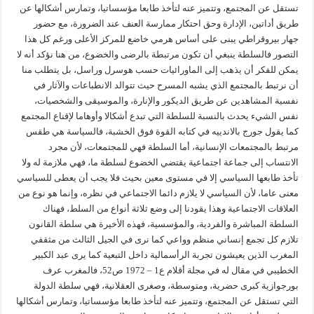
تستقل عن المجتمع، وتتميز عنه لتأخذ طابعا مؤسساتيا، وتمارس أشكالها عن
طريق أداتين، الإدارة وحق احتكار ممارسة العنف عند الضرورة، مع حضور
جهار بيروقراطي يبنى على أساس هرمي خاضع للمركز الأعلى ورغم كل هذا
التصور فالسلطة ينبغي أن تكون مرتبطة بالرضى والخضوع، من هنا نؤكد أنه لا
يمكن للفكر أن يذهب إلى الماورائيات حسب هوسرل وراسل، بل يتطلب منا
أن نرتبط بالمجتمع الذي يشبه المسرح حيث تتوالد الانطباعات والآثار في
نفسية المشاهدين عن طريق الديكور والإنارة، والموسيقى والشخصيات،
نفس الشيء يحدث بالنسبة للسلطة التي تبدع أشكالا وأوهاما لإقناع المجتمع
كما يقول جورج بالاندييه في كتابه القوة فوق الخشبة، فالسياسة هي طقس
مرتبط بالمجتمعات الإنسانية، أما السلطة فهي للمجتمعات، لأن مجرد
الانتساب إلى جماعة اجتماعية يقتضي الخضوع لسلطة ما، فهي ملازمة له ولا
تأخذ طابعها السياسي إلا في مستوى معين بحيث فلا يجب أن يعطى للسياسي
معنى عاما، لأن السياسي لا يلازم دائما الاجتماعي في نظره، وإنما هو نوع من
العلاقات الاجتماعية وهذا يقودنا إلى وضع ثلاثة أنواع من السلط، فهناك
السلطة المباشرة والفردية، والمؤسسية، فهذه الأخيرة هي سلطة القانون
تلازم كل تجمع إنساني منظم وواعي كما نرى في الجيل الثالث من مثقفي
المغرب الذين يعيشون تجربة الرأسمالية داخل التبعية كما يرى عبد الكبير
الخطيبي في مقال له في مجلة أقلام ع1 – 1972 ص52، فالمغرب عرف
بورجوازية كبرى حضرية، ومتوسطة، وصغرى العقلانية، فهي سلطة الدولة
التي تستقل عن المجتمع، وتتميز عنه لتأخذ طابعا مؤسساتيا، وتمارس أشكالها