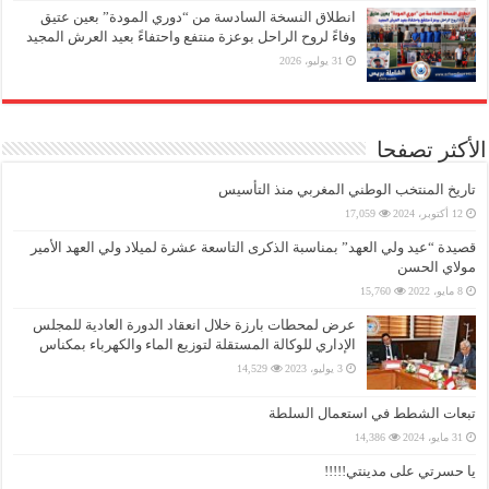
انطلاق النسخة السادسة من “دوري المودة” بعين عتيق
وفاءً لروح الراحل بوعزة منتفع واحتفاءً بعيد العرش المجيد
31 يوليو، 2026
الأكثر تصفحا
تاريخ المنتخب الوطني المغربي منذ التأسيس
12 أكتوبر، 2024
17,059
قصيدة “عيد ولي العهد” بمناسبة الذكرى التاسعة عشرة لميلاد ولي العهد الأمير
مولاي الحسن
8 مايو، 2022
15,760
عرض لمحطات بارزة خلال انعقاد الدورة العادية للمجلس
الإداري للوكالة المستقلة لتوزيع الماء والكهرباء بمكناس
3 يوليو، 2023
14,529
تبعات الشطط في استعمال السلطة
31 مايو، 2024
14,386
يا حسرتي على مدينتي!!!!!