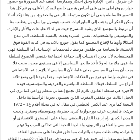
عن طريق أداتين، الإدارة وحق احتكار وممارسة العنف عند الضرورة مع حضور
جهاز بيروقراطي يبنى على أساس هرمي خاضع للمركز الأعلى، ورغم كل هذا
التصور فالسلطة ينبغي أن تكون مرتبطة بالرضى والخضوع، من هنا نؤكد أنه لا
يمكن للفكر أن يذهب إلى الماورائيات حسب هوسرل وراسل، بل يتطلب منا
أن نرتبط بالمجتمع الذي يشبه المسرح حيث تتوالد الانطباعات والأثار والإنارة،
والموسيقى والشخصيات، نفس الشيء يحدث بالنسبة للسلطة، التي تبدع
أشكالا وأوهاما لإقناع المجتمع كما يقول جورج بالاندييه في كتابه القوة فوق
الخشبة، فالسياسة هي طقس مرتبط بالمجتمعات الإنسانية، أما السلطة فهي
للمجتمعات، لأن مجرد الانتساب إلى جماعة اجتماعية يقتضي الخضوع لسلطة
ما، فهي ملازمة له ولا تأخذ طابعها السياسي إلا في مستوى معين، بحيث فلا
يجب أن يعطى للسياسي معنى عاما، لأن السياسي لا يلازم دائما الاجتماعي
في نظره، وإنما هو نوع من العلاقات الاجتماعية، وهذا يقودنا إلى وضع ثلاثة
أنواع من السلط، فهناك السلطة المباشرة والفردية، والمؤسسية، فهذه
الأخيرة هي سلطة القانون تلازم كل تجمع إنساني منظم وواعي كما نرى في
الجيل الثالث من مثقفي المغرب الذين يعيشون تجربة الرأسمالية داخل
التبعية كما يرى عبد الكبير الخطيبي في مقال له في مجلة أقلام ع1 – 1972
ص52، فالمغرب عرف بورجوازية كبرى حضرية، ومتوسطة، وصغرى ولعبث
المدن الكبرى بإبراز هذا الفارق الطبقي سواء على المستوى الاقتصادي أو
السياسي والثقافي والتربوي، ولد لدينا النخبة التي تحاكي الغرب ولا تهتم
بالتراث، وفئة ظلت مقيدة بالتراث مما خلق تعارضا على مستوى الثقافة
والسياسة ويقول المرحوم عبد الرحيم بوعبيد في هذا الشأن <<تستود الثقافة