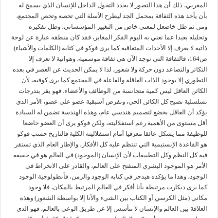
المغربي، ذلك أن هذا التصور لا يحدد التحول الداخل للإنسان الذي يسمح له
بأن يأخذ هذه الثقافة بمحمل الجد ليطرح الأسلة التي تخصه وتخص المجتمع،
ومن ثم ظل خاضعل لمعنى خاص من التغيير المؤسساتي، وظل تفكيره
وتحليله بعيدا عما نعني به اليوم الفكر المغاير، فقد كان منطقه عبارة عن لوحة
ذاتية لا يعرف إلا الأحداث المتعاقبة كما يرى فوكو في كتابه (الكلمات والأشياء)
ص164، فالثقافة التي توجد الآن هي ثقافة موسمية، وهواتية لا تعرف إلا
التكاثر والتصاعد دون حركة ولا شعور، لذا لا يمكن الحديث عن العصر في بعده
التطوري إلا بوجود الذات العاقلة والفاعلة في المجتمع كما يرى كوفيه، لأن
الكائن العاقل ليس كمية متجانسة من الوظائف والأعضاء، فهو يقر بتدرجات
تسلسلية تصبح كل الكائن الحي، وتفرض أسبقية عضو على عضو، الأمر الذي
يؤكد أن العاقل يخضع لتصميم هندسي عام، وهذه الهندسة تضمن له السيادة
أقل مستوى من الأهمية رغم استقلاليته، ولكن فوكو يرى أن العضو خاضعا
للوظيفة مما يشكل عائقا معرفيا أمام استقلاليته الكلية فالتاريخ حسب فوكو
هو القاعدة الإبستيمية التي تنتظم عليه كل الأفكار، والإطار العام الذي تستقر
فيه كل النظم وكل التطبيقات لأن الإنسان (الموجود) في العالم هو في حقيقة
الأمر هو الموجود البشري المنفتح على العالم، والقادر على الانخراط في
الوجود، وهذا ما يؤكده هيدجر في كتابه الوجود والزمن، فأنطولوجية الوجود
كما يرى ديكارت مرتبطة بأنا أفكر في العالم المرتبط بالمكان، فلا وجود
مكاني (مثل الكرسي أو الكتاب بين الشيء والأنا إلا بواسطة الشعور) وهذه
العلاقة بين العالم والإنسان لا تتأسس إلا عن طريق الوعي بالعالم، فهو الذي