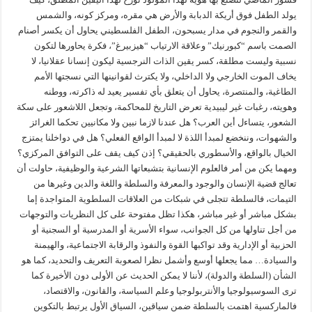
يولد الطفل فوق أريكة الدبابة والأرض هي مقره، ومركز كونه، والشمس
والقمر والنجوم في مدار يسبحون، الطفل الفلسطيني يحاول أن يكسر أصنام
الصمت باسم “كبورنيك” وعلاقة الارتياب “هيزبيرغ”، فكرة يحاورها لتكون
نسبية وليست مطلقة، كسر يقين الذات النرجسية ليكون إنسانا عقلانيا، لا
يخاف الموت الخارجي ولا الداخلي، ولا يكترث لقوانينها التي نسجتها الأمم
الطاغية، والمنتصرة، يحاول أن يتعلق بأي تفسير يعيد له ذاكرته، ووطنه
وهويته، رغبات غير ليبيدية تعرض التاريخ للمحاكمة، وتجعل اللاشعور على سكة
الشعور، يتساءل أين العرب؟ هل عندنا لازما نبين ولا مكانيين تحكما الغرائز
والشهوات، وننخضع لمبدأ اللذة لا لمبدأ الواقع الفعلي؟ هل في دواخلنا يمتزج
الخيال بالواقع، والأسطوري بالحقيقي؟ إذن كيف يقف على التوافق المركزي؟
ومهما يكن من أمر فالعلوم الإنسانية بتشبعاتها الشرعية والوظيفية، حاولت أن
تعالج قضية الإنسان والوجود والمعرفة والسلطة واللغة والدين وغيرها من
التيمات، فالسلطة تتجلى في شبكات من العلاقات السلطوية المتواجدة إما
بشكل مباشر أو غير مباشر، هكذا تظل مفتوحة على كل النظريات والتوجهات
من أجل تناولها من كل الجوانب، سواء الأسرية أو المدرسية أو السجنية أو
الحزبية أو الإدارية وقد تواكبها القوة والنفوذ والرقابة الاجتماعية، والهيمنة
والسيادة… مما يجعلها أوسع وأشمل نظرا لصعوبة التعريف والتحديد، كما هو
الشأن (السلطة والدولة)، لأننا لا يمكن الحديث عن الأولى دون الأخيرة كما
ترى السوسيولوجيا والأنتربولوجيا وعلم السياسة، والقانون، والاقتصاد،
فالماركسية اهتمت بالسلطة ضمن سياقين، السياق الأول يرتبط بالتكوين