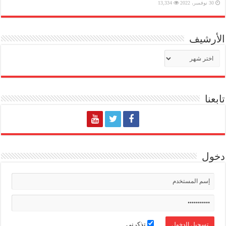
30 نوفمبر، 2022
13,334
الأرشيف
الأرشيف
تابعنا
دخول
تذكرني