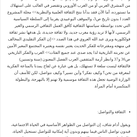
من المشرق العربي أو من الغرب الأوروبي وتقتصر في الغالب على استهلاك
ما تستورده، أما الآن فقد بدأنا ننتج الثقافة العلمية والنظرية>> مجلة المشروع
العدد I بدون تاريخ ص3، والموقف البوعبيدي يقربنا إلى السلطة السياسية
التي تحدد بواسطة سياستها الثقافية كأفق العمل الثقافي الرسمي والغير
الرسمي، لأنها لا تريد رؤية مغرب جديد، ولا ثقافة جديدة، بل هدفها نشر ثقافة
فولكلورية ويرى عبد الله العروي في هذا الصدد <<إن الفكر التقليدي المخالف
في منهجه ومقترحاته للفكر الحديث يعتبر نفسه ويعتبره المجتمع المعبر الأمين
عن تجربته التاريخية لذا يجد صدى عند جميع الفئات>> العرب والفكر التاريخي
ص36 و37 وانظر أزمة المثقفين العرب الفصل المعنون (سنة وتسنين)
فالثقافة ليست سلعة لا تستهلك، بل هي عبارة عن لقاح يمدنا بالمناعة الفكرية
لمعرفة من نحن؟ وكيف نفكر؟ وأين نسير؟ وكيف نتواصل، لكن للأسف أن
الوزارة الوصية تجعل هذه الثقافة موسمية ولا تهتم إلا بالبهرجة، والبطولة
المتكسرة أمام المرأة.
الثقافة والتواصل:
ويقول أدام شاف، إن التواصل من الظواهر الأساسية في الحياة الاجتماعية،
فبدون تواصل الناس فيما بينهم وبدون أية إمكانية للتواصل تستحيل الحياة،