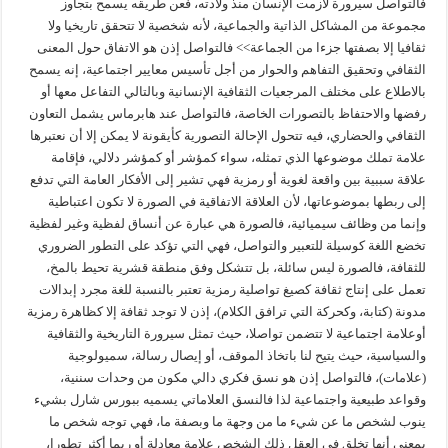
فالتواصل سيرورة لازمت الإنسان منذ ولادته، فعن طريقه يسمح بتجاوز
مجموعة من المشاكل الذاتية والجماعية، لأنه شخصية لا تتحقق تاريخيا ولا
ثقافيا إلا بصفتها جزءا من الجماعة>> فالتواصل إذن هو الاتفاق حول المعنى
الثقافي وتحقيق التفاهم والحوار من أجل تأسيس معايير اجتماعية، إنه يسمح
بالاطلاع على مختلف المرجعيات الثقافية الإنسانية وبالتالي التفاعل معها أو
رفضها والاحتفاظ بالتصورات الخاصة، فالتواصل عند هابرماس يشمل التعاون
الثقافي والحضاري، فيه تتحول الإحالة التصورية كأيقونة لا يمكن إلا أن نعتبرها
علامة تملك موضوعها الذي تمثله، سواء كمؤشر أو كمؤشر دلالي، فإقامة
علاقة سببية بين واقعة لغوية أو رمزية فهي تشير إلى الأفكار العامة التي تدفع
إلى ربطها بموضوعاتها، لأن العلاقة الاتفاقية في الصورة لا تكون اعتباطية
وإنما من وظائف سيميائية، فالصورة هي عبارة عن أنساق لفظية وغير لفظية
تخضع اللغة كوسيلة للتعبير والتواصل، فهي التي تؤكد على التطور الضروري
للثقافة، فالصورة ليس سائلة، بل تتشكل وفق منطقة قشرية تحيط بالمخ،
تعمل على إنتاج ثقافة كصيغ تواصلية رمزية تعتبر بالنسبة للغة مجرد إبدالات
مدونة (كتابة، وكحركة التي ترافق الكلام)، إذن لا توجد ثقافة إلا كظاهرة رمزية
أوعلامة اجتماعية لا تتضمن تواصلا، حيث تمثل سيرورة التاريخية والثقافية
والسياسية، حيث يتيح لنا باتخاذ الموقف، أو إيصال رسالة، سميولوجية
(علامات)، فالتواصل إذن هو نسق فكري دالي مكون من وحدات سننية،
وقواعد طبيعية واجتماعية لذا فالنسق العلاماتي يسميه ببورس شارل بشيء
ينوب لشخص ما عن شيء ما من وجهة ما وبصفة ما، فهي توجه شخص ما
بمعنى أنها تخلق في العقل ذلك الشخص علامة معادلة أو ربما أكثر تطورا،