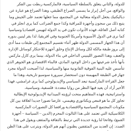
للدولة، والثاني يتعلق بالسلطة السياسية، فالماركسية ربطت بين الفكر
والواقع، من أجل إبراز ما يسمى الصراع الطبقي، وهذا الصراع هو عبارة عن
دياليكتيك يجعل الدولة متعالية عن المجتمع، مما جعلها تعتمد على الجيش وما
يتبع ذلك من سجون وأجهزة للمراقبة وكذا جمع الضرائب كما يرى انجلز في
كتابه أصل العائلة، فهذه الأدوات تكون في يد الدولة لتهيمن اقتصاديا وسياسيا
كما نرى في الدول الأسيوية وأمريكا الجنوبية وفي افريقيا، لذا يقر لينين بدوره
أن هذا الجهاز المسمى الدولة ظهر أثناء تقسيم المجتمع إلى طبقات مما أدى
إلى بروز طبقة مالكة لكل وسائل الإنتاج وخلق أجهزة للاحتكار كوسائل الإدارة
والعنف، وهذا التصور اللينيني الداخلي في بناء الدولة، بينما يرى كارل ماركس
بأنها تأخذ شرعيتها من داخل الوجود المادي، فالبناء الاقتصادي هو الجوهر الذي
تتأسس عليه البنية الفوقية القانونية منها والسياسية، لذا أصبحت الدولة مجرد
جهاز في الطبقة المهيمنة دون استحضار سيرورة سوسيو تاريخية، وهذا ما
جعل القراءة الماركسية تبعد السياسي والإيديولوجي كما يرى غرامشي، فهذا
الأخير أراد أن يعيد فيها النظر من روايا متعددة: فلسفية، وسياسية،
واستراتيجية، فهذه المفاهيم منحت لرؤيته الميدانية الإيديولوجية الإيطالية
تجاوز كل ما هو قمعي ويكتاتوري وهيمني، عارضا تصورا جديدا لعلاقة بين كل
مكونات المجتمع السياسية والاقتصادية ورافضا كل التصورات الماركسية
الكلاسيكية التي تعتمد على هذا الثالوث المحرم (الدين – السياسة – أجهزة
القمع)، وفاتحا لنا رؤية جديدة التي ترتبط بالثقافة والمثقف ويقول في هذا
الصدد: إن العديد من المثقفين يظنون أنهم هم الدولة، ويترتب على هذا الظن