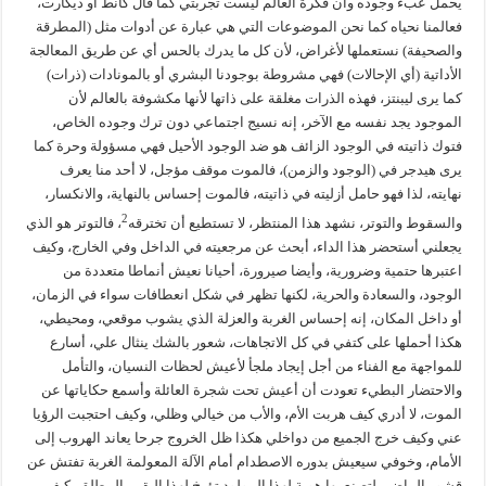
يحمل عبء وجوده وأن فكرة العالم ليست تجربتي كما قال كانط أو ديكارت،
فعالمنا نحياه كما نحن الموضوعات التي هي عبارة عن أدوات مثل (المطرقة
والصحيفة) نستعملها لأغراض، لأن كل ما يدرك بالحس أي عن طريق المعالجة
الأداتية (أي الإحالات) فهي مشروطة بوجودنا البشري أو بالمونادات (ذرات)
كما يرى ليبنتز، فهذه الذرات مغلقة على ذاتها لأنها مكشوفة بالعالم لأن
الموجود يجد نفسه مع الآخر، إنه نسيج اجتماعي دون ترك وجوده الخاص،
فتوك ذاتيته في الوجود الزائف هو ضد الوجود الأحيل فهي مسؤولة وحرة كما
يرى هيدجر في (الوجود والزمن)، فالموت موقف مؤجل، لا أحد منا يعرف
نهايته، لذا فهو حامل أزليته في ذاتيته، فالموت إحساس بالنهاية، والانكسار،
2
والسقوط والتوتر، نشهد هذا المنتظر، لا تستطيع أن تخترقه
، فالتوتر هو الذي
يجعلني أستحضر هذا الداء، أبحث عن مرجعيته في الداخل وفي الخارج، وكيف
اعتبرها حتمية وضرورية، وأيضا صيرورة، أحيانا نعيش أنماطا متعددة من
الوجود، والسعادة والحرية، لكنها تظهر في شكل انعطافات سواء في الزمان،
أو داخل المكان، إنه إحساس الغربة والعزلة الذي يشوب موقعي، ومحيطي،
هكذا أحملها على كتفي في كل الاتجاهات، شعور بالشك ينثال علي، أسارع
للمواجهة مع الفناء من أجل إيجاد ملجأ لأعيش لحظات النسيان، والتأمل
والاحتضار البطيء تعودت أن أعيش تحت شجرة العائلة وأسمع حكاياتها عن
الموت، لا أدري كيف هربت الأم، والأب من خيالي وظلي، وكيف احتجبت الرؤيا
عني وكيف خرج الجميع من دواخلي هكذا ظل الخروج جرحا يعاند الهروب إلى
الأمام، وخوفي سيعيش بدوره الاصطدام أمام الآلة المعولمة الغربة تفتش عن
قشور الماضي لتصنع بها هوية لهذا المولود تؤرخ لهذا اليقين المطلق، كيف