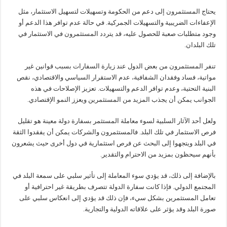
يحتاج المستثمرون إلى دعم من الحكومة وتسهيلات لتسهيل الاستثمار، مثل
الإعفاءات الضريبية والتسهيلات الجمركية. في حالة عدم توافر هذا الدعم أو
وجود متطلبات صعبة للحصول عليه، قد يتردد المستثمرون في الاستثمار في
تلك البلدان.
تنفر المستثمرون من بعض الدول عند زيارة السفارات بسبب قوانين غير
مواتية، فساد وفقدان الشفافية، عدم الاستقرار السياسي والاقتصادي، نقص
البنية التحتية، وعدم توافر الدعم والتسهيلات. تعزيز الإصلاحات في هذه
الجوانب يمكن أن يجذب المزيد من المستثمرين ويعزز النمو الإقتصادي.
ولعل أحد الآثار السلبية لسوء معاملة المستثمر بسفارة دولة معينة هو تقليل
فرص الاستثمار في تلك البلد. فالمستثمرون والشركات يمكن أن يفقدوا الثقة
في البلد ويتجهوا إلى البحث عن فرص استثمارية في دول أخرى حيث يشعرون
بأنهم سيحظون بمزيد من الاحترام والتقدير.
بالإضافة إلى ذلك، قد يؤدي سوء المعاملة إلى تأثير سلبي على سمعة البلد في
المجتمع الدولي. فإذا كانت سفارة الدولة تتصرف بطريقة غير احترافية أو
تعامل المستثمرين بشكل سيء، فإن ذلك قد يؤدي إلى انعكاس سلبي على
صورة البلد وقد يؤثر على علاقاته الدولية والتجارية.