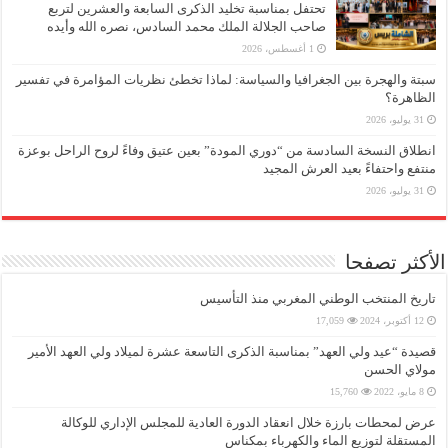
تحتفل بمناسبة تخليد الذكرى السابعة والعشرين لتربع
صاحب الجلالة الملك محمد السادس، نصره الله وأيده
1 أغسطس، 2026
سبتة والهجرة بين الجغرافيا والسياسة: لماذا تخطئ نظريات المؤامرة في تفسير
الظاهرة؟
31 يوليو، 2026
انطلاق النسخة السادسة من “دوري المودة” بعين عتيق وفاءً لروح الراحل بوعزة
منتفع واحتفاءً بعيد العرش المجيد
31 يوليو، 2026
الأكثر تصفحا
تاريخ المنتخب الوطني المغربي منذ التأسيس
12 أكتوبر، 2024
17,059
قصيدة “عيد ولي العهد” بمناسبة الذكرى التاسعة عشرة لميلاد ولي العهد الأمير
مولاي الحسن
8 مايو، 2022
15,760
عرض لمحطات بارزة خلال انعقاد الدورة العادية للمجلس الإداري للوكالة
المستقلة لتوزيع الماء والكهرباء بمكناس