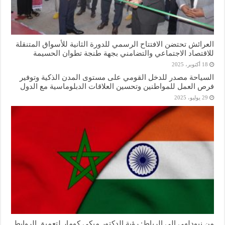
العرائش تحتضن الافتتاح الرسمي للدورة الثانية للأسواق المتنقلة
للاقتصاد الاجتماعي والتضامني بجهة طنجة تطوان الحسيمة
18 أكتوبر، 2025
السياحة مصدر للدخل القومي على مستوى المدن الذكية وتوفير
فرص العمل للمواطنين وتحسين العلاقات الدبلوماسية مع الدول
29 يوليو، 2025
من نيودلهي إلى الرباط: رؤية الدكتور ميكي كومار لتعميق الروابط