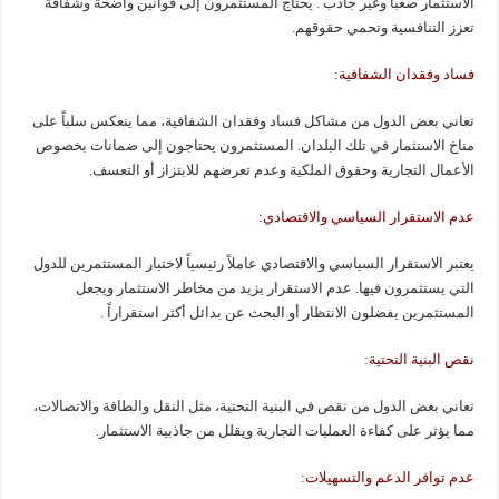
الاستثمار صعباً وغير جاذب . يحتاج المستثمرون إلى قوانين واضحة وشفافة
تعزز التنافسية وتحمي حقوقهم.
فساد وفقدان الشفافية:
تعاني بعض الدول من مشاكل فساد وفقدان الشفافية، مما ينعكس سلباً على
مناخ الاستثمار في تلك البلدان. المستثمرون يحتاجون إلى ضمانات بخصوص
الأعمال التجارية وحقوق الملكية وعدم تعرضهم للابتزاز أو التعسف.
عدم الاستقرار السياسي والاقتصادي:
يعتبر الاستقرار السياسي والاقتصادي عاملاً رئيسياً لاختيار المستثمرين للدول
التي يستثمرون فيها. عدم الاستقرار يزيد من مخاطر الاستثمار ويجعل
المستثمرين يفضلون الانتظار أو البحث عن بدائل أكثر استقراراً .
نقص البنية التحتية:
تعاني بعض الدول من نقص في البنية التحتية، مثل النقل والطاقة والاتصالات،
مما يؤثر على كفاءة العمليات التجارية ويقلل من جاذبية الاستثمار.
عدم توافر الدعم والتسهيلات: