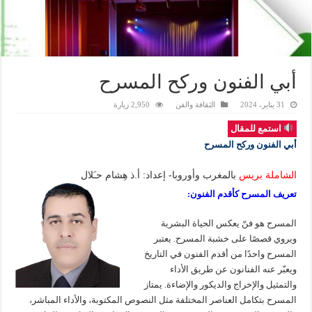
أبي الفنون وركح المسرح
31 يناير، 2024
الثقافة والفن
2,950 زيارة
استمع للمقال
أبي الفنون وركح المسرح
الشاملة بريس
بالمغرب وأوروبا- إعداد: أ.ذ هِشام حـَلال
تعريف المسرح كأقدم الفنون:
المسرح هو فنّ يعكس الحياة البشرية
ويروي قصصًا على خشبة المسرح. يعتبر
المسرح واحدًا من أقدم الفنون في التاريخ
ويعبّر عنه الفنانون عن طريق الأداء
والتمثيل والإخراج والديكور والإضاءة. يمتاز
المسرح بتكامل العناصر المختلفة مثل النصوص المكتوبة، والأداء المباشر،