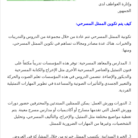
وإثارة العواطف لدى
الجمهور.
كيف يتم تكوين الممثل المسرحي:
تكونية الممثل المسرحي تتم عادة من خلال مجموعة من الدروس والتدريبات
والخبرات. هناك عدة مصادر ومجالات تساهم في تكوين الممثل المسرحي،
ومنها:
1. المدارس والمعاهد المسرحية: توفر هذه المؤسسات تدريباً مكثفاً على
فنون التمثيل والعناصر المسرحية الأخرى مثل الإخراج والكتابة المسرحية
والديكور والإضاءة. تتضمن الدروس في هذه المؤسسات تعلم الصوت والحركة
والتعبير الجسدي والتأثيرات الصوتية والمساعدة في تطوير المهارات التمثيلية
الفردية.
2. الدورات وورش العمل: يمكن للممثلين المبتدئين والمحترفين حضور دورات
وورش العمل التي تقدمها مسارح أو أكاديميات أو مدارس مسرح معينة. يتم
تغطية مواضيع مختلفة مثل التمثيل، والإخراج، والتأليف المسرحي، وتحليل
الشخصيات، وغيرها من المهارات الضرورية للممثل.
3. الخبرة الميدانية: يكتسب الممثل خبرته من خلال المشاركة في العروض