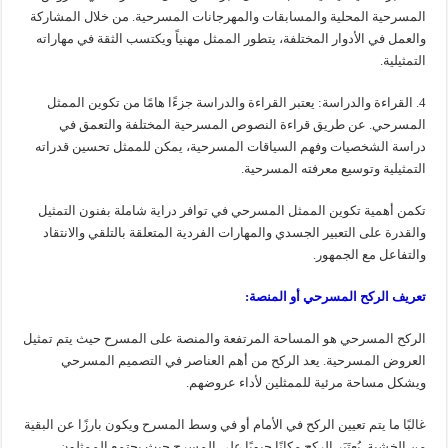
المسرحية المحلية والمسابقات والمهرجانات المسرحية. من خلال المشاركة
والعمل في الأدوار المختلفة، يتطور الممثل مهنياً ويكتسب الثقة في مهاراته
التمثيلية.
4. القراءة والدراسة: يعتبر القراءة والدراسة جزءًا هامًا من تكوين الممثل
المسرحي. عن طريق قراءة النصوص المسرحية المختلفة والتعمق في
دراسة الشخصيات وفهم السياقات المسرحية، يمكن للممثل تحسين قدراته
التمثيلية وتوسيع معرفته المسرحية.
تكمن أهمية تكوين الممثل المسرحي في توافر دراية شاملة بفنون التمثيل
والقدرة على التعبير الجسدي والمهارات الفردية المتعلقة بالتلقي والانتقاد
والتفاعل مع الجمهور.
تعريف الركح المسرحي أو المنصة:
الركح المسرحي هو المساحة المرتفعة والمنصة على المسرح حيث يتم تمثيل
العروض المسرحية. يعد الركح من أهم العناصر في التصميم المسرحي
ويشكل مساحة مرئية للممثلين لأداء عروضهم.
غالبًا ما يتم تعيين الركح في الأمام أو في وسط المسرح ويكون بارزًا عن البقية
من الخشبة. يُعتَبَر الركح مكانًا حيويًا على المسرح حيث يجتمع الممثلون