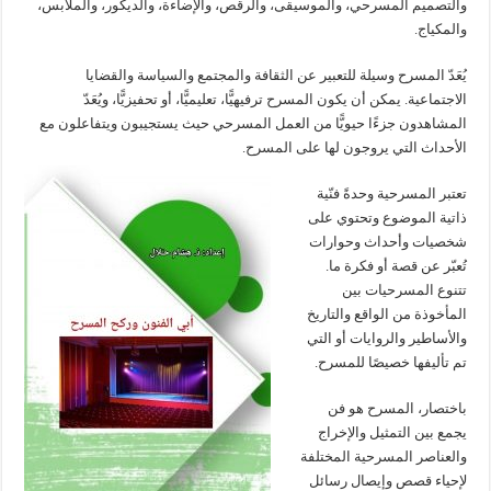
والتصميم المسرحي، والموسيقى، والرقص، والإضاءة، والديكور، والملابس،
والمكياج.
يُعَدّ المسرح وسيلة للتعبير عن الثقافة والمجتمع والسياسة والقضايا
الاجتماعية. يمكن أن يكون المسرح ترفيهيًّا، تعليميًّا، أو تحفيزيًّا، ويُعَدّ
المشاهدون جزءًا حيويًّا من العمل المسرحي حيث يستجيبون ويتفاعلون مع
الأحداث التي يروجون لها على المسرح.
تعتبر المسرحية وحدةً فنّية
ذاتية الموضوع وتحتوي على
شخصيات وأحداث وحوارات
تُعبّر عن قصة أو فكرة ما.
تتنوع المسرحيات بين
المأخوذة من الواقع والتاريخ
والأساطير والروايات أو التي
تم تأليفها خصيصًا للمسرح.
باختصار، المسرح هو فن
يجمع بين التمثيل والإخراج
والعناصر المسرحية المختلفة
لإحياء قصص وإيصال رسائل