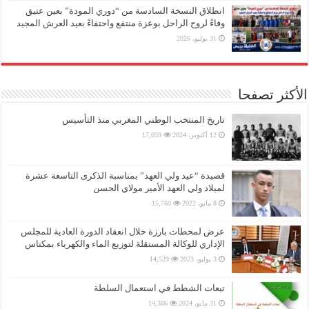
انطلاق النسخة السادسة من “دوري المودة” بعين عتيق
وفاءً لروح الراحل بوعزة منتفع واحتفاءً بعيد العرش المجيد
31 يوليو، 2026
الأكثر تصفحا
تاريخ المنتخب الوطني المغربي منذ التأسيس
12 أكتوبر، 2024
17,059
قصيدة “عيد ولي العهد” بمناسبة الذكرى التاسعة عشرة
لميلاد ولي العهد الأمير مولاي الحسن
8 مايو، 2022
15,760
عرض لمحطات بارزة خلال انعقاد الدورة العادية للمجلس
الإداري للوكالة المستقلة لتوزيع الماء والكهرباء بمكناس
3 يوليو، 2023
14,529
تبعات الشطط في استعمال السلطة
31 مايو، 2024
14,386