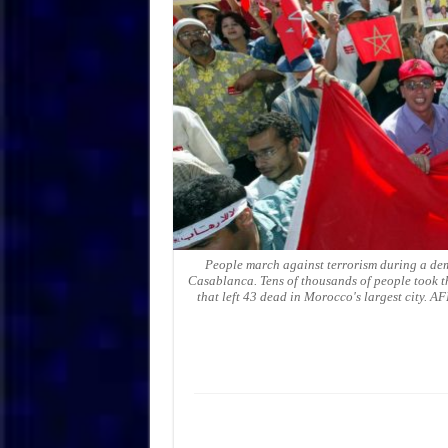
People march against terrorism during a de
Casablanca. Tens of thousands of people took th
that left 43 dead in Morocco's largest c