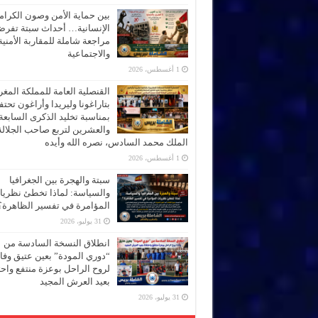
بين حماية الأمن وصون الكرام
الإنسانية… أحداث سبتة تفر
مراجعة شاملة للمقاربة الأمنية
والاجتماعية
1 أغسطس، 2026
القنصلية العامة للمملكة المغر
بتاراغونا وليريدا وأراغون تحت
بمناسبة تخليد الذكرى السابعة
والعشرين لتربع صاحب الجلالة
الملك محمد السادس، نصره الله وأيده
1 أغسطس، 2026
سبتة والهجرة بين الجغرافيا
والسياسة: لماذا تخطئ نظري
المؤامرة في تفسير الظاهرة؟
31 يوليو، 2026
انطلاق النسخة السادسة من
“دوري المودة” بعين عتيق وفاء
لروح الراحل بوعزة منتفع واحتف
بعيد العرش المجيد
31 يوليو، 2026