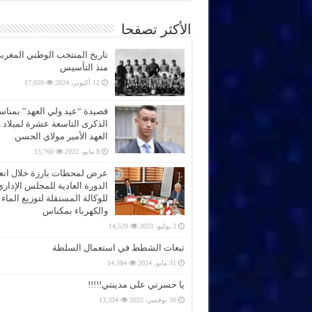
الأكثر تصفحا
تاريخ المنتخب الوطني المغرب
منذ التأسيس
12 أكتوبر، 2024
17,059
قصيدة “عيد ولي العهد” بمناس
الذكرى التاسعة عشرة لميلاد 
العهد الأمير مولاي الحسن
8 مايو، 2022
15,760
عرض لمحطات بارزة خلال انعق
الدورة العادية للمجلس الإداري
للوكالة المستقلة لتوزيع الماء
والكهرباء بمكناس
3 يوليو، 2023
14,529
تبعات الشطط في استعمال السلطة
31 مايو، 2024
14,384
يا حسرتي على مدينتي!!!!!
30 نوفمبر، 2022
13,334