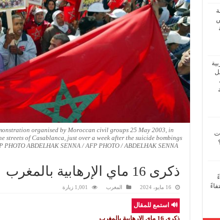
ة
ض
بية
فل
monstration organised by Moroccan civil groups 25 May 2003, in
ات
e streets of Casablanca, just over a week after the suicide bombings
ity. AFP PHOTO ABDELHAK SENNA / AFP PHOTO / ABDELHAK SENNA
ذكرى 16 ماي الإرهابية بالمغرب
ً
اءً
16 مايو، 2024
المغرب
1,001 زيارة
🔊 استمع للمقال
ذكرى 16 ماي الإرهابية بالمغرب