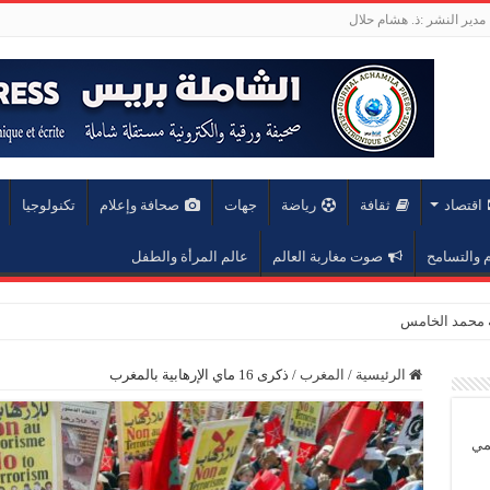
مدير النشر :ذ. هشام حلال
اقتصاد
ثقافة
رياضة
جهات
صحافة وإعلام
تكنولوجيا
والتسامح
صوت مغاربة العالم
عالم المرأة والطفل
الرئيسية
/
المغرب
/
ذكرى 16 ماي الإرهابية بالمغرب
يمي