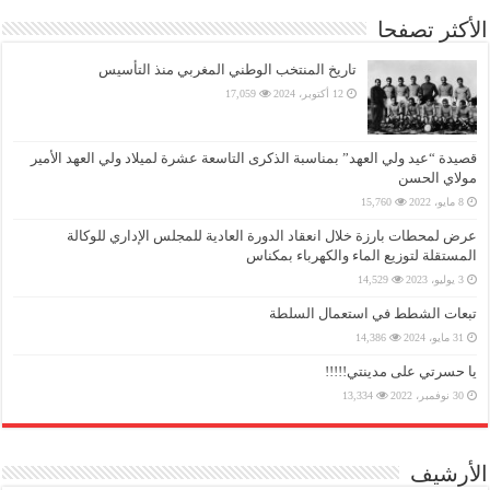
الأكثر تصفحا
تاريخ المنتخب الوطني المغربي منذ التأسيس
12 أكتوبر، 2024
17,059
قصيدة “عيد ولي العهد” بمناسبة الذكرى التاسعة عشرة لميلاد ولي العهد الأمير
مولاي الحسن
8 مايو، 2022
15,760
عرض لمحطات بارزة خلال انعقاد الدورة العادية للمجلس الإداري للوكالة
المستقلة لتوزيع الماء والكهرباء بمكناس
3 يوليو، 2023
14,529
تبعات الشطط في استعمال السلطة
31 مايو، 2024
14,386
يا حسرتي على مدينتي!!!!!
30 نوفمبر، 2022
13,334
الأرشيف