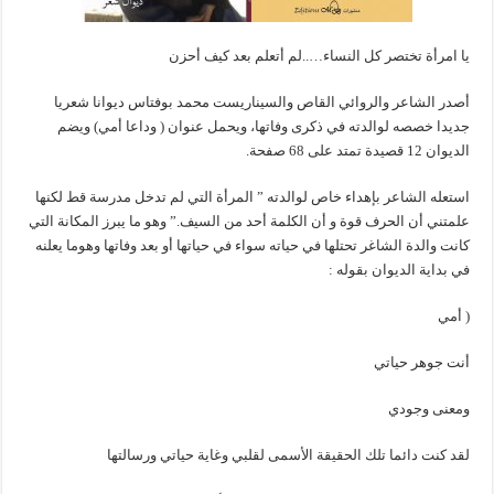
يا امرأة تختصر كل النساء…..لم أتعلم بعد كيف أحزن
أصدر الشاعر والروائي القاص والسيناريست محمد بوفتاس ديوانا شعريا
جديدا خصصه لوالدته في ذكرى وفاتها، ويحمل عنوان ( وداعا أمي) ويضم
الديوان 12 قصيدة تمتد على 68 صفحة.
استعله الشاعر بإهداء خاص لوالدته ” المرأة التي لم تدخل مدرسة قط لكنها
علمتني أن الحرف قوة و أن الكلمة أحد من السيف.” وهو ما يبرز المكانة التي
كانت والدة الشاغر تحتلها في حياته سواء في حياتها أو بعد وفاتها وهوما يعلنه
في بداية الديوان بقوله :
( أمي
أنت جوهر حياتي
ومعنى وجودي
لقد كنت دائما تلك الحقيقة الأسمى لقلبي وغاية حياتي ورسالتها