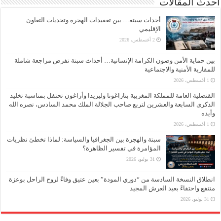
أحدث المقالات
أحداث سبتة… بين تعقيدات الهجرة وتحديات التعاون
الإقليمي
2 أغسطس، 2026
بين حماية الأمن وصون الكرامة الإنسانية… أحداث سبتة تفرض مراجعة شاملة
للمقاربة الأمنية والاجتماعية
1 أغسطس، 2026
القنصلية العامة للمملكة المغربية بتاراغونا وليريدا وأراغون تحتفل بمناسبة تخليد
الذكرى السابعة والعشرين لتربع صاحب الجلالة الملك محمد السادس، نصره الله
وأيده
1 أغسطس، 2026
سبتة والهجرة بين الجغرافيا والسياسة: لماذا تخطئ نظريات
المؤامرة في تفسير الظاهرة؟
31 يوليو، 2026
انطلاق النسخة السادسة من “دوري المودة” بعين عتيق وفاءً لروح الراحل بوعزة
منتفع واحتفاءً بعيد العرش المجيد
31 يوليو، 2026