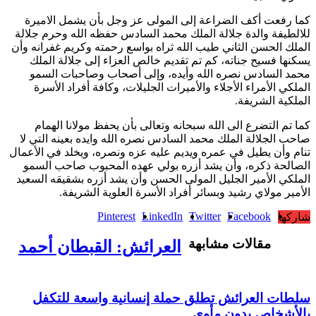
كما رفعت أكف الضراعة إلى المولى عز وجل بأن يشمل الاميرة
للالطيفة والدة جلالة الملك محمد السادس حفظه الله وحرم جلالة
الملك الحسن الثاني طيب الله ثراه بواسع رحمته وكريم غفرانه وأن
يسكنها فسيح جناته، كم تم تقديم خالص العزاء إلى جلالة الملك
محمد السادس نصره الله وأيده، وإلى أصحاب وصاحبات السمو
الملكي الأمراء الأجلاء والأميرات الجليلات، وكافة أفراد الأسرة
الملكية الشريفة.
كما تم التضرع الى الله سبحانه وتعالى بأن يحفظ مولانا الهمام
صاحب الجلالة الملك محمد السادس نصره الله وايده بعينه التي لا
تنام وأن يطيل في عمره ويديم عليه عزه ونصره، ويخلد في الأعمال
الصالحة ذكره، وأن يشد أزره بولي عهده المحبوب صاحب السمو
الملكي الأمير الجليل المولى الحسن وأن يشد أزره بشقيقه السعيد
الأمير مولاي رشيد وبسائر أفراد الأسرة العلوية الشريفة.
Pinterest
LinkedIn
Twitter
Facebook
شاركها
مقالات مشابهة
العرائش: القبطان أحمد
سلطات العرائش تطلق حملة إنسانية واسعة للتكفل
بالأشخاص بدون مأوى