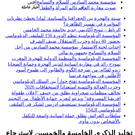
مؤسسة محمد السادس للسلام والتسامح
إفني
أخبار عاجلة
صوت مغاربة العالم
عالم المرأة والطفل
سبتة والهجرة بين الجغرافيا والسياسة: لماذا تخطئ نظريات
المؤامرة في تفسير الظاهرة؟
الرباط – تتويج أكاديمي جديد بجامعة محمد الخامس
المؤسسة الدبلوماسية تنظم الدورة 156 للملتقى الدبلوماسي
بحضور 40 دولة وحزب الاستقلال ضيف الشرف
إحداث لجنة الاستثمار بمؤسسة محمد السادس من أجل
السلام والتسامح بجمهورية مالي
المؤسسة الدبلوماسية والمنظمة الدولية للهجرة: المغرب
نموذج رائد في مقاربة إنسانية لتدبير الهجرة وحماية الضحايا
زيدو لقدّام: من صرخة الگوم والطابور إلى طموح أسود
الأطلس في مواجهة فرنسا
المؤسسة الدبلوماسية تفتح حواراً بين السلك الدبلوماسي
وحزب العدالة والتنمية استعداداً لاستحقاقات 2026
تحالف منظمات صحراوية يطلق من جنيف “إعلان طفولة
إفريقيا المسروقة” ويدعو لتعزيز حماية الأطفال من التجنيد
المؤسسة الدبلوماسية تستضيف إدريس لشكر في الملتقى
الدبلوماسي الـ154
سلطات العرائش تطلق حملة إنسانية واسعة للتكفل
بالأشخاص بدون مأوى
تخليد الذكرى الخامسة والخمسين لاسترجاع