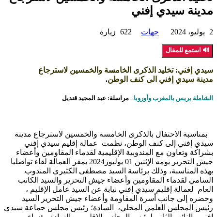
مدينة سيدي إفني
2 يوليو، 2024
جهات
622 زيارة
🔊 استمع للمقال
سيدي إفني: تخليد الذكرى الخامسة والخمسين لاسترجاع
مدينة
سيدي إفني الى كنف الوطن
.
الشاملة بريس بالمغرب وأوروبا
– مراسلة: عبد المجيد قنديل
بمناسبة الاحتفال بالذكرى الخامسة والخمسين لاسترجاع مدينة
سيدي إفني إلى كنف الوطن، نظمت عمالة إقليم سيدي إفني
بشراكة وتعاون مع المندوبية الإقليمية لقدماء المقاومين وأعضاء
جيش التحرير يومه الإثنين 01 يوليوز2024 بمقر العمالة لقاء تواصليا
بهذه المناسبة، وذلك برئاسة السيد مصطفى الكثيري المندوب
السامي لقدماء المقاومين وأعضاء جيش التحرير والسيد الكاتب
العام لعمالة إقليم سيدي إفني نيابة عن السيد عامل الإقليم ،
وحضره إلى جانب أسرة المقاومة وأعضاء جيش التحرير السيد
رئيس المجلس العلمي المحلي، السادة؛ رئيس مجلس جماعة سيدي
افني والنائب الثاني لرئيس المجلس الإقليمي والسادة رؤساء