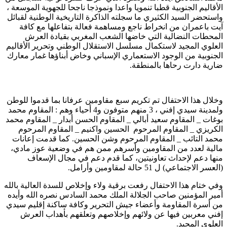
الأقاليم الجنوبية قطبا تنمويا واعدا ونموذجا ناجحا للجهوية الموسعة ،
واستحضر السيد الكثيري ما سجلته الذاكرة التاريخية الوطنية لقبائل
آيت باعمران من انخراط ناجع ومساهمة فعالة بتفاعلها مع كافة
المحطات النضالية التي خاضها الشعب المغربي بقيادة العرش
العلوي المجيد لاستكمال مسلسل الاستقلال الوطني وتحرير الأقاليم
الجنوبية من الوجود الاستعماري الإسباني وخاض أبناؤها غمار معارك
ضارية دارت رحاها بالمنطقة.
وخلال هذا الاحتفال تم تكريم سبع مقاومين عرفانا بما قدموا للوطن
ولمدينة سيدي إفني ، 3 منهم متوفون و4 أحياء وهم : المقاوم محمد
بوغات _ المقاوم سعيد أبالي _ المقاوم الحسن أبدار _ المقاوم محمد
الكريزي _ المقاوم المرحوم الحسين واكنيم _ المقاوم المرحوم
محمد التائب _ المقاوم المرحوم وشن الحسين. كما قدمت إعانات
مالية لعدد من المقاومين وأسرهم ممن هم في وضعية عوز مادي،
منها دعم لإحداث تعاونيتين، كما قدم دعم في مجال الإسعاف
(العسر الاجتماعي) ل 51 حالة لمقاومين وأرامل.
وفي ختام هذا الاحتفال رفعت برقية ولاء وإخلاص للسدة العالية بالله
أمير المؤمنين صاحب الجلالة الملك محمد السادس نصره الله وأيده
من أسرة المقاومة وأعضاء جيش التحرير وكافة ساكنة إقليم سيدي
إفني معربين فيها عن ولائهم وإخلاصهم وتعلقهم بأهداب العرش
العلوي المجيد.