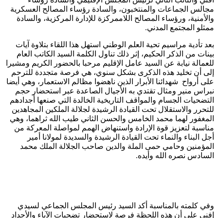
مجالس الجماعات والمنتخبون، والسادة رؤساء المصالح العسكرية
والأمنية، ورؤساء المصالح اللاممركزة للإدارة المركزية، والسادة
ممثلو المجتمع المدني.
بعد تأدية مراسيم تحية العلم الوطني استهل هذا اللقاء بتلاوة آيات
بينات من الذكر الحكيم، إثر ذلك تناول الكلمة السيد الكاتب العام
للعمالة نيابة عن السيد عامل الإقليم مرحبا بالحضور الكريم ومشيرا
إلى أن تخليد هذه الذكرى بشكل سنوي، هي فرصة متجددة للترحم
على أرواح شهدائنا الأبرار الذين ناهضوا مظالم الاستعمار، وهي أيضا
نبراس منير ومثال تقتدي به الأجيال الصاعدة عبر استحضار حجم
التضحيات الجسام والمواقف التاريخية الخالدة التي صنعها أجدادهم
للتحرر والاستقلال تحت القيادة الرشيدة لجلالة الملكين المجاهدين
المغفور لهما محمد الخامس والحسن الثاني طيب الله ثراهما، وهي
مناسبة لتعزيز قوة الإرادة واستنهاض الهمم لمواصلة المعركة من
أجل البناء والنماء تحت القيادة الرشيدة والسديدة لمولانا أمير
المؤمنين وحامي حمى الملة والدين صاحب الجلالة الملك محمد
السادس نصره الله وأيده.
وفي كلمته بالمناسبة أكد السيد رئيس المجلس الجماعي لسيدي
إفني على أن هذه اللحظة فرصة لاستحضار تضحيات الآباء والأجداد