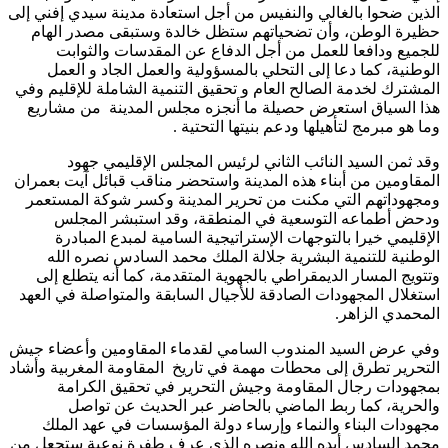
الذين ضحوا بالغالي والنفيس من أجل استعادة مدينة سيدي إفني إلى
حظيرة الوطن، وأن تضحياتهم ستظل خالدة وستبقى مصدر الهام
للجميع ودافعا للعمل من أجل الدفاع عن المقدسات والثوابت
الوطنية، كما دعا إلى التحلي بالمسؤولية والعمل الجاد و العمل
المشترك لخدمة الصالح العام و تحقيق التنمية الشاملة للإقليم وفي
هذا السياق استعرض حصيلة ما أنجزه مجلس المدينة من مشاريع
وما هو مبرمج لتأهيلها ودعم بنيتها التحتية .
وقد ثمن السيد النائب الثاني لرئيس المجلس الإقليمي جهود
المقاومين من أبناء هذه المدينة واستحضر مناقب قبائل آيت بعمران
ومجهوداتهم التي مكنت من تحرير المدينة وكسر شوكة المستعمر
ودحض أطماعه التوسعية في المنطقة، وقد استبشر المجلس
الإقليمي خيرا بالتوجهات الإستراتيجية السامية لمبدع المبادرة
الوطنية للتنمية البشرية جلالة الملك محمد السادس نصره الله
وتتويج المسار الديمقراطي بالجهوية المتقدمة، كما أنه يتطلع إلى
استغلال المجهودات الصادقة للأجيال السابقة والمتواصلة في العهد
المحمدي الزاهر.
وفي عرض السيد المندوب السامي لقدماء المقاومين وأعضاء جيش
التحرير تطرق إلى محطات مهمة في تاريخ المقاومة المغربية وأشاد
بمجهودات رجال المقاومة وجيش التحرير في تحقيق الكرامة
والحرية، كما ربط الماضي بالحاضر عبر الحديث عن تواصل
مجهودات البناء والنماء وإرساء دولة المؤسسات في عهد الملك
محمد السادس أيده الله ونصره الذي عرف طفرة نوعية ستجعل من