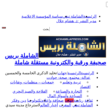
الرئيسية
الشاملة تيفي
سياسة المؤسسة الاعلامية
مدير النشر :ذ. هشام حلال
الشاملة بريس
صحيفة ورقية والكترونية مستقلة شاملة
الرئيسية
الرئيسية
/
جهات
/
تخليد الذكرى الخامسة والخمسين
عدالة- مجتمع- صحة- حوادت
تربية وتعليم
جمعيات – منظمات- ونقابات
اقتصاد
التجارة والصناعة
الفلاحة والصيد البحري
السياحة وأسواق المال
ثقافة
رياضة
جهات
صحافة وإعلام
تكنولوجيا
دين وفكر
الشاملة تيفي
المغرب
أخبار العالم
لاسترجاع مدينة سيدي