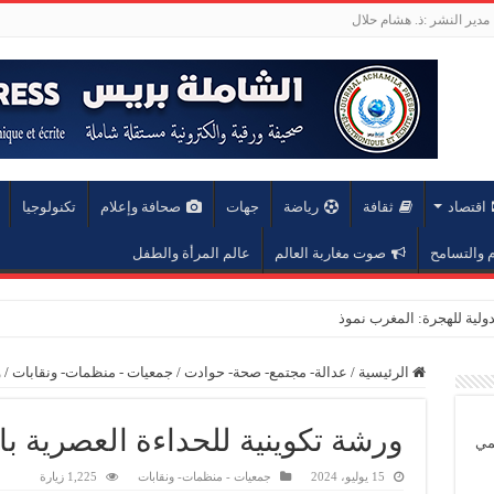
مدير النشر :ذ. هشام حلال
اقتصاد
ثقافة
رياضة
جهات
صحافة وإعلام
تكنولوجيا
والتسامح
صوت مغاربة العالم
عالم المرأة والطفل
لية للهجرة: المغرب نموذج رائد في مقاربة إنسا
الرئيسية
/
عدالة- مجتمع- صحة- حوادت
/
جمعيات - منظمات- ونقابات
/
و
ورشة تكوينية للحداءة العصرية بال
يمي
15 يوليو، 2024
جمعيات - منظمات- ونقابات
1,225 زيارة