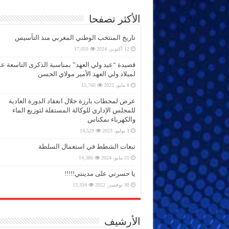
الأكثر تصفحا
تاريخ المنتخب الوطني المغربي منذ التأسيس
12 أكتوبر، 2024
17,059
قصيدة “عيد ولي العهد” بمناسبة الذكرى التاسعة 
لميلاد ولي العهد الأمير مولاي الحسن
8 مايو، 2022
15,760
عرض لمحطات بارزة خلال انعقاد الدورة العادية
للمجلس الإداري للوكالة المستقلة لتوزيع الماء
والكهرباء بمكناس
3 يوليو، 2023
14,529
تبعات الشطط في استعمال السلطة
31 مايو، 2024
14,386
يا حسرتي على مدينتي!!!!!
30 نوفمبر، 2022
13,334
الأرشيف