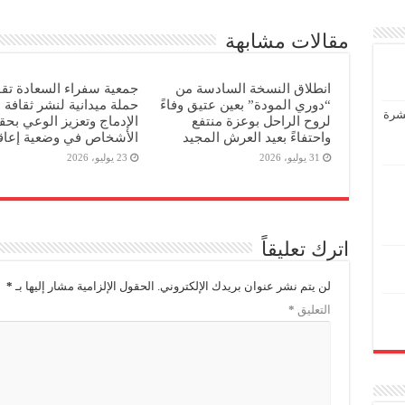
مقالات مشابهة
انطلاق النسخة السادسة من
جمعية سفراء السعادة تقو
“دوري المودة” بعين عتيق وفاءً
حملة ميدانية لنشر ثقافة
عشرة
لروح الراحل بوعزة منتفع
الإدماج وتعزيز الوعي بح
واحتفاءً بعيد العرش المجيد
الأشخاص في وضعية إعاق
31 يوليو، 2026
23 يوليو، 2026
اترك تعليقاً
لن يتم نشر عنوان بريدك الإلكتروني.
الحقول الإلزامية مشار إليها بـ
*
التعليق
*