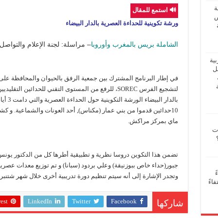
ة
🔊 استمع للمقال
ض
ورشة تكوينية للحداءة العصرية بالدار البيضاء
الشاملة بريس بالمغرب وأوروبا
– مراسلة: لجنة الإعلام والتواصل
بية
فل
لتشجيع الفرس SOREC، للرفع من المستوى التقني للحدائين 
10حدائين قدموا من بني عمار (مكناس), أحد العونات والشماعية. و ك
ماي بمركز مراكش.
ات
تضمن هذا التكوين دروسا نظرية و تطبيقية أطرها كل من الدكتور يونس
جبور(حداء خاص ببوزنيقة) وعلي بردود (سبانا) و تم توزيع معدات عصري
ً
وتجدر الإشارة إلى أنه سيتم تنظيم دورة تدريبية أخرى خلال شهر شتنبر 
اءً
est
LinkedIn
Twitter
Facebook
شاركها