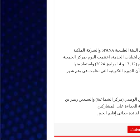
في إطار البرنامج المشترك بين جمعية الرفق بالحيوان والمحافظة على البيئة الطبيعية SPANA والشركة الملكية
التقليديين لخيليات الخدمة، اختتمت اليوم بمركز الجمعية
بالدار البيضاء الورشة التكوينية حول الحداءة العصرية والتي دامت 3 أيام (12, 13 و 14 يوليوز 2024) واستفاد منها
شأن الدورة التكوينية التي نظمت في متم شهر
 الوصبي (مركز الشماعية) والسيدين زهير بن
ة للحداءة على المشاركين.
لفائدة حدائي إقليم الحوز.
Pinter