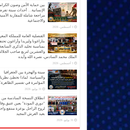
بين حماية الأمن وصون الكرام
الإنسانية… أحداث سبتة تفر
مراجعة شاملة للمقاربة الأمنية
والاجتماعية
1 أغسطس، 2026
القنصلية العامة للمملكة المغر
بتاراغونا وليريدا وأراغون تحت
بمناسبة تخليد الذكرى السابعة
والعشرين لتربع صاحب الجلالة
الملك محمد السادس، نصره الله وأيده
1 أغسطس، 2026
سبتة والهجرة بين الجغرافيا
والسياسة: لماذا تخطئ نظري
المؤامرة في تفسير الظاهرة؟
31 يوليو، 2026
انطلاق النسخة السادسة من
“دوري المودة” بعين عتيق وفاء
لروح الراحل بوعزة منتفع واحتف
بعيد العرش المجيد
31 يوليو، 2026