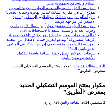
السلام والتسامح بجمهورية مالي
المؤسسة الدبلوماسية والمنظمة الدولية للهجرة: المغرب
نموذج رائد في مقاربة إنسانية لتدبير الهجرة وحماية الضحايا
زيدو لقدّام: من صرخة الگوم والطابور إلى طموح أسود
الأطلس في مواجهة فرنسا
المؤسسة الدبلوماسية تفتح حواراً بين السلك الدبلوماسي
وحزب العدالة والتنمية استعداداً لاستحقاقات 2026
تحالف منظمات صحراوية يطلق من جنيف “إعلان طفولة
إفريقيا المسروقة” ويدعو لتعزيز حماية الأطفال من التجنيد
المؤسسة الدبلوماسية تستضيف إدريس لشكر في الملتقى
الدبلوماسي الـ154
سلطات العرائش تطلق حملة إنسانية واسعة للتكفل
بالأشخاص بدون مأوى
الرئيسية
/
الثقافة والفن
/
مكوار يفتتح الموسم التشكيلي الجديد
بمعرض ‘الطريق”
مكوار يفتتح الموسم التشكيلي الجديد
بمعرض ‘الطريق”
2 سبتمبر، 2024
الثقافة والفن
728 زيارة