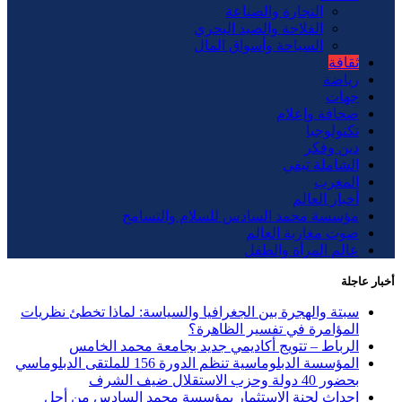
التجارة والصناعة
الفلاحة والصيد البحري
السياحة وأسواق المال
ثقافة
رياضة
جهات
صحافة وإعلام
تكنولوجيا
دين وفكر
الشاملة تيفي
المغرب
أخبار العالم
مؤسسة محمد السادس للسلام والتسامح
صوت مغاربة العالم
عالم المرأة والطفل
أخبار عاجلة
سبتة والهجرة بين الجغرافيا والسياسة: لماذا تخطئ نظريات
المؤامرة في تفسير الظاهرة؟
الرباط – تتويج أكاديمي جديد بجامعة محمد الخامس
المؤسسة الدبلوماسية تنظم الدورة 156 للملتقى الدبلوماسي
بحضور 40 دولة وحزب الاستقلال ضيف الشرف
إحداث لجنة الاستثمار بمؤسسة محمد السادس من أجل