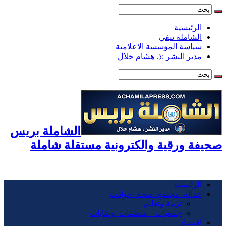
الرئيسية
الشاملة تيفي
سياسة المؤسسة الاعلامية
مدير النشر :ذ. هشام حلال
الشاملة بريس
صحيفة ورقية والكترونية مستقلة شاملة
الرئيسية
عدالة- مجتمع- صحة- حوادت
تربية وتعليم
جمعيات – منظمات- ونقابات
اقتصاد