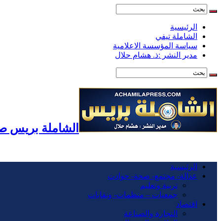
الرئيسية
الشاملة تيفي
سياسة المؤسسة الاعلامية
مدير النشر :ذ. هشام حلال
الشاملة بريس صح
الرئيسية
عدالة- مجتمع- صحة- حوادت
تربية وتعليم
جمعيات – منظمات- ونقابات
اقتصاد
التجارة والصناعة