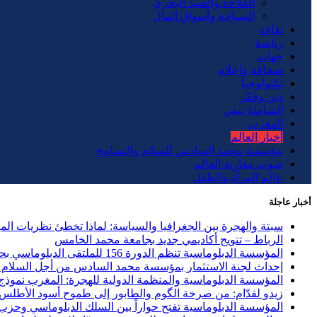
الفلاحة والصيد البحري
السياحة وأسواق المال
ثقافة
رياضة
جهات
صحافة وإعلام
تكنولوجيا
دين وفكر
الشاملة تيفي
المغرب
أخبار العالم
مؤسسة محمد السادس للسلام والتسامح
صوت مغاربة العالم
عالم المرأة والطفل
أخبار عاجلة
سبتة والهجرة بين الجغرافيا والسياسة: لماذا تخطئ نظريات ال
الرباط – تتويج أكاديمي جديد بجامعة محمد الخامس
المؤسسة الدبلوماسية تنظم الدورة 156 للملتقى الدبلوماسي بحضور 40 دولة وحزب الاستقلال ضيف الشرف
إحداث لجنة الاستثمار بمؤسسة محمد السادس من أجل السلام و
المؤسسة الدبلوماسية والمنظمة الدولية للهجرة: المغرب نموذج ر
زيدو لقدّام: من صرخة الگوم والطابور إلى طموح أسود الأطلس
المؤسسة الدبلوماسية تفتح حواراً بين السلك الدبلوماسي وحزب العد