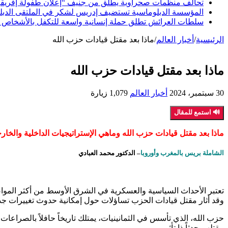
تحالف منظمات صحراوية يطلق من جنيف “إعلان طفولة إفريقيا ا
المؤسسة الدبلوماسية تستضيف إدريس لشكر في الملتقى الدبلوما
سلطات العرائش تطلق حملة إنسانية واسعة للتكفل بالأشخاص 
الرئيسية
/
أخبار العالم
/
ماذا بعد مقتل قيادات حزب الله
ماذا بعد مقتل قيادات حزب الله
30 سبتمبر، 2024
أخبار العالم
1,079 زيارة
🔊 استمع للمقال
ماذا بعد مقتل قيادات حزب الله وماهي الإستراتيجيات الداخلية والخار
الشاملة بريس بالمغرب وأوروبا
– الدكتور محمد العبادي
تعتبر الأحداث السياسية والعسكرية في الشرق الأوسط من أكثر المواضيع تع
وقد أثار مقتل قيادات الحزب تساؤلات حول إمكانية حدوث تغييرات جذ
حزب الله، الذي تأسس في الثمانينيات، يمتلك تاريخاً حافلاً بالصراعات
مقتلهم حدثاً ذا تأثير .