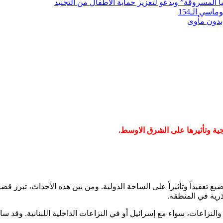
لمسروقة” ويدعو لتعزيز حماية الأطفال من التجنيد
سي الـ154
بدون مأوى
جية وتأثيرها على الشرق الاوسط.
قيداً وتأثيراً على الساحة الدولية. ومن بين هذه الأحداث، تبرز قضية حز
رية في المنطقة.
 والنزاعات، سواء مع إسرائيل أو في النزاعات الداخلية اللبنانية. وقد