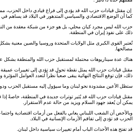
إن مقتل قيادات حزب الله قد يؤدي إلى فراغ قيادي داخل الحزب، مما 
كما أن الوضع الاقتصادي والسياسي المتدهور في البلاد قد يساهم في ت
حزب الله ليس مجرد كيان محلي، بل هو جزء من شبكة معقدة من التحالفات 
ذلك على نفوذ إيران في المنطقة.
تُعتبر القوى الكبرى مثل الولايات المتحدة وروسيا والصين معنية بشك
مصالحها.
هناك عدة سيناريوهات محتملة لمستقبل حزب الله والمنطقة بشكل عام. ق
مقتل قيادات حزب الله يمثل نقطة تحول قد تؤدي إلى تغييرات عميقة في
ذلك، فإن توقع النتائج النهائية يبقى صعباً نظراً لتعدد العوامل المؤثرة 
ستظل الأعين مشدودة نحو لبنان وما سيؤول إليه مستقبل الحزب ودوره
مقتل قيادات حزب الله قد يُثير توترات جديدة في المنطقة، خاصةً إذا
يمكن أن يُعقد جهود السلام ويزيد من حالة عدم الاستقرار.
وبالأخص أن الشعب اللبناني يعاني بالفعل من أزمات اقتصادية واجتماعي
الحزب قد تؤدي إلى تفاقم الأزمات الإنسانية في البلاد.
قد تفتح هذه الأحداث الباب أمام تغييرات سياسية داخل لبنان.