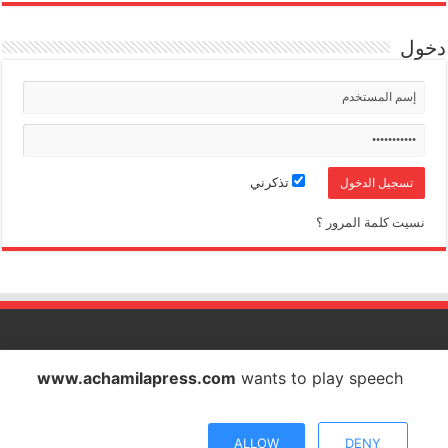
دخول
تذكرني
نسيت كلمة المرور ؟
الشاملة بريس تصدر عن شركة الشاملة بريس للاتصال والاشهار
www.achamilapress.com
wants to play speech
IF : 18734372 - CNSS : 4709939 - RC : 40517 - PATENTE : 17040538
E-mail : achamilapress@gmail.com
ALLOW
DENY