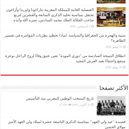
القنصلية العامة للمملكة المغربية بتاراغونا وليريدا وأراغون
تحتفل بمناسبة تخليد الذكرى السابعة والعشرين لتربع
صاحب الجلالة الملك محمد السادس، نصره الله وأيده
1 أغسطس، 2026
سبتة والهجرة بين الجغرافيا والسياسة: لماذا تخطئ نظريات المؤامرة في تفسير
الظاهرة؟
31 يوليو، 2026
انطلاق النسخة السادسة من “دوري المودة” بعين عتيق وفاءً لروح الراحل بوعزة
منتفع واحتفاءً بعيد العرش المجيد
31 يوليو، 2026
الأكثر تصفحا
تاريخ المنتخب الوطني المغربي منذ التأسيس
12 أكتوبر، 2024
17,059
قصيدة “عيد ولي العهد” بمناسبة الذكرى التاسعة عشرة لميلاد ولي العهد الأمير
مولاي الحسن