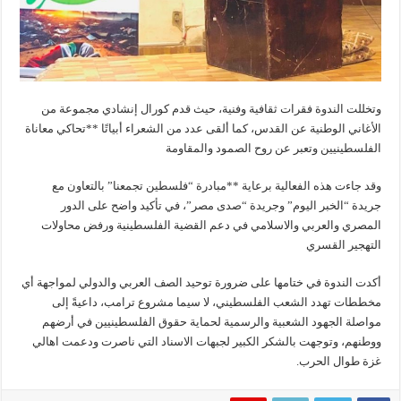
وتخللت الندوة فقرات ثقافية وفنية، حيث قدم كورال إنشادي مجموعة من
الأغاني الوطنية عن القدس، كما ألقى عدد من الشعراء أبياتًا **تحاكي معاناة
الفلسطينيين وتعبر عن روح الصمود والمقاومة
وقد جاءت هذه الفعالية برعاية **مبادرة “فلسطين تجمعنا” بالتعاون مع
جريدة “الخبر اليوم” وجريدة “صدى مصر”، في تأكيد واضح على الدور
المصري والعربي والاسلامي في دعم القضية الفلسطينية ورفض محاولات
التهجير القسري
أكدت الندوة في ختامها على ضرورة توحيد الصف العربي والدولي لمواجهة أي
مخططات تهدد الشعب الفلسطيني، لا سيما مشروع ترامب، داعيةً إلى
مواصلة الجهود الشعبية والرسمية لحماية حقوق الفلسطينيين في أرضهم
ووطنهم، وتوجهت بالشكر الكبير لجبهات الاسناد التي ناصرت ودعمت اهالي
غزة طوال الحرب.