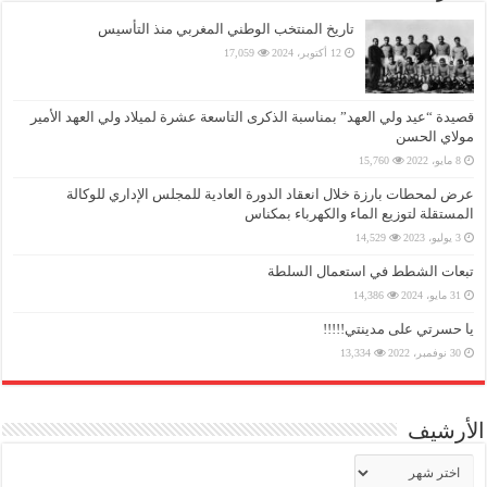
تاريخ المنتخب الوطني المغربي منذ التأسيس
12 أكتوبر، 2024
17,059
قصيدة “عيد ولي العهد” بمناسبة الذكرى التاسعة عشرة لميلاد ولي العهد الأمير
مولاي الحسن
8 مايو، 2022
15,760
عرض لمحطات بارزة خلال انعقاد الدورة العادية للمجلس الإداري للوكالة
المستقلة لتوزيع الماء والكهرباء بمكناس
3 يوليو، 2023
14,529
تبعات الشطط في استعمال السلطة
31 مايو، 2024
14,386
يا حسرتي على مدينتي!!!!!
30 نوفمبر، 2022
13,334
الأرشيف
الأرشيف