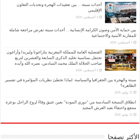
أحداث سبتة… بين تعقيدات الهجرة وتحديات التعاون
الإقليمي
2 أغسطس، 2026
بين حماية الأمن وصون الكرامة الإنسانية… أحداث سبتة تفرض مراجعة شاملة
للمقاربة الأمنية والاجتماعية
1 أغسطس، 2026
القنصلية العامة للمملكة المغربية بتاراغونا وليريدا وأراغون
تحتفل بمناسبة تخليد الذكرى السابعة والعشرين لتربع
صاحب الجلالة الملك محمد السادس، نصره الله وأيده
1 أغسطس، 2026
سبتة والهجرة بين الجغرافيا والسياسة: لماذا تخطئ نظريات المؤامرة في تفسير
الظاهرة؟
31 يوليو، 2026
انطلاق النسخة السادسة من “دوري المودة” بعين عتيق وفاءً لروح الراحل بوعزة
منتفع واحتفاءً بعيد العرش المجيد
31 يوليو، 2026
الأكثر تصفحا