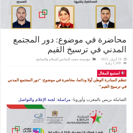
محاضرة في موضوع: دور المجتمع
المدني في ترسيخ القيم
24 أبريل، 2025
مؤسسة محمد السادس للسلام والتسامح
1,169 زيارة
استمع للمقال
تنظم المبادرة الوطن أولا ودائما، محاضرة في موضوع: “دور المجتمع المدني
في ترسيخ القيم”
الشاملة بريس بالمغرب وأوروبا-
مراسلة: لجنة الإعلام والتواصل