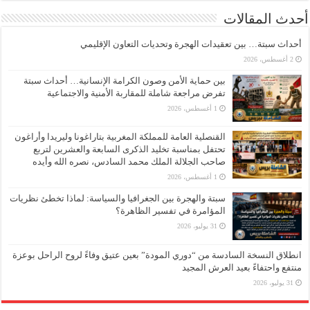
أحدث المقالات
أحداث سبتة… بين تعقيدات الهجرة وتحديات التعاون الإقليمي
2 أغسطس، 2026
بين حماية الأمن وصون الكرامة الإنسانية… أحداث سبتة
تفرض مراجعة شاملة للمقاربة الأمنية والاجتماعية
1 أغسطس، 2026
القنصلية العامة للمملكة المغربية بتاراغونا وليريدا وأراغون
تحتفل بمناسبة تخليد الذكرى السابعة والعشرين لتربع
صاحب الجلالة الملك محمد السادس، نصره الله وأيده
1 أغسطس، 2026
سبتة والهجرة بين الجغرافيا والسياسة: لماذا تخطئ نظريات
المؤامرة في تفسير الظاهرة؟
31 يوليو، 2026
انطلاق النسخة السادسة من “دوري المودة” بعين عتيق وفاءً لروح الراحل بوعزة
منتفع واحتفاءً بعيد العرش المجيد
31 يوليو، 2026