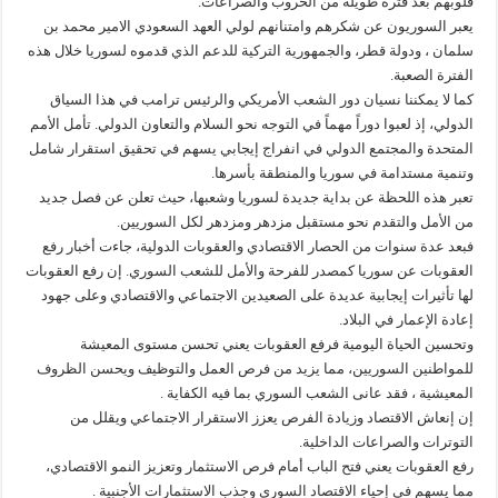
قلوبهم بعد فترة طويلة من الحروب والصراعات.
يعبر السوريون عن شكرهم وامتنانهم لولي العهد السعودي الامير محمد بن
سلمان ، ودولة قطر، والجمهورية التركية للدعم الذي قدموه لسوريا خلال هذه
الفترة الصعبة.
كما لا يمكننا نسيان دور الشعب الأمريكي والرئيس ترامب في هذا السياق
الدولي، إذ لعبوا دوراً مهماً في التوجه نحو السلام والتعاون الدولي. تأمل الأمم
المتحدة والمجتمع الدولي في انفراج إيجابي يسهم في تحقيق استقرار شامل
وتنمية مستدامة في سوريا والمنطقة بأسرها.
تعبر هذه اللحظة عن بداية جديدة لسوريا وشعبها، حيث تعلن عن فصل جديد
من الأمل والتقدم نحو مستقبل مزدهر ومزدهر لكل السوريين.
فبعد عدة سنوات من الحصار الاقتصادي والعقوبات الدولية، جاءت أخبار رفع
العقوبات عن سوريا كمصدر للفرحة والأمل للشعب السوري. إن رفع العقوبات
لها تأثيرات إيجابية عديدة على الصعيدين الاجتماعي والاقتصادي وعلى جهود
إعادة الإعمار في البلاد.
وتحسين الحياة اليومية فرفع العقوبات يعني تحسن مستوى المعيشة
للمواطنين السوريين، مما يزيد من فرص العمل والتوظيف ويحسن الظروف
المعيشية ، فقد عانى الشعب السوري بما فيه الكفاية .
إن إنعاش الاقتصاد وزيادة الفرص يعزز الاستقرار الاجتماعي ويقلل من
التوترات والصراعات الداخلية.
رفع العقوبات يعني فتح الباب أمام فرص الاستثمار وتعزيز النمو الاقتصادي،
مما يسهم في إحياء الاقتصاد السوري وجذب الاستثمارات الأجنبية .