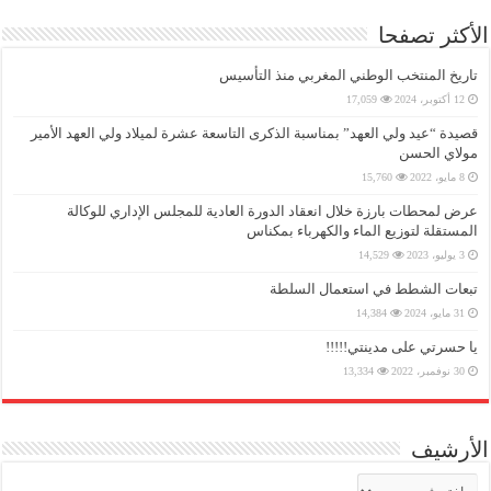
الأكثر تصفحا
تاريخ المنتخب الوطني المغربي منذ التأسيس
12 أكتوبر، 2024
17,059
قصيدة “عيد ولي العهد” بمناسبة الذكرى التاسعة عشرة لميلاد ولي العهد الأمير
مولاي الحسن
8 مايو، 2022
15,760
عرض لمحطات بارزة خلال انعقاد الدورة العادية للمجلس الإداري للوكالة
المستقلة لتوزيع الماء والكهرباء بمكناس
3 يوليو، 2023
14,529
تبعات الشطط في استعمال السلطة
31 مايو، 2024
14,384
يا حسرتي على مدينتي!!!!!
30 نوفمبر، 2022
13,334
الأرشيف
الأرشيف