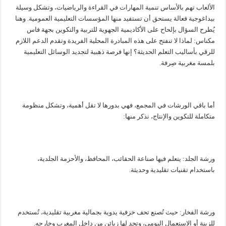
الألعاب تهم بالأساس تنمية المهارات في القراءة والرياضيات، وتشكل وسيلة
بيداغوجية فعالة يستحق أن تستفيد منها المؤسسات التعليمية العمومية. وهنا
يُطرح السؤال بإلحاح على الأكاديمية الجهوية للتربية والتكوين بجهة فاس
مكناس: لماذا لا تنفتح على هذه المبادرة المحلية الفريدة وتقدم الدعم اللازم
للرقي بأساليب التعلم الحديثة؟ إنها فرصة ذهبية لتجديد الوسائل التعليمية
بلمسة مغربية صِرفة.
أما باقي الورشات في المجمع، فهي بدورها لا تقل أهمية، وتشكل منظومة
متكاملة للتكوين والإنتاج، نذكر منها:
ورشة الجلد: يتعلم فيها صناعة الحقائب، المحافظ، والأحزمة الجلدية،
باستخدام تقنيات تقليدية وحديثة.
ورشة الفخار: حيث تُصنع تحف خزفية يدوية بجمالية مغربية تقليدية، تُستخدم
للزينة أو الاستعمال اليومي، وتجد لها زبائن من داخل المغرب وخارجه.