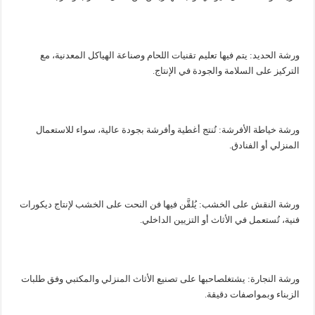
ورشة الحديد: يتم فيها تعليم تقنيات اللحام وصناعة الهياكل المعدنية، مع
التركيز على السلامة والجودة في الإنتاج.
ورشة خياطة الأفرشة: تُنتج أغطية وأفرشة بجودة عالية، سواء للاستعمال
المنزلي أو الفنادق.
ورشة النقش على الخشب: يُلقَّن فيها فن النحت على الخشب لإنتاج ديكورات
فنية، تُستعمل في الأثاث أو التزيين الداخلي.
ورشة النجارة: يشتغلصاحبها على تصنيع الأثاث المنزلي والمكتبي وفق طلبات
الزبناء وبمواصفات دقيقة.