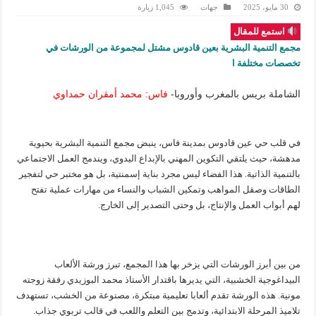
30 مايو، 2025
جهات
1,045 زيارة
استمع للمقال
مجمع التنمية البشرية بعين قادوس مشتل لمجموعة من الورشات في
تخصصات مختلفة ا
الشاملة بريس بالمغرب وأوروبا-
فاس: محمد أمقران حمداوي
في قلب حي عين قادوس بمدينة فاس، ينبض مجمع التنمية البشرية بحيوية
مدهشة، حيث يلتقي التكوين المهني بالإبداع اليدوي، ويندمج العمل الاجتماعي
بالتنمية الذاتية. هذا الفضاء ليس مجرد بناية إسمنتية، بل هو مختبر حي لتفجير
الطاقات وصقل المواهب وتمكين الشباب والنساء من مهارات عملية تفتح
لهم أبواب العمل والإنتاج، بل وحتى التصدير إلى الخارج.
من بين أبرز الورشات التي يزخر بها هذا المجمع، تبرز ورشة الألعاب
البيداغوجية الخشبية، التي يديرها باقتدار الأستاذ محمد البوزيدي رفقة زوجته
مونية. هذه الورشة تقدم ألعابا تعليمية مبتكرة، مصنوعة من الخشب، تستهدف
تلاميذ المرحلة الابتدائية، وتدمج بين التعلم واللعب في قالب تربوي جذاب.