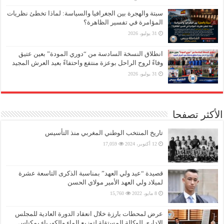
سبتة والهجرة بين الجغرافيا والسياسة: لماذا تخطئ نظريات
المؤامرة في تفسير الظاهرة؟
31 يوليو، 2026
انطلاق النسخة السادسة من “دوري المودة” بعين عتيق
وفاءً لروح الراحل بوعزة منتفع واحتفاءً بعيد العرش المجيد
31 يوليو، 2026
الأكثر تصفحا
تاريخ المنتخب الوطني المغربي منذ التأسيس
12 أكتوبر، 2024
17,059
قصيدة “عيد ولي العهد” بمناسبة الذكرى التاسعة عشرة
لميلاد ولي العهد الأمير مولاي الحسن
8 مايو، 2022
15,760
عرض لمحطات بارزة خلال انعقاد الدورة العادية للمجلس
الإداري للوكالة المستقلة لتوزيع الماء والكهرباء بمكناس