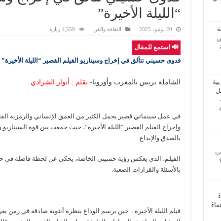
“الليلة الأخيرة”
ة
20 يونيو، 2025
الثقافة والفن
1,559 زيارة
ض
🔊 استمع للمقال
فدوى حسيني تتألق في إخراج وسيناريو الفيلم القصير “الليلة الأخيرة”
الشاملة بريس بالمغرب وأوروبا-
بقلم : أنوار الشرادي
بية
فل
في عمل سينمائي قصير يحمل الكثير من العمق الإنساني والرمزية ال
وإخراج الفيلم القصير “الليلة الأخيرة”، حيث جمعت بين قوة السيناريو 
بالصدق والإبداع.
ات
الفيلم، الذي يعكس رؤية حسيني الخاصة، يحكي عن لحظة فاصلة في حيا
بالأسئلة والقرارات الصعبة.
ً
اءً
فيلم الليلة الأخيرة .. حين يرسم الوداع بنظرة أنثوية صادقة في زمن يغ