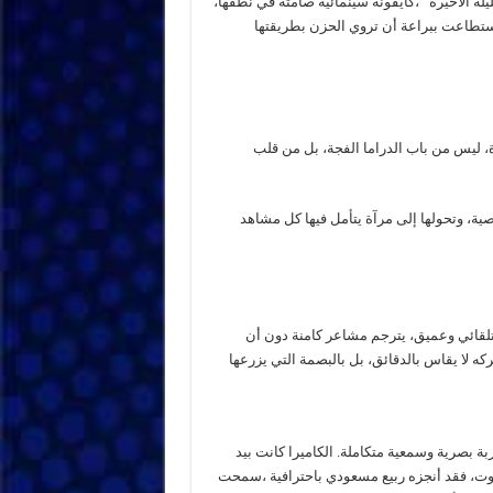
لة الأخيرة “،كأيقونة سينمائية صامتة في نُطقها،
استطاعت ببراعة أن تروي الحزن بطريقتها
رة، ليس من باب الدراما الفجة، بل من قلب
ة، وتحولها إلى مرآة يتأمل فيها كل مشاهد
 تلقائي وعميق، يترجم مشاعر كامنة دون أن
كه لا يقاس بالدقائق، بل بالبصمة التي يزرعها
ة بصرية وسمعية متكاملة. الكاميرا كانت بيد
ت، فقد أنجزه ربيع مسعودي باحترافية ،سمحت