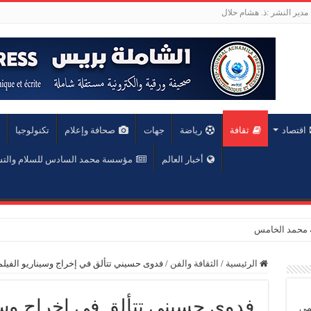
مدير النشر :ذ. هشام حلال
اقتصاد
ثقافة
رياضة
جهات
صحافة وإعلام
تكنولوجيا
أخبار العالم
مؤسسة محمد السادس للسلام والت
عة محمد الخامس
الرئيسية
/
الثقافة والفن
/
فدوى حسيني تتألق في إخراج وسيناريو الفيلم ا
فدوى حسيني تتألق في إخراج وسين
يمي