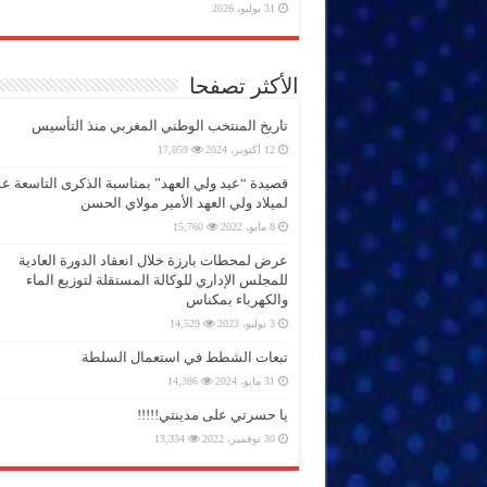
31 يوليو، 2026
الأكثر تصفحا
تاريخ المنتخب الوطني المغربي منذ التأسيس
12 أكتوبر، 2024
17,059
قصيدة “عيد ولي العهد” بمناسبة الذكرى التاسعة 
لميلاد ولي العهد الأمير مولاي الحسن
8 مايو، 2022
15,760
عرض لمحطات بارزة خلال انعقاد الدورة العادية
للمجلس الإداري للوكالة المستقلة لتوزيع الماء
والكهرباء بمكناس
3 يوليو، 2023
14,529
تبعات الشطط في استعمال السلطة
31 مايو، 2024
14,386
يا حسرتي على مدينتي!!!!!
30 نوفمبر، 2022
13,334