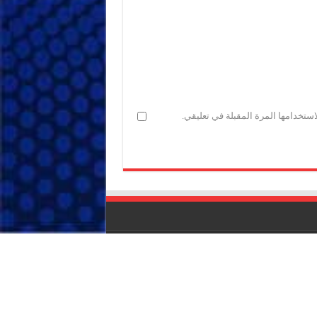
ستخدامها المرة المقبلة في تعليقي.
عن شركة الشاملة بريس للاتصال والاشهار
IF : 18734372 - CNSS : 4709939 - RC : 40517 -
E-mail : acha