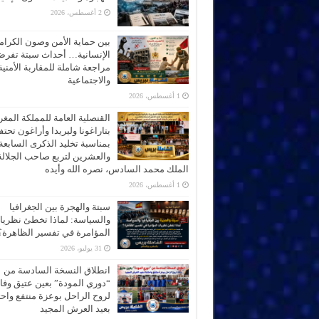
2 أغسطس، 2026
بين حماية الأمن وصون الكرام
الإنسانية… أحداث سبتة تفر
مراجعة شاملة للمقاربة الأمنية
والاجتماعية
1 أغسطس، 2026
القنصلية العامة للمملكة المغر
بتاراغونا وليريدا وأراغون تحت
بمناسبة تخليد الذكرى السابعة
والعشرين لتربع صاحب الجلالة
الملك محمد السادس، نصره الله وأيده
1 أغسطس، 2026
سبتة والهجرة بين الجغرافيا
والسياسة: لماذا تخطئ نظري
المؤامرة في تفسير الظاهرة؟
31 يوليو، 2026
انطلاق النسخة السادسة من
“دوري المودة” بعين عتيق وفاء
لروح الراحل بوعزة منتفع واحتف
بعيد العرش المجيد