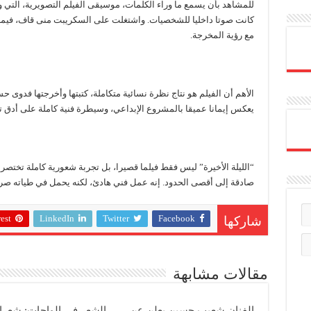
للمشاهد بأن يسمع ما وراء الكلمات، موسيقى الفيلم التصويرية، التي 
كانت صوتا داخليا للشخصيات. واشتغلت على السكريبت منى قاف، فيما 
مع رؤية المخرجة.
الأهم أن الفيلم هو نتاج نظرة نسائية متكاملة، كتبتها وأخرجتها فدوى 
يعكس إيمانا عميقا بالمشروع الإبداعي، وسيطرة فنية كاملة على أدق ت
“الليلة الأخيرة” ليس فقط فيلما قصيرا، بل تجربة شعورية كاملة تختصر
صادقة إلى أقصى الحدود. إنه عمل فني هادئ، لكنه يحمل في طياته صرخة
est
LinkedIn
Twitter
Facebook
شاركها
مقالات مشابهة
الفنان شعيب حسين يعلن عن
الشعر في الواحات: شعرا