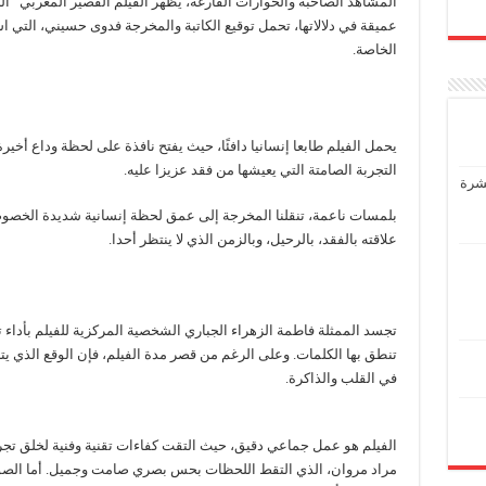
المشاهد الصاخبة والحوارات الفارغة، يظهر الفيلم القصير المغربي “اللي
عميقة في دلالاتها، تحمل توقيع الكاتبة والمخرجة فدوى حسيني، التي 
الخاصة.
يحمل الفيلم طابعا إنسانيا دافئًا، حيث يفتح نافذة على لحظة وداع أخي
التجربة الصامتة التي يعيشها من فقد عزيزا عليه.
عشرة
بلمسات ناعمة، تنقلنا المخرجة إلى عمق لحظة إنسانية شديدة الخصوصي
علاقته بالفقد، بالرحيل، وبالزمن الذي لا ينتظر أحدا.
تجسد الممثلة فاطمة الزهراء الجباري الشخصية المركزية للفيلم بأداء
تنطق بها الكلمات. وعلى الرغم من قصر مدة الفيلم، فإن الوقع الذي يتر
في القلب والذاكرة.
الفيلم هو عمل جماعي دقيق، حيث التقت كفاءات تقنية وفنية لخلق تجرب
مراد مروان، الذي التقط اللحظات بحس بصري صامت وجميل. أما الصو