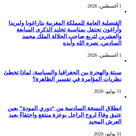
1 أغسطس، 2026
القنصلية العامة للمملكة المغربية بتاراغونا وليريدا
وأراغون تحتفل بمناسبة تخليد الذكرى السابعة
والعشرين لتربع صاحب الجلالة الملك محمد
السادس، نصره الله وأيده
1 أغسطس، 2026
سبتة والهجرة بين الجغرافيا والسياسة: لماذا تخطئ
نظريات المؤامرة في تفسير الظاهرة؟
31 يوليو، 2026
انطلاق النسخة السادسة من “دوري المودة” بعين
عتيق وفاءً لروح الراحل بوعزة منتفع واحتفاءً بعيد
العرش المجيد
31 يوليو، 2026