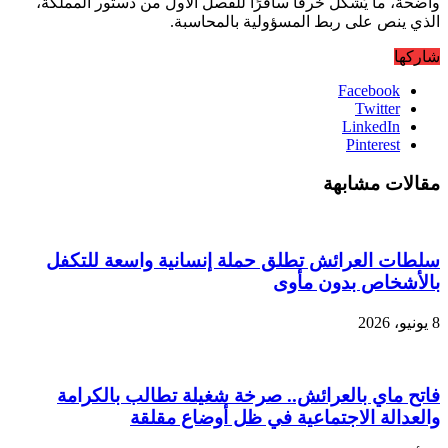
واضحة، ما يُشكل خرقًا سافرًا للفصل الأول من دستور المملكة،
الذي ينص على ربط المسؤولية بالمحاسبة.
شاركها
Facebook
Twitter
LinkedIn
Pinterest
مقالات مشابهة
سلطات العرائش تطلق حملة إنسانية واسعة للتكفل
بالأشخاص بدون مأوى
8 يونيو، 2026
فاتح ماي بالعرائش.. صرخة شغيلة تطالب بالكرامة
والعدالة الاجتماعية في ظل أوضاع مقلقة