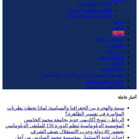
التجارة والصناعة
الفلاحة والصيد البحري
السياحة وأسواق المال
ثقافة
رياضة
جهات
صحافة وإعلام
تكنولوجيا
دين وفكر
الشاملة تيفي
المغرب
أخبار العالم
مؤسسة محمد السادس للسلام والتسامح
صوت مغاربة العالم
عالم المرأة والطفل
أخبار عاجلة
سبتة والهجرة بين الجغرافيا والسياسة: لماذا تخطئ نظريات
المؤامرة في تفسير الظاهرة؟
الرباط – تتويج أكاديمي جديد بجامعة محمد الخامس
المؤسسة الدبلوماسية تنظم الدورة 156 للملتقى الدبلوماسي
بحضور 40 دولة وحزب الاستقلال ضيف الشرف
إحداث لجنة الاستثمار بمؤسسة محمد السادس من أجل