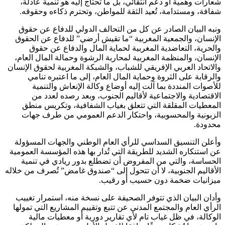
شعارات وهمية أو دعم انتقائي، بل ما تحتاج إليه هو تنمية عادلة،
شفافة، ومستدامة، تُعيد الثقة للمواطن، وتحترم ذكاءه وحقوقه.
ونبه البيان الصادر عن كل من التحالف الدولي للدفاع عن حقوق
الإنسان، والجمعية المغربية “ما تقيش أرضي” للدفاع عن الحقوق
والحرية، التعاضدية المغربية لحماية المال والدفاع عن حقوق
الإنسان، والمنظمة المغربية لمحاربة الرشوة وحمالة المال العام،
والاتحاد العربي الإفريقي للشباب، والشبكة المغربية لحقوق الإنسان
والرقابة على الثروة وحماية المال العام، إلى ما اعتبره تنامي
للأصوات المنددة بما آلت إليه أوضاع وكالة الإنعاش والتنمية
الاقتصادية والاجتماعية لأقاليم الجنوب، وبعد رصده لعدد من
المعطيات المقلقة التي تتعلق بغياب الشفافية، وتكريس منطق
الزبونية والمحسوبية، واحتكار الدعم العمومي من طرف جهات
محدودة.
وأعلن التنسيق السداسي للرأي العام الوطني والجهات المسؤولة
عن استنكاره الشديد للطريقة التي تُدار بها هذه المؤسسة العمومية
الحساسة، والتي من المفروض أن تضطلع بدور ريادي في تنمية
الأقاليم الجنوبية، لا أن تتحول إلى “صندوق غامض” تُصرف من خلاله
ميزانيات ضخمة دون حسيب أو رقيب.
وأدان البيان الذي تتوفر الصحيفة على نسخة منه، استمرار تغييب
الرأي العام والمجتمع المدني عن تتبع وتقييم المشاريع التي تمولها
الوكالة، في ظل غياب تام لأي تقارير دورية أو معطيات مالية