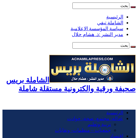
الرئيسية
الشاملة تيفي
سياسة المؤسسة الاعلامية
مدير النشر :ذ. هشام حلال
الشاملة بريس
صحيفة ورقية والكترونية مستقلة شاملة
الرئيسية
عدالة- مجتمع- صحة- حوادت
تربية وتعليم
جمعيات – منظمات- ونقابات
اقتصاد