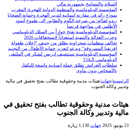
السلام والتسامح بجمهورية مالي
المؤسسة الدبلوماسية والمنظمة الدولية للهجرة: المغرب
نموذج رائد في مقاربة إنسانية لتدبير الهجرة وحماية الضحايا
زيدو لقدّام: من صرخة الگوم والطابور إلى طموح أسود
الأطلس في مواجهة فرنسا
المؤسسة الدبلوماسية تفتح حواراً بين السلك الدبلوماسي
وحزب العدالة والتنمية استعداداً لاستحقاقات 2026
تحالف منظمات صحراوية يطلق من جنيف “إعلان طفولة
إفريقيا المسروقة” ويدعو لتعزيز حماية الأطفال من التجنيد
المؤسسة الدبلوماسية تستضيف إدريس لشكر في الملتقى
الدبلوماسي الـ154
سلطات العرائش تطلق حملة إنسانية واسعة للتكفل
بالأشخاص بدون مأوى
الرئيسية
/
جهات
/
هيئات مدنية وحقوقية تطالب بفتح تحقيق في مالية
وتدبير وكالة الجنوب
هيئات مدنية وحقوقية تطالب بفتح تحقيق في
مالية وتدبير وكالة الجنوب
23 يونيو، 2025
جهات
1,130 زيارة