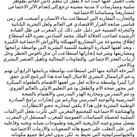
يجب العمل عليها حيث أنه لا يعقل ان ننظم كاس العالم بظواهر
سلبية وممارسات لا مدنية مشينة ترجع إلى إنعدام الأثر الاجتماعي
لمشاريعنا وسياساتنا الاجتماعية
والتجارب المقارنة الني استطاعت بناء الانسان و أصبحت في زمن
قياسي صانعة القرار الاقتصادي في العالم ولعل التجربة اليابانية
والتجرلة الصينية خير دليل على ذلك. إن المغرب في ظل القيادة
الرشيدة لصاحب الجلالة الملك محمد السادس نصره الله استطاع
إطلاق مجموعة من المشاريع المهيكلة والأوراش الاجتماعية الكبيرة
، ونجد أهمها المبادرة الوطنية للتنمية البشرية التي بواسطة برامجها
ومشاريعها وشرعية إنجازاتها استطاعت أن تدق ناقوس الخطر وحل
أزمات العجز الاجتماعي. والتفاوتات المجالية وتأهيل العنصر البشري
وبالاخص
المرحلة الثالثة منها التي استطاعت بواسطة برنامجها الرابع أن تهتم
بدعم الراسمال البشري للاجيال الصاعدة هذا البرنامج الذي حقق
أثرا كبيرا بواسطة تدخلاته لعل من أهمها الاهتمام بالطفولة المبكرة
عبر محور صحة الام والطفل ودعم التعليم الاولي بالعالم القروي
ودعم التمدرس ومحاربة الهدر المدرسي والاهتمام بالصحة
المدرسية والتوجيه المدرسي وبالرغم من إنجازات برامج المبادرة
الوطنية البشزية فإن هذا لا يكفي لمحاربة حجم الانتظارات
والهشاشة الاجتماعية للمجتمع المغربي. التي تأثرت بفعل التراكمات
السلبية لحصيلة السياسات العمومية للمغرب المستقل ان المغرب
بفضل مشرَوعيته التاريخية العريقة وطموحات شبابه ونخبه وفاعليه
قادر على التغلب على جميع هاته الصعوبات والازمات الاجتماعية
والجيواستراتيجية التي تحيط به. لكن بدون انخراط جميع مكوناته