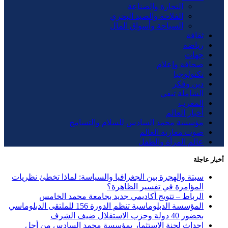
التجارة والصناعة
الفلاحة والصيد البحري
السياحة وأسواق المال
ثقافة
رياضة
جهات
صحافة وإعلام
تكنولوجيا
دين وفكر
الشاملة تيفي
المغرب
أخبار العالم
مؤسسة محمد السادس للسلام والتسامح
صوت مغاربة العالم
عالم المرأة والطفل
أخبار عاجلة
سبتة والهجرة بين الجغرافيا والسياسة: لماذا تخطئ نظريات
المؤامرة في تفسير الظاهرة؟
الرباط – تتويج أكاديمي جديد بجامعة محمد الخامس
المؤسسة الدبلوماسية تنظم الدورة 156 للملتقى الدبلوماسي
بحضور 40 دولة وحزب الاستقلال ضيف الشرف
إحداث لجنة الاستثمار بمؤسسة محمد السادس من أجل