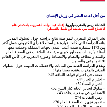
من أجل اعادة النظر في ورش الإنسان
الشاملة بريس بالمغرب وأوروبا-
إعداد عبد الواحد بلقصري – باحث في علم
الاجتماع السياسي بجامعة ابن طفيل بالقنيطرة
نشر المركز المغربي للمواطنة نتائج دراسته حول السلوك المدني
هاته الدراسة التي كانت عبارة عن استطلاع رأي الكتروني شمل أكثر
من 1173استمارة همت أغلب المدن بجهات المملكة وحملت معها
أسئلة و َرهانات ومحاور كبرى مرتبطة بالعلاقات في الفضاء العام
والبيئة والنظافة والنظام والانضباط وصورة المغرب في كأس العالم
2030والوعي والسلوك.
وتقدم الدراسة العديد من البيانات والاحصائيات المهمة حول السلوك
المدني بالمغرب ونقدم بعضا منها :
– ضعف في احترام قواعد اللباقة 45٪
– احترام الجار 44٪
– احترام النساء52٪
– سلوك ايجابي اتجاه كبار السن 52٪
الاشخاص في وضعية إعاقة 43٪
– رمي النفايات 74٪
– تدمير تجهيزات الفضاء العام 76٪
– تدخين في الأماكن العامة 50٪