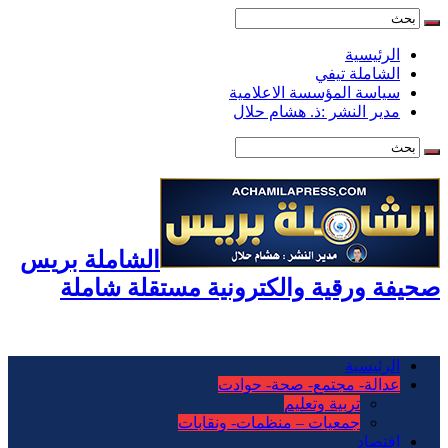
الرئيسية
الشاملة تيفي
سياسة المؤسسة الاعلامية
مدير النشر :ذ. هشام حلال
الشاملة بريس
صحيفة ورقية والكترونية مستقلة شاملة
الرئيسية
عدالة- مجتمع- صحة- حوادت
تربية وتعليم
جمعيات – منظمات- ونقابات
اقتصاد