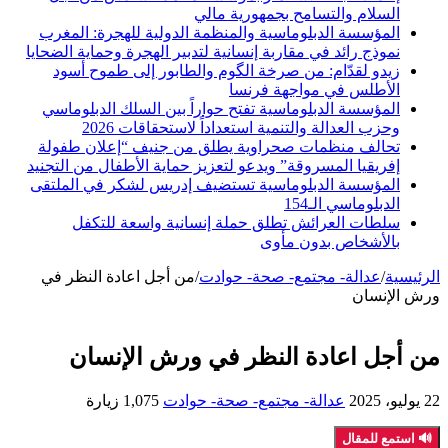
السلام والتسامح بجمهورية مالي
المؤسسة الدبلوماسية والمنظمة الدولية للهجرة: المغرب
نموذج رائد في مقاربة إنسانية لتدبير الهجرة وحماية الضحايا
زيدو لقدّام: من صرخة الگوم والطابور إلى طموح أسود
الأطلس في مواجهة فرنسا
المؤسسة الدبلوماسية تفتح حواراً بين السلك الدبلوماسي
وحزب العدالة والتنمية استعداداً لاستحقاقات 2026
تحالف منظمات صحراوية يطلق من جنيف “إعلان طفولة
إفريقيا المسروقة” ويدعو لتعزيز حماية الأطفال من التجنيد
المؤسسة الدبلوماسية تستضيف إدريس لشكر في الملتقى
الدبلوماسي الـ154
سلطات العرائش تطلق حملة إنسانية واسعة للتكفل
بالأشخاص بدون مأوى
الرئيسية
/
عدالة- مجتمع- صحة- حوادت
/
من أجل اعادة النظر في
ورش الإنسان
من أجل اعادة النظر في ورش الإنسان
22 يوليو، 2025
عدالة- مجتمع- صحة- حوادت
1,075 زيارة
🔊 استمع للمقال