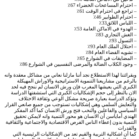
– احترام المساعحات الخضراء 67٪
– تراجع في احترام الوقت 61٪
– احترام الطوابير 46٪
– اللباس اللائق33٪
– الهدوء في الاماكن العامة 53٪
– الغش التجاري 83٪
– التسول 93٪
– احتلال الملك العام 93٪
– تشويه الفضاء العام 84٪
– المضايقات في الشوارع 65٪
– وجود الكلاب الضالة والمرضى النفسيين في الشوارع 86٪
وبقرائتنا لهذا الاستطلاع نجد أننا مازلنا نعاني من مشاكل معقدة وانه
بالرغم من مشاريعنا التنموية الاستراتيجية والاوراش المهيكلة
الكبري التي يعيشها المغرب فإن ورش الانسان لم ننجح فيه لحد
الان بالنظر إلى حجم الإشكاليات الكبرى التي استشفتها الدراسة
وتؤكد الدراسة بعبارة صريحة مشكل الوعي وثقافة الاختلاف
والتعايش السلمي وهي إشكاليات تستوجب من جميع صانعي القرار
السياسي والفاعلين والنخب فتح ورش الانسان كما أكد المفكر
الهندي أماياسن أن الانسان هو محور التنمية وانه لايمكن تحقيق
التنمية بدون إعطاء الناس الفرص الاقتصادية والاجتماعية والثقافية
والقدرات
كما أن اشكالية التربية والقيم تعد من الإشكاليات الرئيسية التي