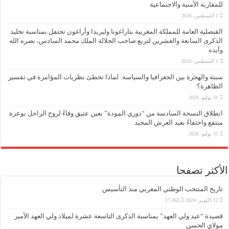
للمقاربة الأمنية والاجتماعية
1 أغسطس، 2026
القنصلية العامة للمملكة المغربية بتاراغونا وليريدا وأراغون تحتفل بمناسبة تخليد
الذكرى السابعة والعشرين لتربع صاحب الجلالة الملك محمد السادس، نصره الله
وأيده
1 أغسطس، 2026
سبتة والهجرة بين الجغرافيا والسياسة: لماذا تخطئ نظريات المؤامرة في تفسير
الظاهرة؟
31 يوليو، 2026
انطلاق النسخة السادسة من “دوري المودة” بعين عتيق وفاءً لروح الراحل بوعزة
منتفع واحتفاءً بعيد العرش المجيد
31 يوليو، 2026
الأكثر تصفحا
تاريخ المنتخب الوطني المغربي منذ التأسيس
12 أكتوبر، 2024
17,063
قصيدة “عيد ولي العهد” بمناسبة الذكرى التاسعة عشرة لميلاد ولي العهد الأمير
مولاي الحسن