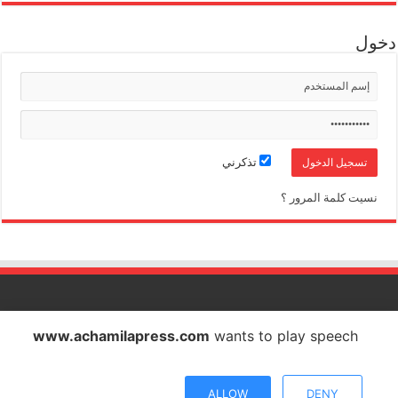
دخول
تذكرني
نسيت كلمة المرور ؟
الشاملة بريس تصدر عن شركة الشاملة بريس للاتصال والاشهار
www.achamilapress.com
wants to play speech
IF : 18734372 - CNSS : 4709939 - RC : 40517 - PATENTE : 17040538
E-mail : achamilapress@gmail.com
ALLOW
DENY