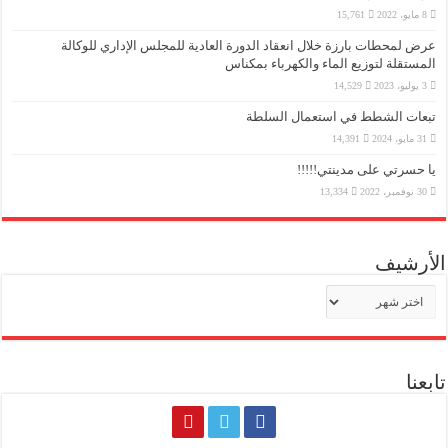
8 مايو، 2022
15,761
عرض لمحطات بارزة خلال انعقاد الدورة العادية للمجلس الإداري للوكالة
المستقلة لتوزيع الماء والكهرباء بمكناس
3 يوليو، 2023
14,529
تبعات الشطط في استعمال السلطة
31 مايو، 2024
14,391
يا حسرتي على مدينتي!!!!!
30 نوفمبر، 2022
13,334
الأرشيف
الأرشيف
تابعنا