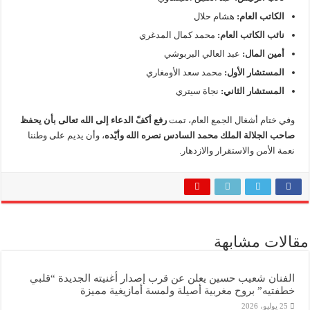
الكاتب العام:
هشام حلال
نائب الكاتب العام:
محمد كمال المدغري
أمين المال:
عبد العالي البربوشي
المستشار الأول:
محمد سعد الأومغاري
المستشار الثاني:
نجاة سيتري
وفي ختام أشغال الجمع العام، تمت
رفع أكفّ الدعاء إلى الله تعالى بأن يحفظ
صاحب الجلالة الملك محمد السادس نصره الله وأيّده
، وأن يديم على وطننا
نعمة الأمن والاستقرار والازدهار.
مقالات مشابهة
الفنان شعيب حسين يعلن عن قرب إصدار أغنيته الجديدة “قلبي
خطفتيه” بروح مغربية أصيلة ولمسة أمازيغية مميزة
25 يوليو، 2026