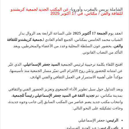
المؤسسة الدبلوماسية تستضيف إدريس لشكر في الملتقى الدبلوماسي الـ154
الشاملة بريس بالمغرب وأوروبا-
عن المكتب الجديد لجمعية كريشندو
للثقافة والفن / مكناس، في 17 أكتوبر 2025
سلطات العرائش تطلق حملة إنسانية واسعة للتكفل بالأشخاص بدون مأوى
انعقد يوم
الجمعة 17 أكتوبر 2025
على الساعة الرابعة بعد الزوال بدار
الشباب محمد الخامس بمكناس، الجمع العام العادي لـ
جمعية كريشندو للثقافة
والفن
، بحضور عون السلطة المحلية وعدد من الأعضاء والمنخرطين، وبعد
التأكد من النصاب القانوني.
افتتح اللقاء بكلمة ترحيبية لرئيس الجمعية
السيد جعفر الإسماعيلي
، الذي عبّر
عن امتنانه للحضور وثمّن روح الالتزام التي تميّز مسار الجمعية منذ تأسيسها،
مؤكداً على أهمية الاستمرار في العمل الثقافي والفني الهادف.
وبعد التداول حول سبل تطوير الأداء الجمعوي وتعزيز الحضور الفني والثقافي
بمدينة مكناس، تم
تجديد الثقة في السيد جعفر الإسماعيلي رئيساً للجمعية
،
وانتخاب مكتب جديد يضم عناصر من المكتب السابق إلى جانب وجوه جديدة،
وجاءت تشكيلته على النحو التالي:
الرئيس:
جعفر الإسماعيلي
نائب الرئيس:
عبد العتيق العيساوي