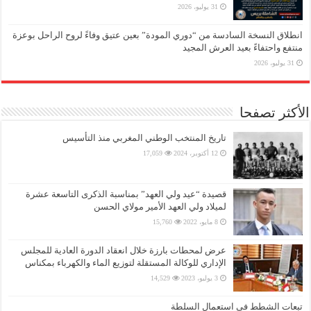
31 يوليو، 2026
انطلاق النسخة السادسة من “دوري المودة” بعين عتيق وفاءً لروح الراحل بوعزة
منتفع واحتفاءً بعيد العرش المجيد
31 يوليو، 2026
الأكثر تصفحا
تاريخ المنتخب الوطني المغربي منذ التأسيس
12 أكتوبر، 2024
17,059
قصيدة “عيد ولي العهد” بمناسبة الذكرى التاسعة عشرة
لميلاد ولي العهد الأمير مولاي الحسن
8 مايو، 2022
15,760
عرض لمحطات بارزة خلال انعقاد الدورة العادية للمجلس
الإداري للوكالة المستقلة لتوزيع الماء والكهرباء بمكناس
3 يوليو، 2023
14,529
تبعات الشطط في استعمال السلطة