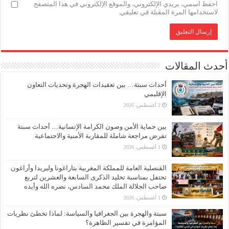
احفظ اسمي، بريدي الإلكتروني، والموقع الإلكتروني في هذا المتصفح
لاستخدامها المرة المقبلة في تعليقي.
أحدث المقالات
أحداث سبتة… بين تعقيدات الهجرة وتحديات التعاون
الإقليمي
2 أغسطس، 2026
بين حماية الأمن وصون الكرامة الإنسانية… أحداث سبتة
تفرض مراجعة شاملة للمقاربة الأمنية والاجتماعية
1 أغسطس، 2026
القنصلية العامة للمملكة المغربية بتاراغونا وليريدا وأراغون
تحتفل بمناسبة تخليد الذكرى السابعة والعشرين لتربع
صاحب الجلالة الملك محمد السادس، نصره الله وأيده
1 أغسطس، 2026
سبتة والهجرة بين الجغرافيا والسياسة: لماذا تخطئ نظريات
المؤامرة في تفسير الظاهرة؟