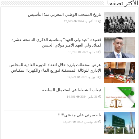
الأكثر تصفحا
تاريخ المنتخب الوطني المغربي منذ التأسيس
12 أكتوبر، 2024
17,063
قصيدة “عيد ولي العهد” بمناسبة الذكرى التاسعة عشرة
لميلاد ولي العهد الأمير مولاي الحسن
8 مايو، 2022
15,761
عرض لمحطات بارزة خلال انعقاد الدورة العادية للمجلس
الإداري للوكالة المستقلة لتوزيع الماء والكهرباء بمكناس
3 يوليو، 2023
14,529
تبعات الشطط في استعمال السلطة
31 مايو، 2024
14,391
يا حسرتي على مدينتي!!!!!
30 نوفمبر، 2022
13,334