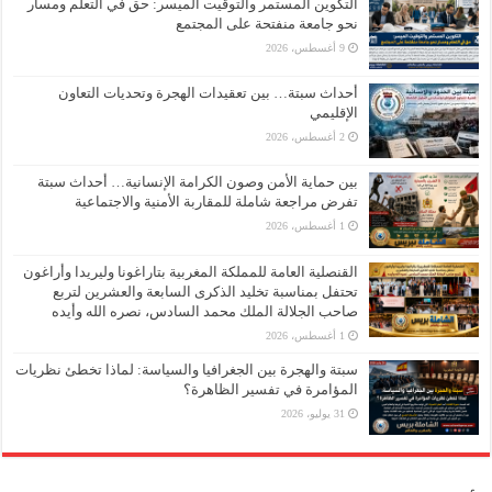
التكوين المستمر والتوقيت الميسر: حق في التعلم ومسار
نحو جامعة منفتحة على المجتمع
9 أغسطس، 2026
أحداث سبتة… بين تعقيدات الهجرة وتحديات التعاون
الإقليمي
2 أغسطس، 2026
بين حماية الأمن وصون الكرامة الإنسانية… أحداث سبتة
تفرض مراجعة شاملة للمقاربة الأمنية والاجتماعية
1 أغسطس، 2026
القنصلية العامة للمملكة المغربية بتاراغونا وليريدا وأراغون
تحتفل بمناسبة تخليد الذكرى السابعة والعشرين لتربع
صاحب الجلالة الملك محمد السادس، نصره الله وأيده
1 أغسطس، 2026
سبتة والهجرة بين الجغرافيا والسياسة: لماذا تخطئ نظريات
المؤامرة في تفسير الظاهرة؟
31 يوليو، 2026