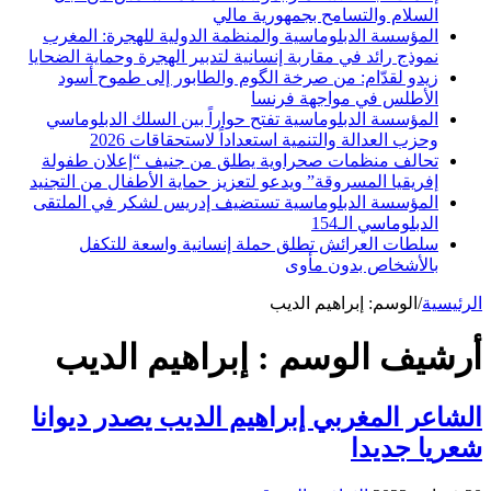
السلام والتسامح بجمهورية مالي
المؤسسة الدبلوماسية والمنظمة الدولية للهجرة: المغرب
نموذج رائد في مقاربة إنسانية لتدبير الهجرة وحماية الضحايا
زيدو لقدّام: من صرخة الگوم والطابور إلى طموح أسود
الأطلس في مواجهة فرنسا
المؤسسة الدبلوماسية تفتح حواراً بين السلك الدبلوماسي
وحزب العدالة والتنمية استعداداً لاستحقاقات 2026
تحالف منظمات صحراوية يطلق من جنيف “إعلان طفولة
إفريقيا المسروقة” ويدعو لتعزيز حماية الأطفال من التجنيد
المؤسسة الدبلوماسية تستضيف إدريس لشكر في الملتقى
الدبلوماسي الـ154
سلطات العرائش تطلق حملة إنسانية واسعة للتكفل
بالأشخاص بدون مأوى
الرئيسية
/
الوسم:
إبراهيم الديب
أرشيف الوسم :
إبراهيم الديب
الشاعر المغربي إبراهيم الديب يصدر ديوانا
شعريا جديدا