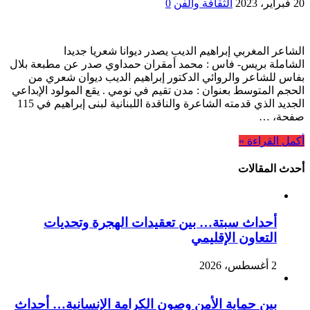
20 فبراير، 2023
الثقافة والفن
0
الشاعر المغربي إبراهيم الديب يصدر ديوانا شعريا جديدا
الشاملة بريس- فاس : محمد أمقران حمداوي صدر عن مطبعة بلال
بفاس للشاعر والروائي الدكتور إبراهيم الديب ديوان شعري من
الحجم المتوسط بعنوان : مدن تقيم في نومي . يقع المولود الإبداعي
الجديد الذي قدمته الشاعرة والناقدة اللبنانية لبنى إبراهيم في 115
صفحة، …
أكمل القراءة »
أحدث المقالات
أحداث سبتة… بين تعقيدات الهجرة وتحديات
التعاون الإقليمي
2 أغسطس، 2026
بين حماية الأمن وصون الكرامة الإنسانية… أحداث