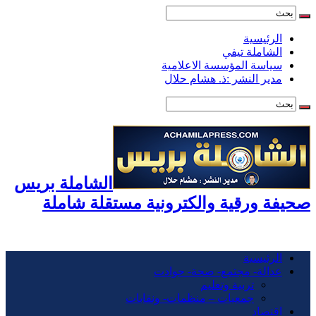
الرئيسية
الشاملة تيفي
سياسة المؤسسة الاعلامية
مدير النشر :ذ. هشام حلال
الشاملة بريس
صحيفة ورقية والكترونية مستقلة شاملة
الرئيسية
عدالة- مجتمع- صحة- حوادت
تربية وتعليم
جمعيات – منظمات- ونقابات
اقتصاد