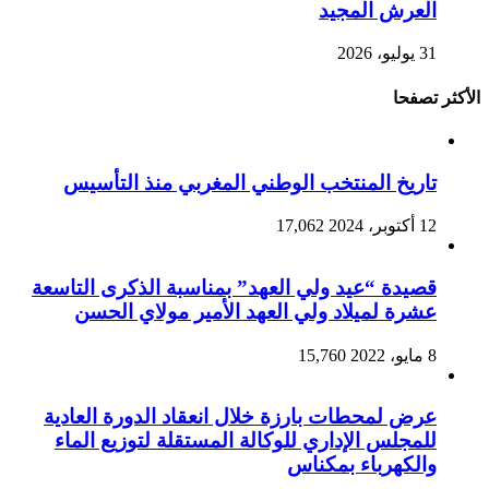
العرش المجيد
31 يوليو، 2026
الأكثر تصفحا
تاريخ المنتخب الوطني المغربي منذ التأسيس
12 أكتوبر، 2024
17,062
قصيدة “عيد ولي العهد” بمناسبة الذكرى التاسعة
عشرة لميلاد ولي العهد الأمير مولاي الحسن
8 مايو، 2022
15,760
عرض لمحطات بارزة خلال انعقاد الدورة العادية
للمجلس الإداري للوكالة المستقلة لتوزيع الماء
والكهرباء بمكناس