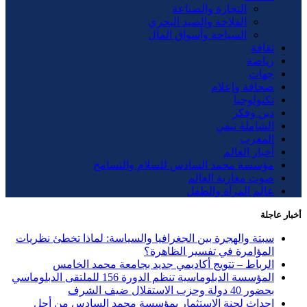
التجارة والصناعة
الفلاحة والصيد البحري
السياحة وأسواق المال
ثقافة
رياضة
جهات
صحافة وإعلام
تكنولوجيا
دين وفكر
الشاملة تيفي
المغرب
أخبار العالم
مؤسسة محمد السادس للسلام والتسامح
صوت مغاربة العالم
عالم المرأة والطفل
أخبار عاجلة
سبتة والهجرة بين الجغرافيا والسياسة: لماذا تخطئ نظريات
المؤامرة في تفسير الظاهرة؟
الرباط – تتويج أكاديمي جديد بجامعة محمد الخامس
المؤسسة الدبلوماسية تنظم الدورة 156 للملتقى الدبلوماسي
بحضور 40 دولة وحزب الاستقلال ضيف الشرف
إحداث لجنة الاستثمار بمؤسسة محمد السادس من أجل