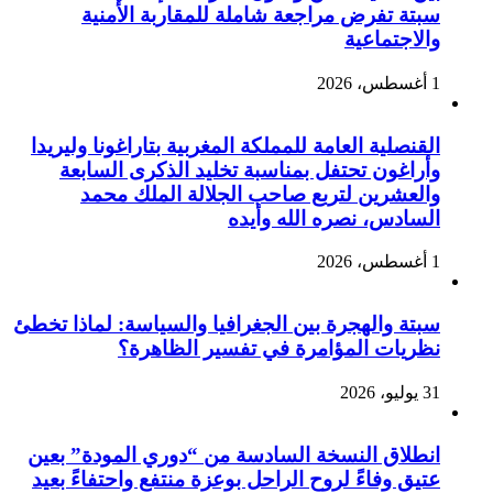
سبتة تفرض مراجعة شاملة للمقاربة الأمنية
والاجتماعية
1 أغسطس، 2026
القنصلية العامة للمملكة المغربية بتاراغونا وليريدا
وأراغون تحتفل بمناسبة تخليد الذكرى السابعة
والعشرين لتربع صاحب الجلالة الملك محمد
السادس، نصره الله وأيده
1 أغسطس، 2026
سبتة والهجرة بين الجغرافيا والسياسة: لماذا تخطئ
نظريات المؤامرة في تفسير الظاهرة؟
31 يوليو، 2026
انطلاق النسخة السادسة من “دوري المودة” بعين
عتيق وفاءً لروح الراحل بوعزة منتفع واحتفاءً بعيد