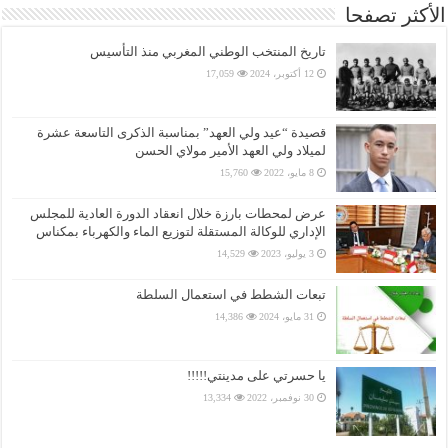
الأكثر تصفحا
تاريخ المنتخب الوطني المغربي منذ التأسيس
12 أكتوبر، 2024
17,059
قصيدة “عيد ولي العهد” بمناسبة الذكرى التاسعة عشرة
لميلاد ولي العهد الأمير مولاي الحسن
8 مايو، 2022
15,760
عرض لمحطات بارزة خلال انعقاد الدورة العادية للمجلس
الإداري للوكالة المستقلة لتوزيع الماء والكهرباء بمكناس
3 يوليو، 2023
14,529
تبعات الشطط في استعمال السلطة
31 مايو، 2024
14,386
يا حسرتي على مدينتي!!!!!
30 نوفمبر، 2022
13,334