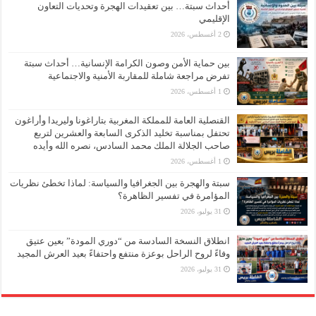
أحداث سبتة… بين تعقيدات الهجرة وتحديات التعاون
الإقليمي
2 أغسطس، 2026
بين حماية الأمن وصون الكرامة الإنسانية… أحداث سبتة
تفرض مراجعة شاملة للمقاربة الأمنية والاجتماعية
1 أغسطس، 2026
القنصلية العامة للمملكة المغربية بتاراغونا وليريدا وأراغون
تحتفل بمناسبة تخليد الذكرى السابعة والعشرين لتربع
صاحب الجلالة الملك محمد السادس، نصره الله وأيده
1 أغسطس، 2026
سبتة والهجرة بين الجغرافيا والسياسة: لماذا تخطئ نظريات
المؤامرة في تفسير الظاهرة؟
31 يوليو، 2026
انطلاق النسخة السادسة من “دوري المودة” بعين عتيق
وفاءً لروح الراحل بوعزة منتفع واحتفاءً بعيد العرش المجيد
31 يوليو، 2026