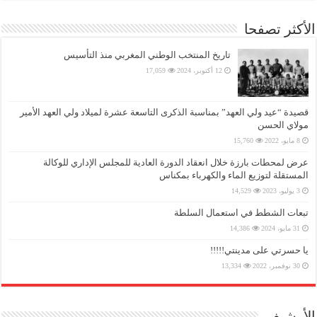
الأكثر تصفحا
تاريخ المنتخب الوطني المغربي منذ التأسيس
12 أكتوبر، 2024
17,059
قصيدة “عيد ولي العهد” بمناسبة الذكرى التاسعة عشرة لميلاد ولي العهد الأمير
مولاي الحسن
8 مايو، 2022
15,760
عرض لمحطات بارزة خلال انعقاد الدورة العادية للمجلس الإداري للوكالة
المستقلة لتوزيع الماء والكهرباء بمكناس
3 يوليو، 2023
14,529
تبعات الشطط في استعمال السلطة
31 مايو، 2024
14,386
يا حسرتي على مدينتي!!!!!
30 نوفمبر، 2022
13,334
الأرشيف