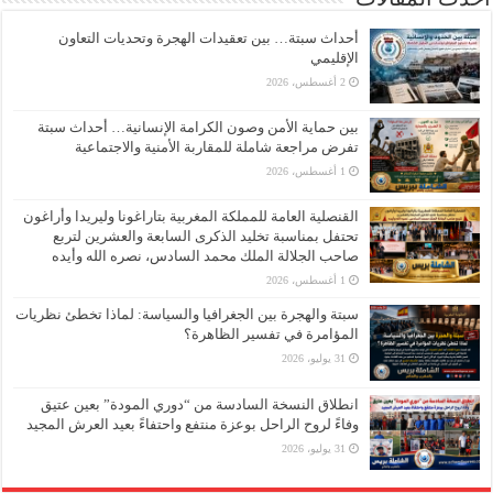
أحداث سبتة… بين تعقيدات الهجرة وتحديات التعاون
الإقليمي
2 أغسطس، 2026
بين حماية الأمن وصون الكرامة الإنسانية… أحداث سبتة
تفرض مراجعة شاملة للمقاربة الأمنية والاجتماعية
1 أغسطس، 2026
القنصلية العامة للمملكة المغربية بتاراغونا وليريدا وأراغون
تحتفل بمناسبة تخليد الذكرى السابعة والعشرين لتربع
صاحب الجلالة الملك محمد السادس، نصره الله وأيده
1 أغسطس، 2026
سبتة والهجرة بين الجغرافيا والسياسة: لماذا تخطئ نظريات
المؤامرة في تفسير الظاهرة؟
31 يوليو، 2026
انطلاق النسخة السادسة من “دوري المودة” بعين عتيق
وفاءً لروح الراحل بوعزة منتفع واحتفاءً بعيد العرش المجيد
31 يوليو، 2026