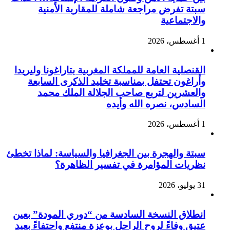
سبتة تفرض مراجعة شاملة للمقاربة الأمنية
والاجتماعية
1 أغسطس، 2026
القنصلية العامة للمملكة المغربية بتاراغونا وليريدا
وأراغون تحتفل بمناسبة تخليد الذكرى السابعة
والعشرين لتربع صاحب الجلالة الملك محمد
السادس، نصره الله وأيده
1 أغسطس، 2026
سبتة والهجرة بين الجغرافيا والسياسة: لماذا تخطئ
نظريات المؤامرة في تفسير الظاهرة؟
31 يوليو، 2026
انطلاق النسخة السادسة من “دوري المودة” بعين
عتيق وفاءً لروح الراحل بوعزة منتفع واحتفاءً بعيد