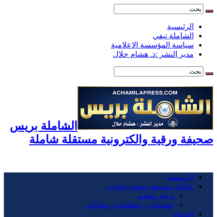
الرئيسية
الشاملة تيفي
سياسة المؤسسة الاعلامية
مدير النشر :ذ. هشام حلال
الشاملة بريس
صحيفة ورقية والكترونية مستقلة شاملة
الرئيسية
عدالة- مجتمع- صحة- حوادت
تربية وتعليم
جمعيات – منظمات- ونقابات
اقتصاد