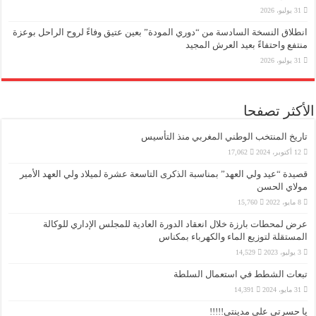
31 يوليو، 2026
انطلاق النسخة السادسة من “دوري المودة” بعين عتيق وفاءً لروح الراحل بوعزة
منتفع واحتفاءً بعيد العرش المجيد
31 يوليو، 2026
الأكثر تصفحا
تاريخ المنتخب الوطني المغربي منذ التأسيس
12 أكتوبر، 2024
17,062
قصيدة “عيد ولي العهد” بمناسبة الذكرى التاسعة عشرة لميلاد ولي العهد الأمير
مولاي الحسن
8 مايو، 2022
15,760
عرض لمحطات بارزة خلال انعقاد الدورة العادية للمجلس الإداري للوكالة
المستقلة لتوزيع الماء والكهرباء بمكناس
3 يوليو، 2023
14,529
تبعات الشطط في استعمال السلطة
31 مايو، 2024
14,391
يا حسرتي على مدينتي!!!!!