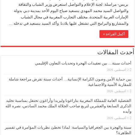
بريس- مراسلة: لجنة الإعلام والتواصل استعرض وزير الشباب والثقافة
والتواصل السيد محمد المهدي بنسعيد صباح اليوم الأحد بمدينة دبي بدولة
الإمارات العربية المتحدة، مختلف التجارب المغربية في مجال الشباب
والمشاريع والبرامج التي تشتغل عليها بلادنا. وأكد السيد بنسعيد في تدخله …
أكمل القراءة »
أحدث المقالات
أحداث سبتة… بين تعقيدات الهجرة وتحديات التعاون الإقليمي
2 أغسطس، 2026
بين حماية الأمن وصون الكرامة الإنسانية… أحداث سبتة تفرض مراجعة شاملة
للمقاربة الأمنية والاجتماعية
1 أغسطس، 2026
القنصلية العامة للمملكة المغربية بتاراغونا وليريدا وأراغون تحتفل بمناسبة تخليد
الذكرى السابعة والعشرين لتربع صاحب الجلالة الملك محمد السادس، نصره الله
وأيده
1 أغسطس، 2026
سبتة والهجرة بين الجغرافيا والسياسة: لماذا تخطئ نظريات المؤامرة في تفسير
الظاهرة؟