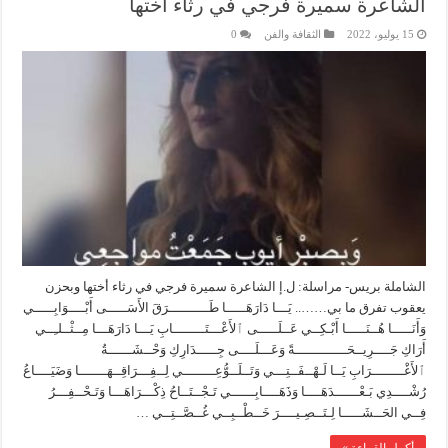
الشاعرة سميرة فرجي في رثاء أختها
15 يوليو، 2022
الثقافة والفن
0
الشاملة بريس- مراسلة: ل.إ الشاعرة سميرة فرجي في رثاء أختها وبحزن
يعقوب تفرق ما بي…….. يَـــا دَارَهَـــــا طَــــــــــرَقَ الأَسَـــــى أَبْــــوَابِـــــي
وَأَنَـــــا هُــنَـــــا أَبْـكِــي عَــلَـــــى ٱلأَعْـــتَــــــــابِ يَـــا دَارَهَـــا مِــثْــلـِــي
أَرَاكِ جَــــرِيــحَـــــــــــــةً وَعَـــلَــــى جِـــــدَارِكِ وَحْــشَــــــةُ
ٱلأَغْــــــــرَابِ يَــا لَـهْــفَــتِـــي وَتَــلَــوُّعِــــــــي لِــفِـــرَاقِــهَـــــــا وَضَيَــــاعُ
رُشْــــدِي بَـعْــــــدَهَــــا وَذَهَــــابِــــــي تَـجْــتَــاحُ ذِكْـــرَاهَـــا وَتَـحْــفِـــرُ
فِــي الحَــشَـــــا لِـتَــصِـيــــرَ خَــطْــبِــي غُــصَّــتِــي …
أكمل القراءة »