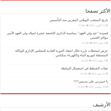
الأكثر تصفحا
تاريخ المنتخب الوطني المغربي منذ التأسيس
12 أكتوبر، 2024
17,062
قصيدة “عيد ولي العهد” بمناسبة الذكرى التاسعة عشرة لميلاد ولي العهد الأمير
مولاي الحسن
8 مايو، 2022
15,760
عرض لمحطات بارزة خلال انعقاد الدورة العادية للمجلس الإداري للوكالة
المستقلة لتوزيع الماء والكهرباء بمكناس
3 يوليو، 2023
14,529
تبعات الشطط في استعمال السلطة
31 مايو، 2024
14,391
يا حسرتي على مدينتي!!!!!
30 نوفمبر، 2022
13,334
الأرشيف