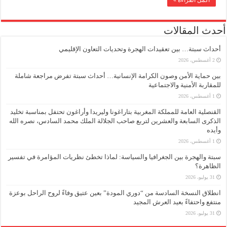
أحدث المقالات
أحداث سبتة… بين تعقيدات الهجرة وتحديات التعاون الإقليمي
2 أغسطس، 2026
بين حماية الأمن وصون الكرامة الإنسانية… أحداث سبتة تفرض مراجعة شاملة
للمقاربة الأمنية والاجتماعية
1 أغسطس، 2026
القنصلية العامة للمملكة المغربية بتاراغونا وليريدا وأراغون تحتفل بمناسبة تخليد
الذكرى السابعة والعشرين لتربع صاحب الجلالة الملك محمد السادس، نصره الله
وأيده
1 أغسطس، 2026
سبتة والهجرة بين الجغرافيا والسياسة: لماذا تخطئ نظريات المؤامرة في تفسير
الظاهرة؟
31 يوليو، 2026
انطلاق النسخة السادسة من “دوري المودة” بعين عتيق وفاءً لروح الراحل بوعزة
منتفع واحتفاءً بعيد العرش المجيد
31 يوليو، 2026